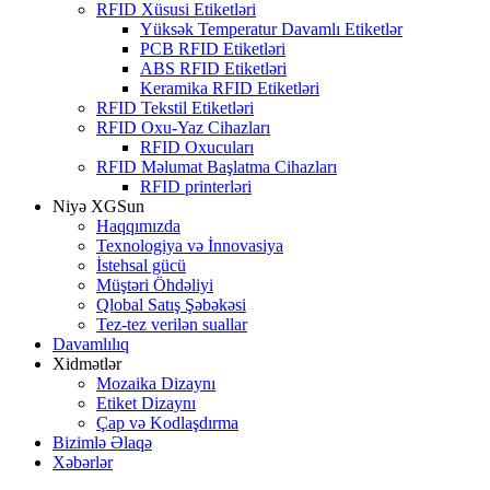
RFID Xüsusi Etiketləri
Yüksək Temperatur Davamlı Etiketlər
PCB RFID Etiketləri
ABS RFID Etiketləri
Keramika RFID Etiketləri
RFID Tekstil Etiketləri
RFID Oxu-Yaz Cihazları
RFID Oxucuları
RFID Məlumat Başlatma Cihazları
RFID printerləri
Niyə XGSun
Haqqımızda
Texnologiya və İnnovasiya
İstehsal gücü
Müştəri Öhdəliyi
Qlobal Satış Şəbəkəsi
Tez-tez verilən suallar
Davamlılıq
Xidmətlər
Mozaika Dizaynı
Etiket Dizaynı
Çap və Kodlaşdırma
Bizimlə Əlaqə
Xəbərlər