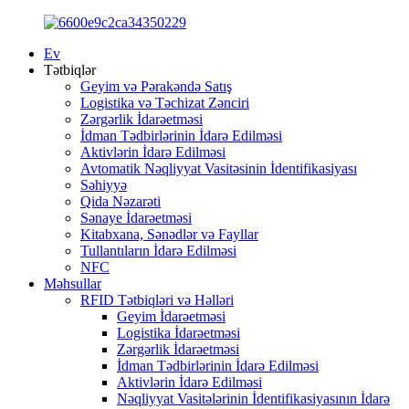
Ev
Tətbiqlər
Geyim və Pərakəndə Satış
Logistika və Təchizat Zənciri
Zərgərlik İdarəetməsi
İdman Tədbirlərinin İdarə Edilməsi
Aktivlərin İdarə Edilməsi
Avtomatik Nəqliyyat Vasitəsinin İdentifikasiyası
Səhiyyə
Qida Nəzarəti
Sənaye İdarəetməsi
Kitabxana, Sənədlər və Fayllar
Tullantıların İdarə Edilməsi
NFC
Məhsullar
RFID Tətbiqləri və Həlləri
Geyim İdarəetməsi
Logistika İdarəetməsi
Zərgərlik İdarəetməsi
İdman Tədbirlərinin İdarə Edilməsi
Aktivlərin İdarə Edilməsi
Nəqliyyat Vasitələrinin İdentifikasiyasının İdarə