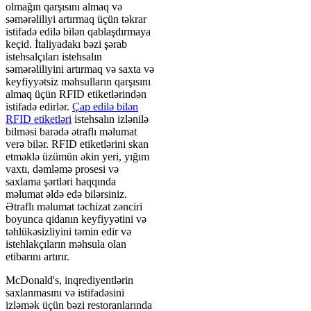
olmağın qarşısını almaq və
səmərəliliyi artırmaq üçün təkrar
istifadə edilə bilən qablaşdırmaya
keçid. İtaliyadakı bəzi şərab
istehsalçıları istehsalın
səmərəliliyini artırmaq və saxta və
keyfiyyətsiz məhsulların qarşısını
almaq üçün RFID etiketlərindən
istifadə edirlər.
Çap edilə bilən
RFID etiketləri
istehsalın izlənilə
bilməsi barədə ətraflı məlumat
verə bilər. RFID etiketlərini skan
etməklə üzümün əkin yeri, yığım
vaxtı, dəmləmə prosesi və
saxlama şərtləri haqqında
məlumat əldə edə bilərsiniz.
Ətraflı məlumat təchizat zənciri
boyunca qidanın keyfiyyətini və
təhlükəsizliyini təmin edir və
istehlakçıların məhsula olan
etibarını artırır.
McDonald's, inqrediyentlərin
saxlanmasını və istifadəsini
izləmək üçün bəzi restoranlarında