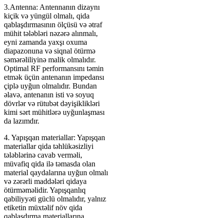
3.Antenna: Antennanın dizaynı
kiçik və yüngül olmalı, qida
qablaşdırmasının ölçüsü və ətraf
mühit tələbləri nəzərə alınmalı,
eyni zamanda yaxşı oxuma
diapazonuna və siqnal ötürmə
səmərəliliyinə malik olmalıdır.
Optimal RF performansını təmin
etmək üçün antenanın impedansı
çiplə uyğun olmalıdır. Bundan
əlavə, antenanın isti və soyuq
dövrlər və rütubət dəyişiklikləri
kimi sərt mühitlərə uyğunlaşması
da lazımdır.
4. Yapışqan materiallar: Yapışqan
materiallar qida təhlükəsizliyi
tələblərinə cavab verməli,
müvafiq qida ilə təmasda olan
material qaydalarına uyğun olmalı
və zərərli maddələri qidaya
ötürməməlidir. Yapışqanlıq
qabiliyyəti güclü olmalıdır, yalnız
etiketin müxtəlif növ qida
qablaşdırma materiallarına