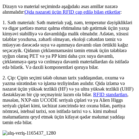
Dizayn və material seçimində aşağıdakı əsas amillər nəzərə
alınmalıdır:
Qida nəzarəti üçün RFID çap edilə bilən etiketlər
:
1. Səth materialı: Səth materialı yağ, nəm, temperatur dəyişiklikləri
və digər şərtlərə məruz qalma ehtimalına tab gətirmək üçün yaxşı
kimyəvi stabilliyə və davamlılığa malik olmalıdır. Adətən, xüsusi
tələblər yoxdursa, zəhərli olmayan, ekoloji cəhətdən təmiz və
müəyyən dərəcədə suya və aşınmaya davamlı olan örtüklü kağız
seçəcəyik. Qidanın çirklənməməsini təmin etmək üçün tələblərə
uyğun olaraq PET və ya PP kimi daha çox suya davamlı,
çirklənməyə qarşı və cırılmaya davamlı materiallardan da istifadə
edə bilərik. Və daxili komponentləri qoruya bilər.
2. Çip: Çipin seçimi tələb olunan tarix yaddaşından, oxuma və
yazma sürətindən və işləmə tezliyindən asılıdır. Qida izləmə və
nəzarət üçün yüksək tezlikli (HF) və ya ultra yüksək tezlikli (UHF)
dəstəkləyən bir çip seçməyiniz lazım ola bilər.
RFID standartları
,
məsələn, NXP-nin UCODE seriyalı çipləri və ya Alien Higgs
seriyalı çipləri kimi, təchizat zəncirində tez oxuna bilən, partiya
nömrəsi, istehsal tarixi, son istifadə tarixi və s. kimi məhsul
məlumatlarını qeyd etmək üçün kifayət qədər məlumat yaddaşı
təmin edə bilər.