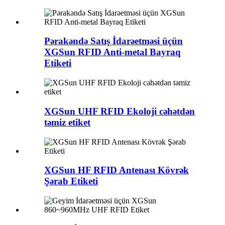
Pərakəndə Satış İdarəetməsi üçün
XGSun RFID Anti-metal Bayraq
Etiketi
XGSun UHF RFID Ekoloji cəhətdən
təmiz etiket
XGSun HF RFID Antenası Kövrək
Şərab Etiketi