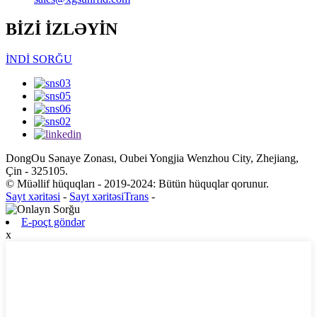
BİZİ İZLƏYİN
İNDİ SORĞU
DongOu Sənaye Zonası, Oubei Yongjia Wenzhou City, Zhejiang,
Çin - 325105.
© Müəllif hüquqları - 2019-2024: Bütün hüquqlar qorunur.
Sayt xəritəsi
-
Sayt xəritəsiTrans
-
E-poçt göndər
x