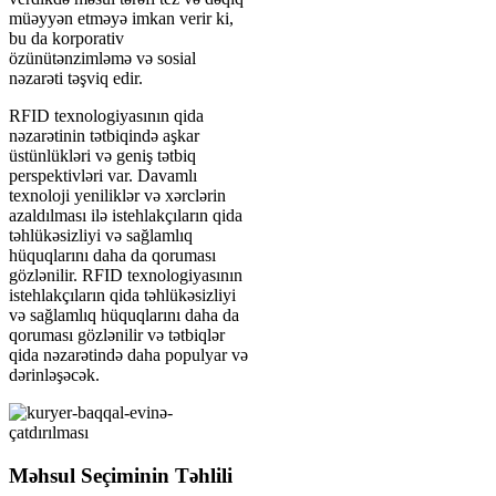
müəyyən etməyə imkan verir ki,
bu da korporativ
özünütənzimləmə və sosial
nəzarəti təşviq edir.
RFID texnologiyasının qida
nəzarətinin tətbiqində aşkar
üstünlükləri və geniş tətbiq
perspektivləri var. Davamlı
texnoloji yeniliklər və xərclərin
azaldılması ilə istehlakçıların qida
təhlükəsizliyi və sağlamlıq
hüquqlarını daha da qoruması
gözlənilir. RFID texnologiyasının
istehlakçıların qida təhlükəsizliyi
və sağlamlıq hüquqlarını daha da
qoruması gözlənilir və tətbiqlər
qida nəzarətində daha populyar və
dərinləşəcək.
Məhsul Seçiminin Təhlili