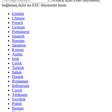
Axtarış üçün Enter düyməsini,
bağlamaq üçün isə ESC düyməsini basın
English
Chinese
French
German
Portuguese
Spanish
Russian
Japanese
Korean
Arabic
Irish
Greek
Turkish
Italian
Danish
Romanian
Indonesian
Czech
Afrikaans
Swedish
Polish
Basque