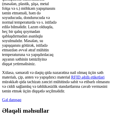
(məsələn, plastik, şüşə, metal
folqa və s.) möhkəm yapışmasını
təmin etməməli, həm də
soyuducuda, dondurucuda və
normal temperaturda və s. istifadə
edilə bilməlidir. Lazım olduqda,
heç bir qalıq qoymadan
qablaşdırmadan asanlıqla
soyulmalıdır. Məsələn, su
yapışqanını götürək, istifadə
etməzdən əvvəl ətraf mühitin
temperaturuna və yapışdırılacaq
əşyanın səthinin təmizliyinə
diqqət yetirməlisiniz.
Xülasə, səmərəli və dəqiq qida nəzarətinə nail olmaq üçün səth
materialı, çip, anten və yapışdırıcı material
RFID ağıllı etiketləri
mürəkkəb qida təchizatı zənciri mühitində sabit və etibarlı olmasını
və ciddi sağlamlıq və təhlükəsizlik standartlarına cavab verməsini
təmin etmək üçün diqqətlə seçilməlidir.
Gəl danışaq
Əlaqəli məhsullar