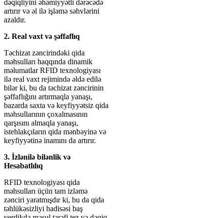
dəqiqliyini əhəmiyyətli dərəcədə
artırır və əl ilə işləmə səhvlərini
azaldır.
2. Real vaxt və şəffaflıq
Təchizat zəncirindəki qida
məhsulları haqqında dinamik
məlumatlar RFID texnologiyası
ilə real vaxt rejimində əldə edilə
bilər ki, bu da təchizat zəncirinin
şəffaflığını artırmaqla yanaşı,
bazarda saxta və keyfiyyətsiz qida
məhsullarının çoxalmasının
qarşısını almaqla yanaşı,
istehlakçıların qida mənbəyinə və
keyfiyyətinə inamını da artırır.
3. İzlənilə bilənlik və
Hesabatlılıq
RFID texnologiyası qida
məhsulları üçün tam izləmə
zənciri yaratmışdır ki, bu da qida
təhlükəsizliyi hadisəsi baş
verdikdə məsul tərəfi tez və dəqiq