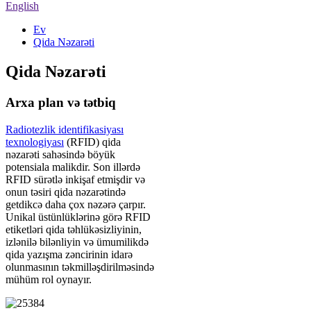
English
Ev
Qida Nəzarəti
Qida Nəzarəti
Arxa plan və tətbiq
Radiotezlik identifikasiyası
texnologiyası
(RFID) qida
nəzarəti sahəsində böyük
potensiala malikdir. Son illərdə
RFID sürətlə inkişaf etmişdir və
onun təsiri qida nəzarətində
getdikcə daha çox nəzərə çarpır.
Unikal üstünlüklərinə görə RFID
etiketləri qida təhlükəsizliyinin,
izlənilə bilənliyin və ümumilikdə
qida yazışma zəncirinin idarə
olunmasının təkmilləşdirilməsində
mühüm rol oynayır.