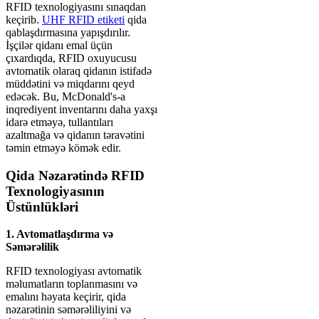
RFID texnologiyasını sınaqdan
keçirib.
UHF RFID etiketi
qida
qablaşdırmasına yapışdırılır.
İşçilər qidanı emal üçün
çıxardıqda, RFID oxuyucusu
avtomatik olaraq qidanın istifadə
müddətini və miqdarını qeyd
edəcək. Bu, McDonald's-a
inqrediyent inventarını daha yaxşı
idarə etməyə, tullantıları
azaltmağa və qidanın təravətini
təmin etməyə kömək edir.
Qida Nəzarətində RFID
Texnologiyasının
Üstünlükləri
1. Avtomatlaşdırma və
Səmərəlilik
RFID texnologiyası avtomatik
məlumatların toplanmasını və
emalını həyata keçirir, qida
nəzarətinin səmərəliliyini və