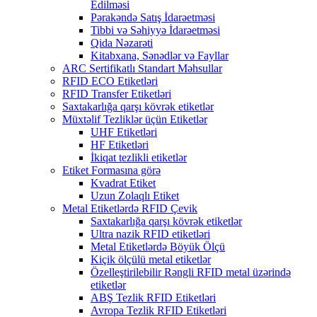
Edilməsi
Pərakəndə Satış İdarəetməsi
Tibbi və Səhiyyə İdarəetməsi
Qida Nəzarəti
Kitabxana, Sənədlər və Fayllar
ARC Sertifikatlı Standart Məhsullar
RFID ECO Etiketləri
RFID Transfer Etiketləri
Saxtakarlığa qarşı kövrək etiketlər
Müxtəlif Tezliklər üçün Etiketlər
UHF Etiketləri
HF Etiketləri
İkiqat tezlikli etiketlər
Etiket Formasına görə
Kvadrat Etiket
Uzun Zolaqlı Etiket
Metal Etiketlərdə RFID Çevik
Saxtakarlığa qarşı kövrək etiketlər
Ultra nazik RFID etiketləri
Metal Etiketlərdə Böyük Ölçü
Kiçik ölçülü metal etiketlər
Özelleştirilebilir Rəngli RFID metal üzərində
etiketlər
ABŞ Tezlik RFID Etiketləri
Avropa Tezlik RFID Etiketləri