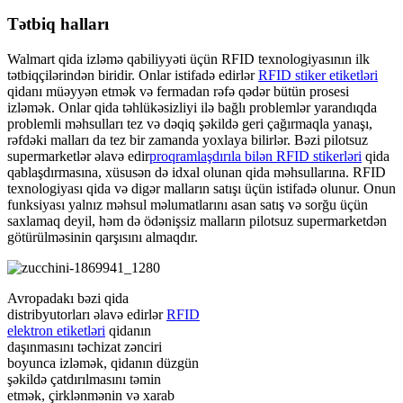
Tətbiq halları
Walmart qida izləmə qabiliyyəti üçün RFID texnologiyasının ilk
tətbiqçilərindən biridir. Onlar istifadə edirlər
RFID stiker etiketləri
qidanı müəyyən etmək və fermadan rəfə qədər bütün prosesi
izləmək. Onlar qida təhlükəsizliyi ilə bağlı problemlər yarandıqda
problemli məhsulları tez və dəqiq şəkildə geri çağırmaqla yanaşı,
rəfdəki malları da tez bir zamanda yoxlaya bilirlər. Bəzi pilotsuz
supermarketlər əlavə edir
proqramlaşdırıla bilən RFID stikerləri
qida
qablaşdırmasına, xüsusən də idxal olunan qida məhsullarına. RFID
texnologiyası qida və digər malların satışı üçün istifadə olunur. Onun
funksiyası yalnız məhsul məlumatlarını asan satış və sorğu üçün
saxlamaq deyil, həm də ödənişsiz malların pilotsuz supermarketdən
götürülməsinin qarşısını almaqdır.
Avropadakı bəzi qida
distribyutorları əlavə edirlər
RFID
elektron etiketləri
qidanın
daşınmasını təchizat zənciri
boyunca izləmək, qidanın düzgün
şəkildə çatdırılmasını təmin
etmək, çirklənmənin və xarab