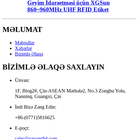
Geyim İdarəetməsi üçün XGSun
860~960MHz UHF RFID Etiket
MƏLUMAT
Məhsullar
Xəbərlər
Bizimlə Əlaqə
BİZİMLƏ ƏLAQƏ SAXLAYIN
Ünvan:
1F, Blog2#, Çin-ASEAN Mərhələ2, No.3 Zongbu Yolu,
Nanninq, Guangxi, Çin
İndi Bizə Zəng Edin:
+86-(0771)5816625
E-poçt:
sales@xgsunrfid.com