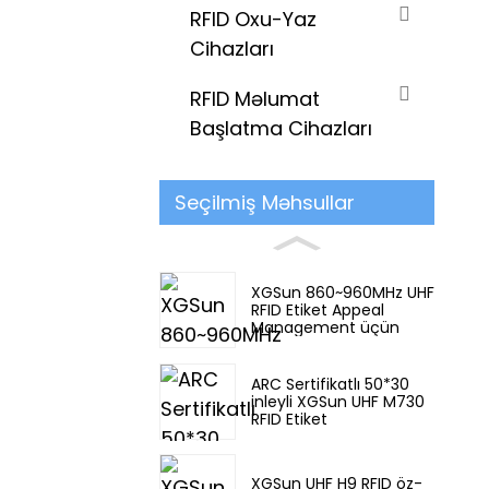
RFID Oxu-Yaz
Cihazları
RFID Məlumat
Başlatma Cihazları
Seçilmiş Məhsullar
XGSun 860~960MHz UHF
RFID Etiket Appeal
Management üçün
ARC Sertifikatlı 50*30
inleyli XGSun UHF M730
RFID Etiket
XGSun UHF H9 RFID öz-