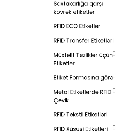
Saxtakarlığa qarşı
kövrək etiketlər
RFID ECO Etiketləri
RFID Transfer Etiketləri
Müxtəlif Tezliklər üçün
Etiketlər
Etiket Formasına görə
Metal Etiketlərdə RFID
Çevik
RFID Tekstil Etiketləri
RFID Xüsusi Etiketləri