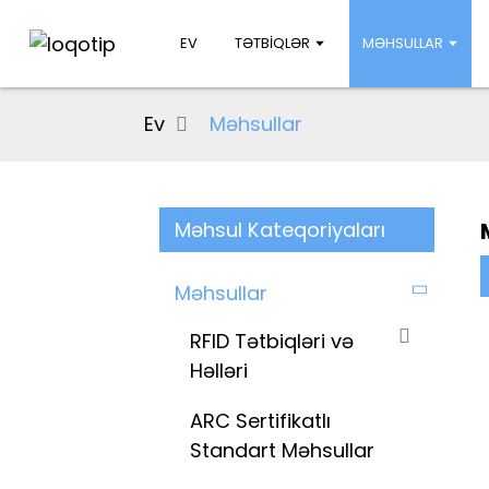
EV
TƏTBIQLƏR
MƏHSULLAR
Ev
Məhsullar
Məhsul Kateqoriyaları
Məhsullar
RFID Tətbiqləri və
Həlləri
ARC Sertifikatlı
Standart Məhsullar