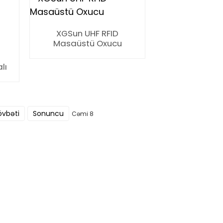
XGSun UHF RFID
Masaüstü Oxucu
lı
övbəti
Sonuncu
Cəmi 8