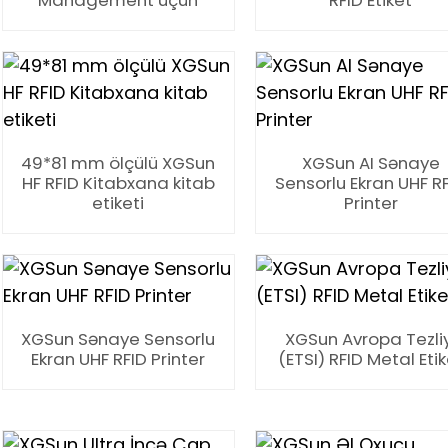
Management üçün
RFID Etiket
49*81 mm ölçülü XGSun
XGSun AI Sənaye
HF RFID Kitabxana kitab
Sensorlu Ekran UHF R
etiketi
Printer
XGSun Sənaye Sensorlu
XGSun Avropa Tezliy
Ekran UHF RFID Printer
(ETSI) RFID Metal Eti