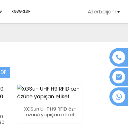
Azerbaijani
Ə
XƏBƏRLƏR
PDF
+86 18076372139
XGSun UHF H9 RFID öz-
özünə yapışan etiket
30
30