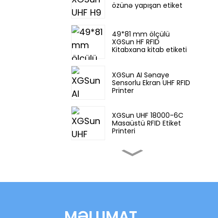
özünə yapışan etiket
49*81 mm ölçülü
XGSun HF RFID
Kitabxana kitab etiketi
XGSun AI Sənaye
Sensorlu Ekran UHF RFID
Printer
XGSun UHF 18000-6C
Masaüstü RFID Etiket
Printeri
XGSun Sənaye Sensorlu
Ekran UHF RFID Printer
XGSun Avropa Tezliyi
(ETSI) RFID Metal Etiket
MƏLUMAT