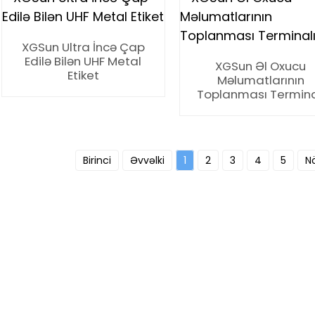
XGSun Ultra İncə Çap
Edilə Bilən UHF Metal
XGSun Əl Oxucu
Etiket
Məlumatlarının
Toplanması Termina
Birinci
Əvvəlki
1
2
3
4
5
N