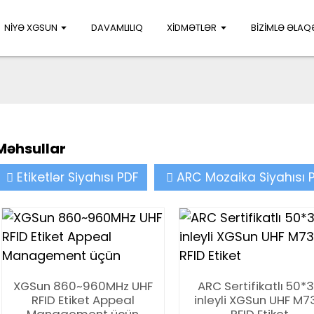
NIYƏ XGSUN
DAVAMLILIQ
XIDMƏTLƏR
BIZIMLƏ ƏLAQ
Məhsullar
Etiketlər Siyahısı PDF
ARC Mozaika Siyahısı 
XGSun 860~960MHz UHF
ARC Sertifikatlı 50*
RFID Etiket Appeal
inleyli XGSun UHF M7