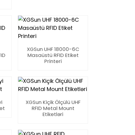
XGSun UHF 18000-6C
FID
Masaüstü RFID Etiket
Printeri
i
XGSun Kiçik Ölçülü UHF
ket
RFID Metal Mount
Etiketləri