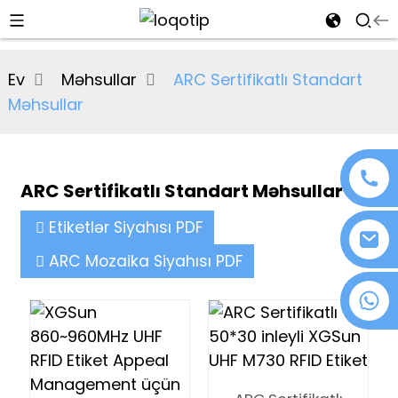
al
Ev
Məhsullar
ARC Sertifikatlı Standart
se
Məhsullar
e
ARC Sertifikatlı Standart Məhsullar
an
Etiketlər Siyahısı PDF
ARC Mozaika Siyahısı PDF
+86 18076372139
n