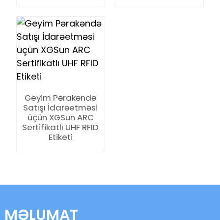
anda
Geyim Pərakəndə
Satışı İdarəetməsi
üçün XGSun ARC
Sertifikatlı UHF RFID
Etiketi
MƏLUMAT