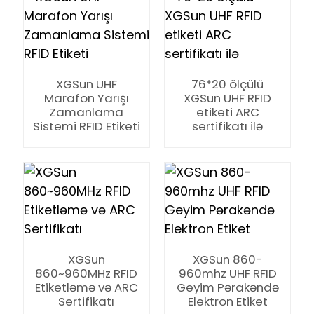
XGSun UHF
76*20 ölçülü
Marafon Yarışı
XGSun UHF RFID
Zamanlama
etiketi ARC
n
Sistemi RFID Etiketi
sertifikatı ilə
se
XGSun
XGSun 860-
ese
860~960MHz RFID
960mhz UHF RFID
Etiketləmə və ARC
Geyim Pərakəndə
Sertifikatı
Elektron Etiket