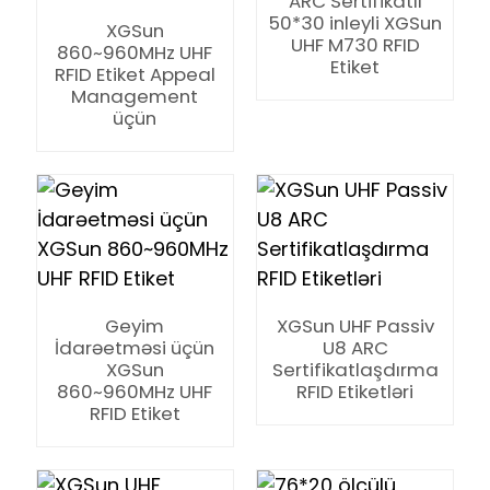
ARC Sertifikatlı
50*30 inleyli XGSun
XGSun
UHF M730 RFID
860~960MHz UHF
Etiket
RFID Etiket Appeal
Management
üçün
Geyim
XGSun UHF Passiv
İdarəetməsi üçün
U8 ARC
XGSun
Sertifikatlaşdırma
860~960MHz UHF
RFID Etiketləri
RFID Etiket
ian
am