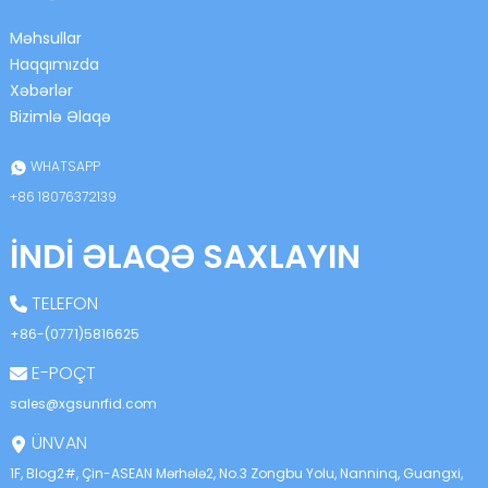
Məhsullar
Haqqımızda
Xəbərlər
Bizimlə Əlaqə
WHATSAPP
+86 18076372139
İNDI ƏLAQƏ SAXLAYIN
TELEFON
+86-(0771)5816625
E-POÇT
sales@xgsunrfid.com
ÜNVAN
1F, Blog2#, Çin-ASEAN Mərhələ2, No.3 Zongbu Yolu, Nanninq, Guangxi,