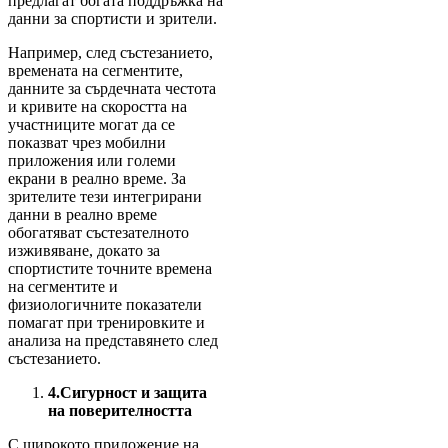
предлагат богата поддръжка на
данни за спортисти и зрители.
Например, след състезанието,
времената на сегментите,
данните за сърдечната честота
и кривите на скоростта на
участниците могат да се
показват чрез мобилни
приложения или големи
екрани в реално време. За
зрителите тези интегрирани
данни в реално време
обогатяват състезателното
изживяване, докато за
спортистите точните времена
на сегментите и
физиологичните показатели
помагат при тренировките и
анализа на представянето след
състезанието.
4.
Сигурност и защита
на поверителността
С широкото приложение на