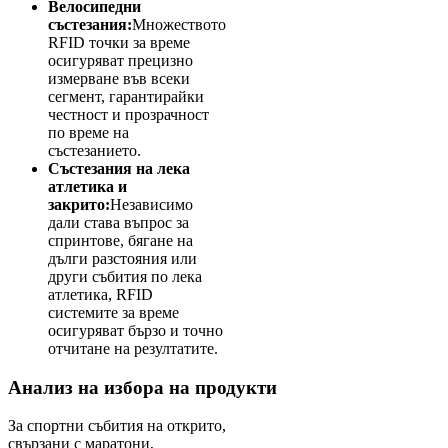
Велосипедни
състезания:
Множеството
RFID точки за време
осигуряват прецизно
измерване във всеки
сегмент, гарантирайки
честност и прозрачност
по време на
състезанието.
Състезания на лека
атлетика и
закрито:
Независимо
дали става въпрос за
спринтове, бягане на
дълги разстояния или
други събития по лека
атлетика, RFID
системите за време
осигуряват бързо и точно
отчитане на резултатите.
Анализ на избора на продукти
За спортни събития на открито,
свързани с маратони,