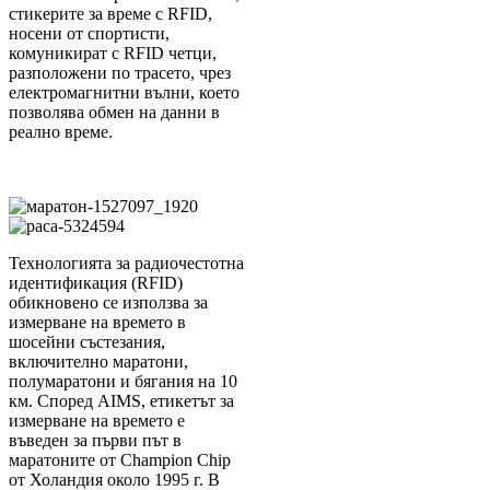
стикерите за време с RFID,
носени от спортисти,
комуникират с RFID четци,
разположени по трасето, чрез
електромагнитни вълни, което
позволява обмен на данни в
реално време.
Технологията за радиочестотна
идентификация (RFID)
обикновено се използва за
измерване на времето в
шосейни състезания,
включително маратони,
полумаратони и бягания на 10
км. Според AIMS, етикетът за
измерване на времето е
въведен за първи път в
маратоните от Champion Chip
от Холандия около 1995 г. В