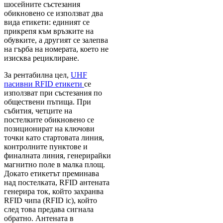
шосейните състезания
обикновено се използват два
вида етикети: единият се
прикрепя към връзките на
обувките, а другият се залепва
на гърба на номерата, което не
изисква рециклиране.
За рентабилна цел,
UHF
пасивни RFID етикети
се
използват при състезания по
обществени пътища. При
събития, четците на
постелките обикновено се
позиционират на ключови
точки като стартовата линия,
контролните пунктове и
финалната линия, генерирайки
магнитно поле в малка площ.
Докато етикетът преминава
над постелката, RFID антената
генерира ток, който захранва
RFID чипа (RFID ic), който
след това предава сигнала
обратно. Антената в