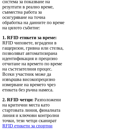
система за показване на
резултати в реално време,
съвместна работа за
осигуряване на точна
обработка на данните по време
на цялото събитие:
1. RFID етикети за време:
RFID чиповете, вградени в
гащеризон, гривна или стелка,
позволяват автоматизирана
идентификация и прецизно
отчитане на времето по време
на състезателния процес.
Всеки участник може да
извършва високопрецизно
измерване на времето чрез
етикета без ръчна намеса.
2. RFID четци:
Разположени
на критични места като
стартовата линия, финалната
линия и ключови контролни
точки, тези четци сканират
RFID етикети за спортни