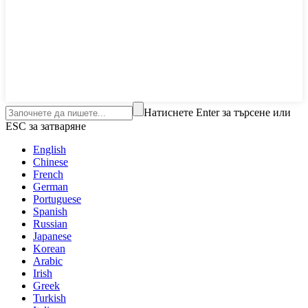
Натиснете Enter за търсене или
ESC за затваряне
English
Chinese
French
German
Portuguese
Spanish
Russian
Japanese
Korean
Arabic
Irish
Greek
Turkish