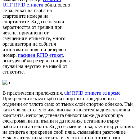
UHF RFID етикети
обикновено
се залепват на гърба на
стартовите номера на
спортистите. За да се намали
вероятността от грешки при
четене, причинени от
смущения в етикетите, много
организатори на събития
използват основен и резервен
номер.
пасивен RFID етикет
,
осигурявайки резервна опция в
случай на неуспех на някой от
етикетите.
В практически приложения,
uhf RFID етикети за време
Прикрепените към гърба на спортните гащеризони са
отделени от тялото само от тънък слой спортно облекло. Тъй
като човешкото тяло има висока относителна диелектрична
константа, непосредствената близост може да абсорбира
електромагнитни вълни и да повлияе негативно върху
работата на антената. За да се смекчи това, към инкрустацията
на етикета е прикрепен слой пяна, създавайки разстояние
между антената на етикета и тялото, като по този начин