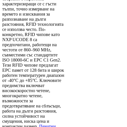
характеризиращи се с гъсти
тълпи, точно измерване на
времето и изисквания за
разпознаване на дълги
разстояния, RFID технологията
се използва често. По-
конкретно, RFID чипове като
NXP UCODE 8 са
предпочитани, работещи на
честоти от 860–960 MHz,
съвместими със стандартите
ISO 18000-6C и EPC C1 Gen2.
Тези RFID чипове предлагат
EPC памет от 128 бита и широк
работен температурен диапазон
от -40°C до +85°C. Ключовите
предимства включват
високоскоростно четене,
многократно четене,
възможности за
предотвратяване на сблъсъци,
работа на дълги разстояния,
силна устойчивост на
смущения, ниска цена и
компактен размер.
Печатни