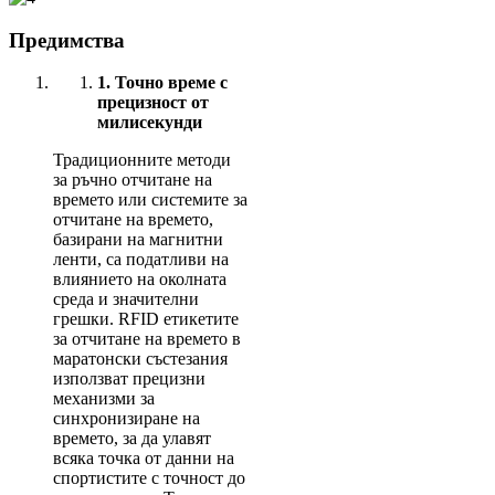
Предимства
1.
Точно време с
прецизност от
милисекунди
Традиционните методи
за ръчно отчитане на
времето или системите за
отчитане на времето,
базирани на магнитни
ленти, са податливи на
влиянието на околната
среда и значителни
грешки. RFID етикетите
за отчитане на времето в
маратонски състезания
използват прецизни
механизми за
синхронизиране на
времето, за да улавят
всяка точка от данни на
спортистите с точност до