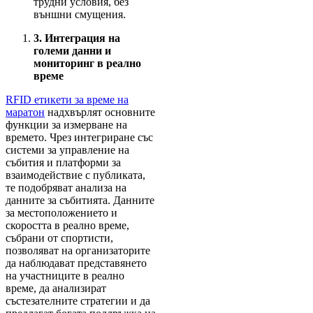
трудни условия, без
външни смущения.
3.
Интеграция на
големи данни и
мониторинг в реално
време
RFID етикети за време на
маратон
надхвърлят основните
функции за измерване на
времето. Чрез интегриране със
системи за управление на
събития и платформи за
взаимодействие с публиката,
те подобряват анализа на
данните за събитията. Данните
за местоположението и
скоростта в реално време,
събрани от спортисти,
позволяват на организаторите
да наблюдават представянето
на участниците в реално
време, да анализират
състезателните стратегии и да