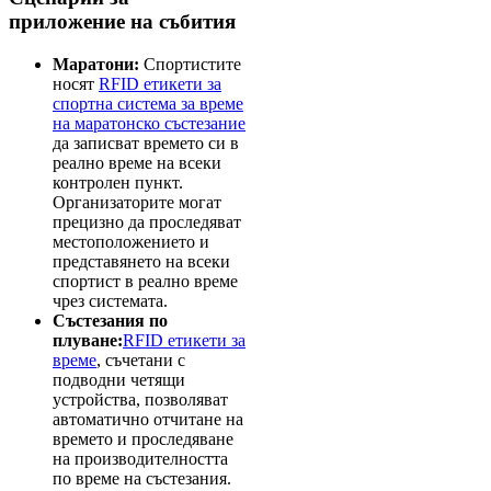
приложение на събития
Маратони:
Спортистите
носят
RFID етикети за
спортна система за време
на маратонско състезание
да записват времето си в
реално време на всеки
контролен пункт.
Организаторите могат
прецизно да проследяват
местоположението и
представянето на всеки
спортист в реално време
чрез системата.
Състезания по
плуване:
RFID етикети за
време
, съчетани с
подводни четящи
устройства, позволяват
автоматично отчитане на
времето и проследяване
на производителността
по време на състезания.