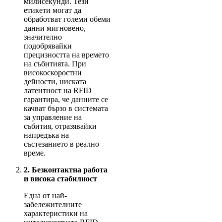
милисекунди. Тези
етикети могат да
обработват големи обеми
данни мигновено,
значително
подобрявайки
прецизността на времето
на събитията. При
високоскоростни
дейности, ниската
латентност на RFID
гарантира, че данните се
качват бързо в системата
за управление на
събития, отразявайки
напредъка на
състезанието в реално
време.
2. Безконтактна работа
и висока стабилност
Една от най-
забележителните
характеристики на