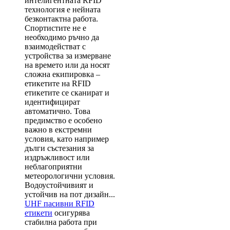
интелигентната RFID
технология е нейната
безконтактна работа.
Спортистите не е
необходимо ръчно да
взаимодействат с
устройства за измерване
на времето или да носят
сложна екипировка –
етикетите на RFID
етикетите се сканират и
идентифицират
автоматично. Това
предимство е особено
важно в екстремни
условия, като например
дълги състезания за
издръжливост или
неблагоприятни
метеорологични условия.
Водоустойчивият и
устойчив на пот дизайн...
UHF пасивни RFID
етикети
осигурява
стабилна работа при