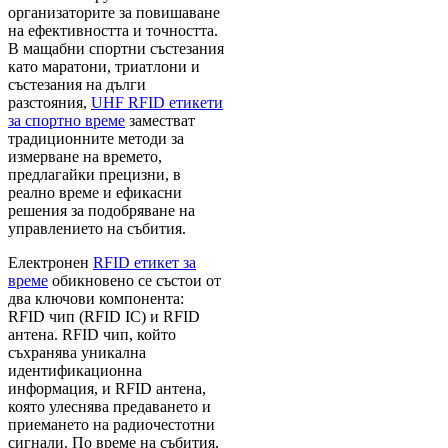
организаторите за повишаване
на ефективността и точността.
В мащабни спортни състезания
като маратони, триатлони и
състезания на дълги
разстояния,
UHF RFID етикети
за спортно време
заместват
традиционните методи за
измерване на времето,
предлагайки прецизни, в
реално време и ефикасни
решения за подобряване на
управлението на събития.
Електронен
RFID етикет за
време
обикновено се състои от
два ключови компонента:
RFID чип (RFID IC) и RFID
антена. RFID чип, който
съхранява уникална
идентификационна
информация, и RFID антена,
която улеснява предаването и
приемането на радиочестотни
сигнали. По време на събития,