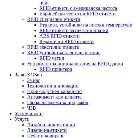
цвят
RFID етикети с американска честота
Европейски честотни RFID етикети
RFID специални етикети
Етикети, устойчиви на високи температури
RFID етикети за печатни платки
ABS RFID етикети
Керамични RFID етикети
RFID текстилни етикети
RFID устройства за четене и запис
RFID четци
Устройства за инициализация на RFID данни
RFID принтери
Защо XGSun
За нас
Технологии и иновации
Производствен капацитет
Ангажимент към клиента
Глобална мрежа за продажби
ЧЗВ
Устойчивост
Услуги
Дизайн с инкрустации
Дизайн на етикети
Печат и кодиране