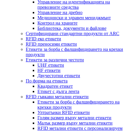
Управление на идентификацията на
превозните средства
Управление на дребно
Медицински и здравен мениджмънт
Контрол на храните
Библиотека, документи и файлове
Сертифицирани стандартни продукти от ARC
RFID еко етикети
RFID преносими етикети
Етикети за борба с фалшифицирането на крехки
продукти
Етикети за различни честоти
UHF етикети
HF етикети
Двучестотни етикети
По форма на етикета
Квадратен етикет
Етикет с дълга лента
RFID гъвкави метални етикети
Етикети за борба с фалшифицирането на
крехки продукти
Ултратънки RFID етикети
Голям размер върху метални етикети
Малък размер върху метални етикети
RFID метални етикети с персонализируем