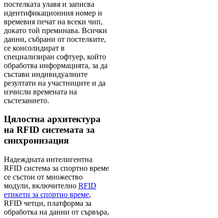
постелката улавя и записва
идентификационния номер и
времевия печат на всеки чип,
докато той преминава. Всички
данни, събрани от постелките,
се консолидират в
специализиран софтуер, който
обработва информацията, за да
състави индивидуалните
резултати на участниците и да
изчисли времената на
състезанието.
Цялостна архитектура
на RFID системата за
синхронизация
Надеждната интелигентна
RFID система за спортно време
се състои от множество
модули, включително
RFID
етикети за спортно време
,
RFID четци, платформа за
обработка на данни от сървъра,