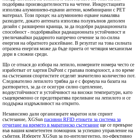
подобрява производителността на четене. Инкрустацията
използва алуминиево-ецвани антени, комбинирани с PET
материал. Този процес на алуминиево ецване намалява
разходите, докато антената използва полувълнов диполен
дизайн с разширени краища, за да подобри радиационната
способност - подобрявайки радиационната устойчивост и
увеличавайки радарното напречно сечение за по-силна
енергия на обратното разсейване. В резултат на това силната
отразена енергия може да бъде приета от четящия механизъм
дори в сложни среди.
Що се отнася до избора на лепило, номерните номера често се
изработват от хартия DuPont с грапава повърхност, а по време
на състезания спортистите отделят значително количество пот.
Следователно лепилото трябва да е с формула на базата на
разтворител, за да се осигури силно сцепление,
водоустойчивост и устойчивост на високи температури, като
същевременно се предотвратява преливане на лепилото и се
поддържа издръжливост на открито.
Независимо дали организирате маратон или спринт
състезание, XGSun
пасивни RFID етикети за система за
отчитане на времето в маратонско състезание
ще се превърне
във вашия компетентен помощник за успешно управление на
събития. Изберете XGSun за по-интелигентно, по-ефективно