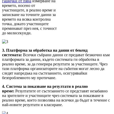
гащички от пяна
измерване на
времето, носено от
участниците, в реално време и
записване на точните данни за
времето на всяка контролна
точка, докато участниците
преминават през нея, с точност
до милисекунди.
3. Платформа за обработка на данни от бекенд
системата:
Всички събрани данни се предават безжично към
платформата за данни, където системата ги обработва в
реално време, за да генерира резултати за участниците. Чрез
тази платформа организаторите на събития могат лесно да
следят напредъка на състезанието, осигурявайки
безпроблемното му протичане.
4. Система за показване на резултати в реално
време:
Резултатите от състезанието се представят незабавно
на зрителите и участниците чрез системата за показване в
реално време, което позволява на всички да бъдат в течение с
най-новите резултати и класиране.