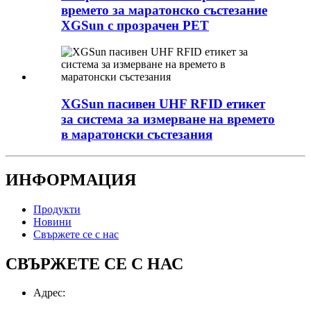
времето за маратонско състезание
XGSun с прозрачен PET
XGSun пасивен UHF RFID етикет
за система за измерване на времето
в маратонски състезания
ИНФОРМАЦИЯ
Продукти
Новини
Свържете се с нас
СВЪРЖЕТЕ СЕ С НАС
Адрес: