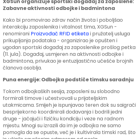
XGSun organizuje sportski događaj za zaposlene:
Zabavne aktivnosti odbojke i badmintona
Kako bi promovirao zdrav način života i poboljšao
interakciju zaposlenika i vitalnost tima, XGSun -
renomirani
Proizvođač RFID etiketa
i pružatelj usluga
prikupljanja podataka - organizirao je opušten i
ugodan sportski događaj za zaposlenike prošlog petka
(11. jula). Događaj, usmjeren na aktivnosti odbojke i
badmintona, privukao je entuzijastično učešće brojnih
članova osoblja.
Puna energije: Odbojka podstiče timsku saradnju
Tokom odbojkaških sesija, zaposleni su slobodno
formirali timove i učestvovali u prijateljskim
utakmicama. Smijeh je ispunjavao teren dok su saigrači
besprijekorno koordinirali dodavanja i bodrili jedni
druge - jačajući i fizičku kondiciju i veze na radnom
ian
mjestu. Mnogi su izrazili da im je odbojka ne samo
pomogla da se opuste, već je i kultivirala timski rad, što
am