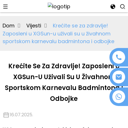
al
Dom
Vijesti
Krećite se za zdravlje!
se
Zaposleni u XGSun-u uživali su u živahnom
e
sportskom karnevalu badmintona i odbojke
Krećite Se Za Zdravlje! Zaposleni U
an
XGSun-U Uživali Su U Živahnom
Sportskom Karnevalu Badmintona I
+86 18076372139
Odbojke
16.07.2025.
n