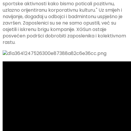
anda
sportske aktivnosti kako bismo poticali pozitivnu,
uzlazno orijentiranu korporativnu kulturu." Uz smijeh i
navijanje, događaj u odbojci i badmintonu uspješno je
završen. Zaposlenici su se ne samo opustili, već su
osjetili i iskrenu brigu kompanije. XGSun ostaje
posvećen podršci dobrobiti zaposlenika i kolektivnom
rastu.