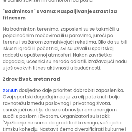
je učinilo savršenim odmorom od posla.
"Badminton" s vama: Raspaljivanje strasti za
fitnesom
Na badminton terenima, zaposleni su se takmičili u
pojedinačnim mečevima ili u parovima, jureći po
terenu i sa žarom zamahivajući reketima. Bilo da su bili
iskusni igrači ili početnici, svi su uživali u sportskoj
n
radosti u opuštenoj atmosferi. Nakon završetka
događaja, učesnici su nerado odlazili, izražavajući nadu
u još ovakvih fitnes aktivnosti u budućnosti.
Zdrav život, sretan rad
se
XGSun
dosljedno daje prioritet dobrobiti zaposlenika.
Ovaj sportski događaj imao je za cilj potaknuti bolju
ravnotežu između poslovnog i privatnog života,
osnažujući osoblje da se s obnovljenom energijom
ese
suoči s poslom i životom. Organizatori su istakli:
"Vježbanje ne samo da gradi fizičku snagu, već i jača
timsku koheziju. Nastavit ćemo diverzificirati kulturne i