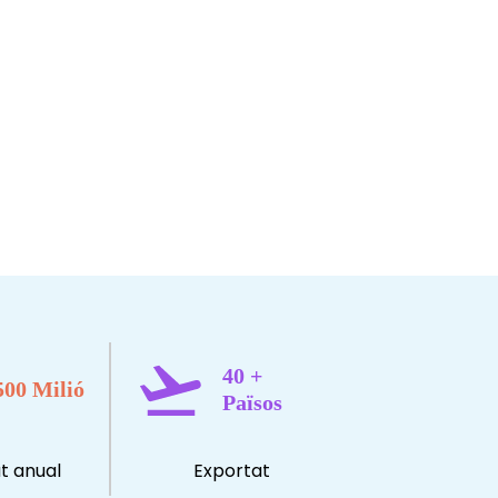
40
+
500
Milió
Països
t anual
Exportat