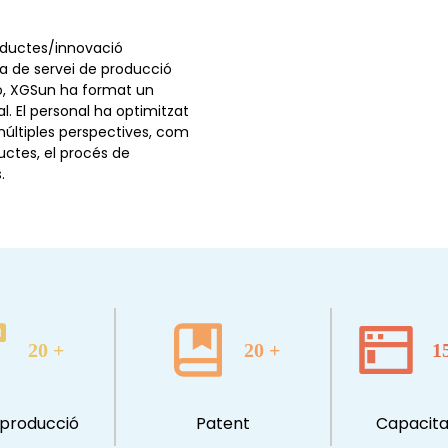
oductes/innovació
a de servei de producció
ió, XGSun ha format un
l. El personal ha optimitzat
múltiples perspectives, com
uctes, el procés de
.
20
+
20
+
1
 producció
Patent
Capacita