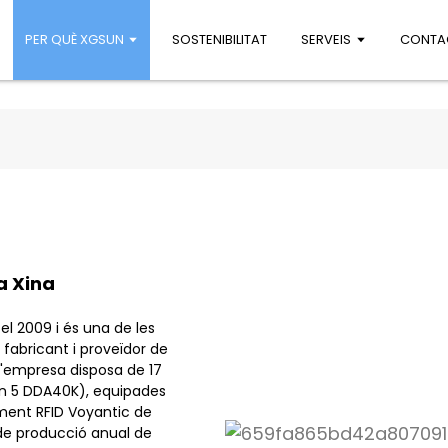
PER QUÈ XGSUN
SOSTENIBILITAT
SERVEIS
CONTA
la Xina
el 2009 i és una de les
fabricant i proveïdor de
 L'empresa disposa de 17
en 5 DDA40K), equipades
ment RFID Voyantic de
t de producció anual de