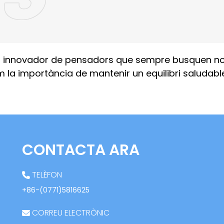
 i innovador de pensadors que sempre busquen nove
a importància de mantenir un equilibri saludable e
CONTACTA ARA
TELÈFON
+86-(0771)5816625
CORREU ELECTRÒNIC