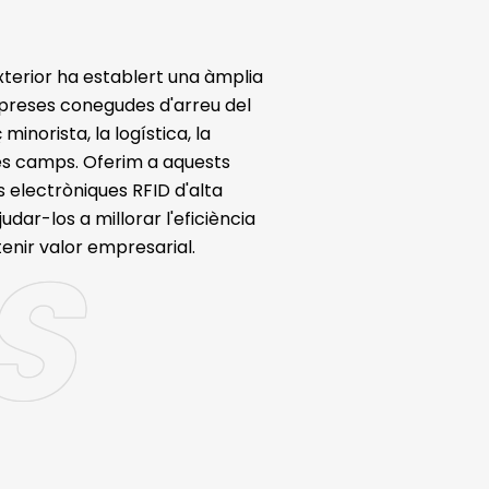
xterior ha establert una àmplia
reses conegudes d'arreu del
norista, la logística, la
tres camps. Oferim a aquests
s electròniques RFID d'alta
judar-los a millorar l'eficiència
S
tenir valor empresarial.