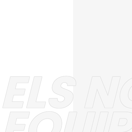
ELS N
EQUIP