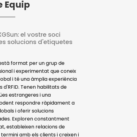
e Equip
GSun: el vostre soci
es solucions d'etiquetes
 està format per un grup de
sional i experimentat que coneix
obal i té una àmplia experiència
s d'RFID.
Tenen habilitats de
ües estrangeres i una
 podent respondre ràpidament a
lobals i oferir solucions
ades.
Exploren constantment
t, estableixen relacions de
termini amb els clients i creixen i