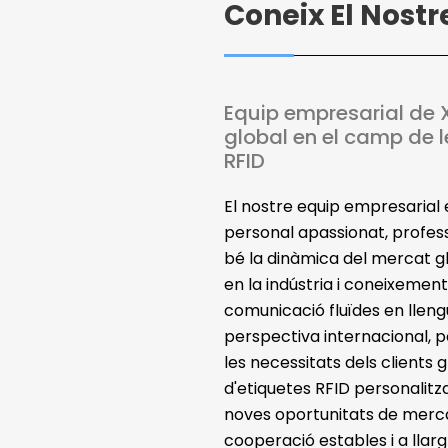
Coneix El Nostr
Equip empresarial de X
global en el camp de l
RFID
El nostre equip empresarial
personal apassionat, profes
bé la dinàmica del mercat gl
en la indústria i coneixement
comunicació fluïdes en lleng
perspectiva internacional,
les necessitats dels clients g
d'etiquetes RFID personalitz
noves oportunitats de merca
cooperació estables i a llarg 