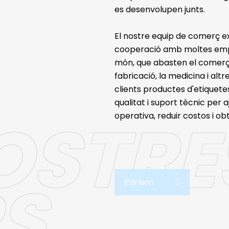
es desenvolupen junts.
El nostre equip de comerç e
cooperació amb moltes emp
món, que abasten el comerç mi
fabricació, la medicina i al
clients productes d'etiquete
qualitat i suport tècnic per a
OSTRE
operativa, reduir costos i ob
S
Parlem