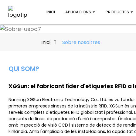
INICI
APLICACIONS
PRODUCTES
Inici
Sobre nosaltres
QUI SOM?
XGSun: el fabricant líder d'etiquetes RFID a 
Nanning XGSun Electronic Technology Co., Ltd. es va fundar 
primeres empreses xineses de la indústria RFID. XGSun és un 
serveis complets d'etiquetes RFID globalitzat i professional.
conjunts de línies de producció d'unió i compostos (inclou
amb inspecció de visió CCD i sistema de detecció de rendi
Finlàndia. Amb l'ampliació de les instal·lacions, la capacita