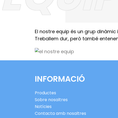
El nostre equip és un grup dinàmic
Treballem dur, però també entenem l
INFORMACIÓ
Productes
Sobre nosaltres
Notícies
Contacta amb nosaltres