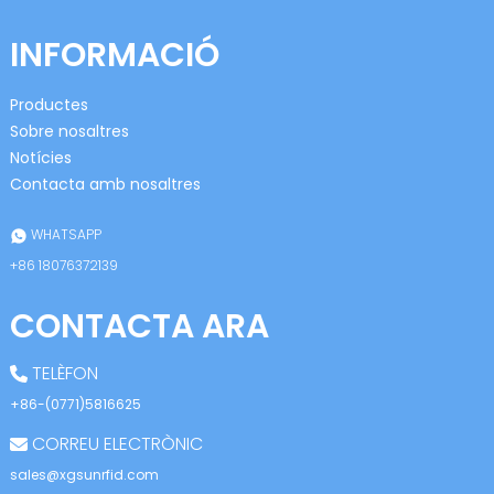
INFORMACIÓ
Productes
Sobre nosaltres
Notícies
Contacta amb nosaltres
n
WHATSAPP
+86 18076372139
se
CONTACTA ARA
TELÈFON
+86-(0771)5816625
ese
CORREU ELECTRÒNIC
sales@xgsunrfid.com