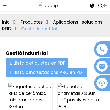
al
Inici
Productes
Aplicacions i solucions
se
RFID
Gestió Industrial
e
Gestió Industrial
an
Llista d'etiquetes en PDF
Llista d'incrustacions ARC en PDF
+86 18076372139
n