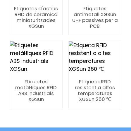
Etiquetes d'actius
Etiquetes
RFID de ceràmica
antimetall XGSun
miniaturitzades
UHF passives per a
XGSun
PCB
Etiquetes
Etiqueta RFID
metàl·liques RFID
resistent a altes
ABS industrials
temperatures
XGSun
XGSun 260 ℃
ian
am