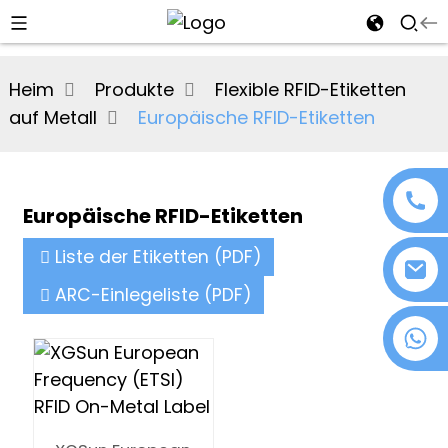
al
Heim
Produkte
Flexible RFID-Etiketten
se
auf Metall
Europäische RFID-Etiketten
e
Europäische RFID-Etiketten
an
Liste der Etiketten (PDF)
ARC-Einlegeliste (PDF)
+86 18076372139
n