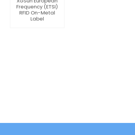
XGSun European
Frequency (ETSI)
RFID On-Metal
Label
ian
am