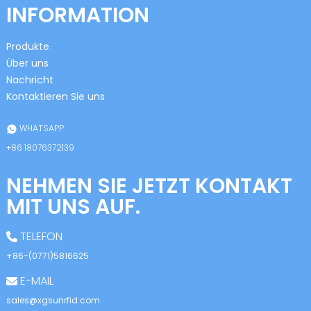
INFORMATION
Produkte
Über uns
Nachricht
Kontaktieren Sie uns
n
WHATSAPP
+86 18076372139
NEHMEN SIE JETZT KONTAKT
se
MIT UNS AUF.
TELEFON
+86-(0771)5816625
ese
E-MAIL
sales@xgsunrfid.com