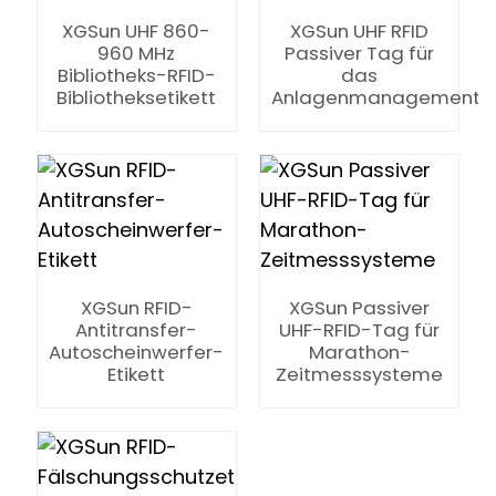
XGSun UHF 860-
XGSun UHF RFID
960 MHz
Passiver Tag für
Bibliotheks-RFID-
das
Bibliotheksetikett
Anlagenmanagement
XGSun RFID-
XGSun Passiver
Antitransfer-
UHF-RFID-Tag für
Autoscheinwerfer-
Marathon-
Etikett
Zeitmesssysteme
ian
am