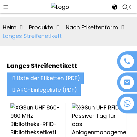
al
Heim
Produkte
Nach Etikettenform
se
Langes Streifenetikett
e
Langes Streifenetikett
an
Liste der Etiketten (PDF)
ARC-Einlegeliste (PDF)
+86 18076372139
n