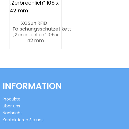
XGSun RFID-
Fälschungsschutzetikett
„Zerbrechlich“ 105 x
42 mm
n
se
INFORMATION
Produkte
Über uns
ese
Nachricht
Kontaktieren Sie uns