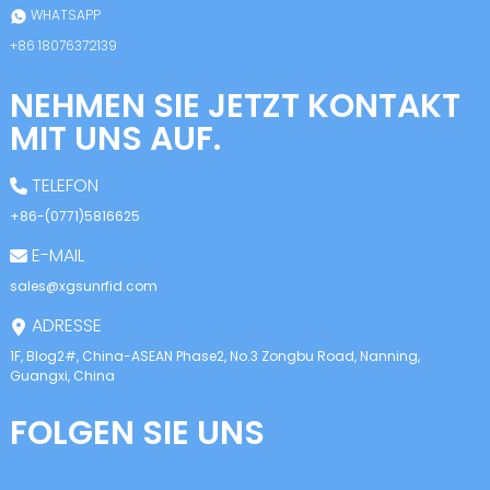
anda
WHATSAPP
+86 18076372139
NEHMEN SIE JETZT KONTAKT
MIT UNS AUF.
TELEFON
+86-(0771)5816625
E-MAIL
sales@xgsunrfid.com
ADRESSE
1F, Blog2#, China-ASEAN Phase2, No.3 Zongbu Road, Nanning,
Guangxi, China
FOLGEN SIE UNS