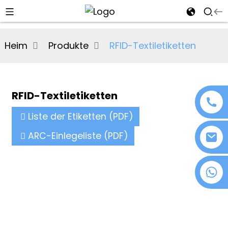
al
Heim
Produkte
RFID-Textiletiketten
se
e
RFID-Textiletiketten
Liste der Etiketten (PDF)
an
ARC-Einlegeliste (PDF)
+86 18076372139
n