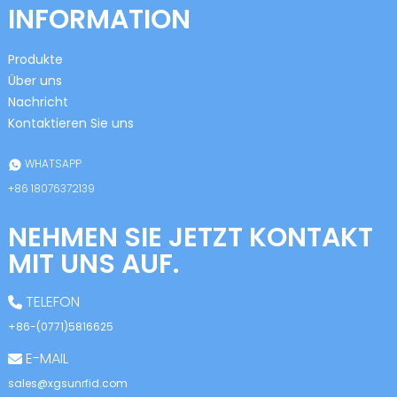
INFORMATION
Produkte
Über uns
Nachricht
Kontaktieren Sie uns
n
WHATSAPP
+86 18076372139
NEHMEN SIE JETZT KONTAKT
se
MIT UNS AUF.
TELEFON
+86-(0771)5816625
ese
E-MAIL
sales@xgsunrfid.com