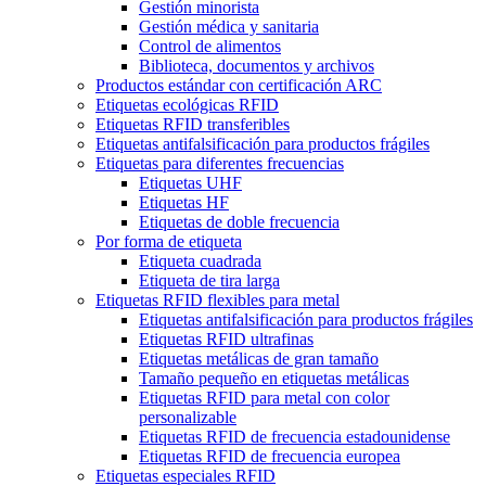
Gestión minorista
Gestión médica y sanitaria
Control de alimentos
Biblioteca, documentos y archivos
Productos estándar con certificación ARC
Etiquetas ecológicas RFID
Etiquetas RFID transferibles
Etiquetas antifalsificación para productos frágiles
Etiquetas para diferentes frecuencias
Etiquetas UHF
Etiquetas HF
Etiquetas de doble frecuencia
Por forma de etiqueta
Etiqueta cuadrada
Etiqueta de tira larga
Etiquetas RFID flexibles para metal
Etiquetas antifalsificación para productos frágiles
Etiquetas RFID ultrafinas
Etiquetas metálicas de gran tamaño
Tamaño pequeño en etiquetas metálicas
Etiquetas RFID para metal con color
personalizable
Etiquetas RFID de frecuencia estadounidense
Etiquetas RFID de frecuencia europea
Etiquetas especiales RFID