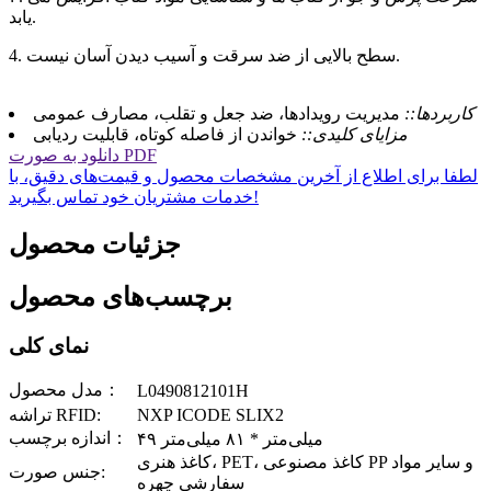
یابد.
4. سطح بالایی از ضد سرقت و آسیب دیدن آسان نیست.
کاربردها::
مدیریت رویدادها، ضد جعل و تقلب، مصارف عمومی
مزایای کلیدی::
خواندن از فاصله کوتاه، قابلیت ردیابی
دانلود به صورت PDF
لطفا برای اطلاع از آخرین مشخصات محصول و قیمت‌های دقیق، با
خدمات مشتریان خود تماس بگیرید!
جزئیات محصول
برچسب‌های محصول
نمای کلی
مدل محصول：
L0490812101H
NXP ICODE SLIX2
تراشه RFID:
اندازه برچسب：
۴۹ میلی‌متر * ۸۱ میلی‌متر
کاغذ هنری، PET، کاغذ مصنوعی PP و سایر مواد
جنس صورت:
سفارشی چهره