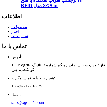
برچسب شراب شکننده با آنتن HF
RFID مدل XGSun
اطلاعات
محصولات
اخبار
تماس با ما
تماس با ما
آدرس:
1F، Blog2#، فاز 2 چین-آسه آن، جاده زونگبو شماره 3، نانینگ،
گوانگشی، چین
همین حالا با ما تماس بگیرید:
‎+86-(0771)5816625‎
ایمیل:
sales@xgsunrfid.com