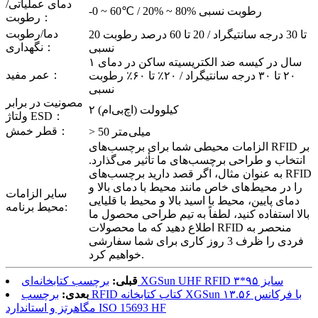
دمای عملیاتی/
-0 ~ 60℃ / 20% ~ 80% رطوبت نسبی
رطوبت：
دما/رطوبت
20 تا 30 درجه سانتیگراد / 20 تا 60 درصد رطوبت
نگهداری：
نسبی
۱ سال در کیسه ضد الکتریسیته ساکن در دمای
عمر مفید：
۲۰ تا ۳۰ درجه سانتیگراد / ۲۰٪ تا ۶۰٪ رطوبت
نسبی
مصونیت در برابر
۲ کیلوولت (اچ‌بی‌ام)
ولتاژ ESD：
قطر خمش：
> 50 میلی‌متر
الزامات محیطی شما برای برچسب‌های RFID بر
انتخاب و طراحی برچسب‌های ما تأثیر می‌گذارد.
به عنوان مثال، اگر قصد دارید برچسب‌های RFID
را در محیط‌های خاص مانند محیط با دمای بالا و
سایر الزامات
دمای پایین، محیط با اسید بالا و محیط با قلیایی
محیط برنامه:
بالا استفاده کنید، لطفاً به تیم طراحی محصول ما
اطلاع دهید که ما محصولات RFID منحصر به
فردی را ظرف 3 روز کاری برای شما سفارشی
خواهیم کرد.
برچسب کتابخانه‌ای XGSun UHF RFID سایز ۹۵*۳
قبلی:
بعدی:
برچسب RFID کتاب کتابخانه XGSun با فرکانس ۱۳.۵۶
مگاهرتز و استاندارد ISO 15693 HF