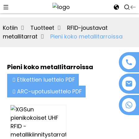
al
Kotiin
Tuotteet
RFID-joustavat
se
metallitarrat
Pieni koko metallitarroissa
e
Pieni koko metallitarroissa
an
Etikettien luettelo PDF
ARC-upotusluettelo PDF
+86 18076372139
n