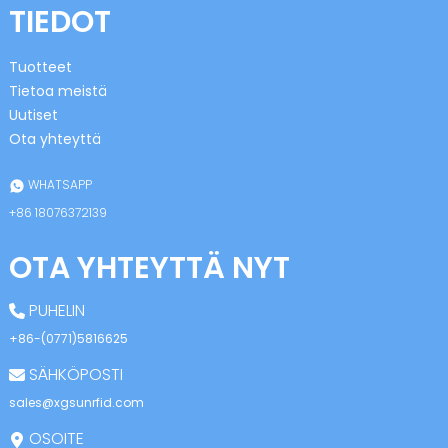
TIEDOT
Tuotteet
Tietoa meistä
Uutiset
Ota yhteyttä
n
WHATSAPP
+86 18076372139
OTA YHTEYTTÄ NYT
se
PUHELIN
+86-(0771)5816625
SÄHKÖPOSTI
ese
sales@xgsunrfid.com
OSOITE