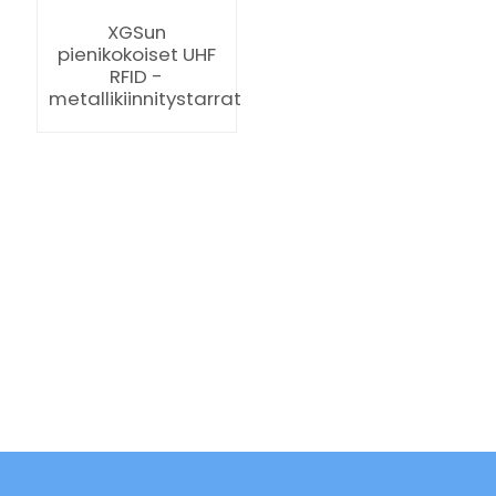
XGSun
pienikokoiset UHF
RFID -
metallikiinnitystarrat
ian
am