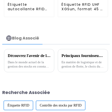
Étiquette
Étiquette RFID UHF
autocollante RFID
XGSun, format 45 x
UHF XGSun
19 mm
Blog Associé
Découvrez l'avenir de la gestion des stocks grâce à la technologie des étiquettes RFID métalliques
Principaux fournisseurs d'étiquettes RFID pour véhicules à connaître ?
Dans le monde actuel de la
En matière de logistique et de
gestion des stocks en constante
gestion de flotte, le choix du
évolution, les étiquettes RFID
bon fournisseur d'étiquettes
métalliques font une réelle
RFID pour véhicules est
différence, aidant les
crucial. Ces entreprises…
entreprises à travailler plus
intelligemment et plus
Recherche Associée
efficacement.
Étiquette RFID
Contrôle des stocks par RFID