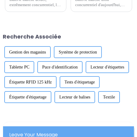
extrêmement concurrentiel, la
concurrentiel d'aujourd'hui,
gestion efficace des stocks n'est
choisir le bon fabricant de
pas seulement une bonne idée,
puces RFID UHF Rain peut
elle est quasiment
vraiment faire la différence
indispensable à toute
pour votre entreprise. En effet,
entreprise. La technologie
selon
Recherche Associée
RFID a rendu cela possible.
Gestion des magasins
Système de protection
Tablette PC
Puce d'identification
Lecteur d'étiquettes
Étiquette RFID 125 kHz
Tests d'étiquetage
Étiquette d'étiquetage
Lecteur de balises
Textile
Leave Your Message