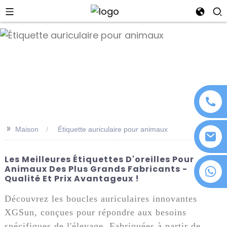
an
>>
Maison
Étiquette auriculaire pour animaux
Les Meilleures Étiquettes D'oreilles Pour
Animaux Des Plus Grands Fabricants -
+86 18076372139
Qualité Et Prix Avantageux !
Découvrez les boucles auriculaires innovantes
XGSun, conçues pour répondre aux besoins
spécifiques de l'élevage. Fabriquées à partir de