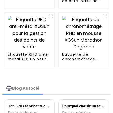
de pare-brise de
pour bijoux
voiture RFID UHF
XGSun
Étiquette RFID anti-
Étiquette de
métal XGSun pour
chronométrage
la gestion des
RFID en mousse
points de vente
XGSun Marathon
Dogbone
Blog Associé
Top 5 des fabricants chinois d'étiquettes RFID OEM pour la gestion des stocks ?
Pourquoi choisir un fabricant de puces RFID UHF Rain pour votre entreprise ?
Dans le marché actuel,
Dans le marché ultra-