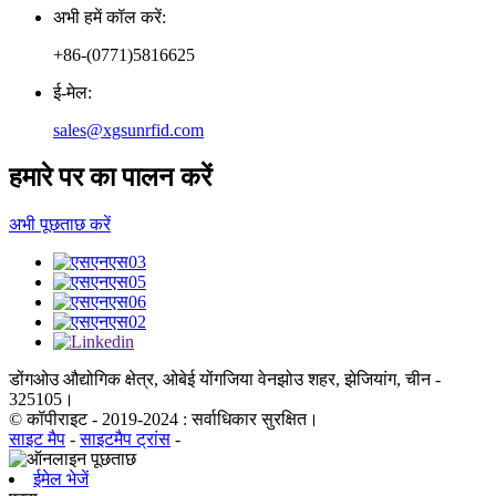
अभी हमें कॉल करें:
+86-(0771)5816625
ई-मेल:
sales@xgsunrfid.com
हमारे पर का पालन करें
अभी पूछताछ करें
डोंगओउ औद्योगिक क्षेत्र, ओबेई योंगजिया वेनझोउ शहर, झेजियांग, चीन -
325105।
© कॉपीराइट - 2019-2024 : सर्वाधिकार सुरक्षित।
साइट मैप
-
साइटमैप ट्रांस
-
ईमेल भेजें