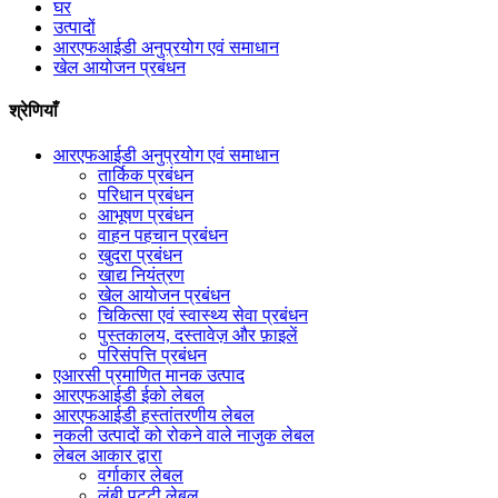
घर
उत्पादों
आरएफआईडी अनुप्रयोग एवं समाधान
खेल आयोजन प्रबंधन
श्रेणियाँ
आरएफआईडी अनुप्रयोग एवं समाधान
तार्किक प्रबंधन
परिधान प्रबंधन
आभूषण प्रबंधन
वाहन पहचान प्रबंधन
खुदरा प्रबंधन
खाद्य नियंत्रण
खेल आयोजन प्रबंधन
चिकित्सा एवं स्वास्थ्य सेवा प्रबंधन
पुस्तकालय, दस्तावेज़ और फ़ाइलें
परिसंपत्ति प्रबंधन
एआरसी प्रमाणित मानक उत्पाद
आरएफआईडी ईको लेबल
आरएफआईडी हस्तांतरणीय लेबल
नकली उत्पादों को रोकने वाले नाजुक लेबल
लेबल आकार द्वारा
वर्गाकार लेबल
लंबी पट्टी लेबल