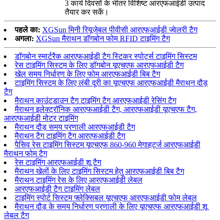
3 कार्य दिवसों के भीतर विशिष्ट आरएफआईडी उत्पाद
तैयार कर सकें।
पहले का:
XGSun मिनी रियूजेबल पीवीसी आरएफआईडी ज्वेलरी टैग
अगला:
XGSun मैराथन डॉगबोन फोम RFID टाइमिंग टैग
डॉगबोन स्मार्टरैक आरएफआईडी टैग स्टिकर स्पोर्ट्स टाइमिंग सिस्टम
रेस टाइमिंग सिस्टम के लिए डॉगबोन यूएचएफ आरएफआईडी टैग
खेल समय निर्धारण के लिए फोम आरएफआईडी बिब टैग
टाइमिंग सिस्टम के लिए लंबी दूरी का यूएचएफ आरएफआईडी मैराथन दौड़
टैग
मैराथन काउंटडाउन टैग टाइमिंग टैग आरएफआईडी रेसिंग टैग
मैराथन इलेक्ट्रॉनिक आरएफआईडी टैग, आरएफआईडी यूएचएफ टैग,
आरएफआईडी मोटर टाइमिंग
मैराथन दौड़ समय प्रणाली आरएफआईडी टैग
मैराथन टैग टाइमिंग टैग आरएफआईडी टैग
पैसिव रेस टाइमिंग सिस्टम यूएचएफ 860-960 मेगाहर्ट्ज आरएफआईडी
मैराथन फोम टैग
रेस टाइमिंग आरएफआईडी शू टैग
मैराथन खेलों के लिए टाइमिंग सिस्टम हेतु आरएफआईडी बिब टैग
मैराथन टाइमिंग रेस के लिए आरएफआईडी लेबल
आरएफआईडी टैग टाइमिंग लेबल
टाइमिंग स्पोर्ट सिस्टम फ्लेक्सिबल यूएचएफ आरएफआईडी फोम लेबल
मैराथन दौड़ के समय निर्धारण प्रणाली के लिए यूएचएफ आरएफआईडी शू
लेबल टैग