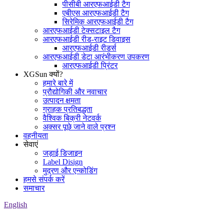
पीसीबी आरएफआईडी टैग
एबीएस आरएफआईडी टैग
सिरेमिक आरएफआईडी टैग
आरएफआईडी टेक्सटाइल टैग
आरएफआईडी रीड-राइट डिवाइस
आरएफआईडी रीडर्स
आरएफआईडी डेटा आरंभीकरण उपकरण
आरएफआईडी प्रिंटर
XGSun क्यों?
हमारे बारे में
प्रौद्योगिकी और नवाचार
उत्पादन क्षमता
ग्राहक प्रतिबद्धता
वैश्विक बिक्री नेटवर्क
अक्सर पूछे जाने वाले प्रश्न
वहनीयता
सेवाएं
जड़ाई डिजाइन
Label Disign
मुद्रण और एन्कोडिंग
हमसे संपर्क करें
समाचार
English