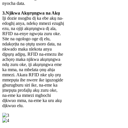
nyocha data.
3.Njikwa Akụrụngwa na Akụ
Iji dozie nsogbu dị ka ebe akụ na-
edoghị anya, ndekọ mmezi ezughị
ezu, na ojiji akụrụngwa dị ala,
RFID na-enye ngwọta zuru oke.
Site na ogologo oge dị elu,
ndakọrịta na ọtụtụ usoro data, na
nkwado maka nlekota anya
dịpụrụ adịpụ, RFID na-emezu ihe
achọrọ maka njikwa akụrụngwa
ndụ zuru oke, iji akụrụngwa eme
ka mma, na mbelata ọnụ ahịa
mmezi. Akara RFID nke ụlọ ọrụ
mmepụta ihe nwere ike iguzogide
gburugburu siri ike, na-eme ka
ịmepụta profaịlụ akụ zuru oke,
na-eme ka mmezi mgbochi
dịkwuo mma, na-eme ka uru akụ
dịkwuo elu.