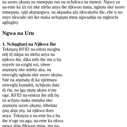
na usoro ọkọnọ na mmepụta ruo na nchekwa na mmezi. Ngwa ya
na-eme ka izi ezi nke nleba anya ihe dịkwuo mma, nghọta nke usoro
mmepụta, ojiji akụrụngwa, na akpaaka ụlọ nkwakọba ihe, ebe ọ na-
enye nkwado siri ike maka nchọpụta mma ngwaahịa na mgbochi
aghụghọ.
Ngwa na Uru
1. Nchọgharị na Njikwa Ihe
Teknụzụ RFID na-edozi nsogbu
ndị dị mkpa na nleba anya na
njikwa ihe, dịka mfu ihe ma ọ bụ
nnyefe na-ezighi ezi, obere
arụmọrụ nke ndekọ aka, na
enweghị nghọta nke usoro ọkọnọ.
Site na atụmatụ dị ka njirimara
enweghị kọntaktị, nchịkọta data
dị elu, na ịgụ ọtụtụ akara n'otu
oge, RFID na-emezu ihe ndị bụ
isi achọrọ maka mmụba nke
arụmọrụ usoro ọkọnọ, mbelata
ọnụ ahịa ọrụ, na njikwa doro
anya. Teknụzụ a na-eme ka a hụ
ihe n'oge na-aga, na-eme ka ọkwa
ngwa ahịa dịkwuo mma, ma na-