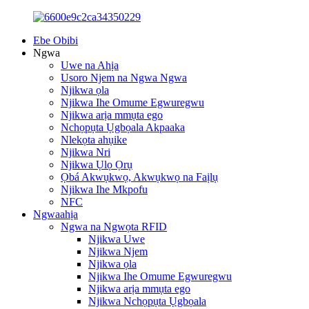
Ebe Obibi
Ngwa
Uwe na Ahịa
Usoro Njem na Ngwa Ngwa
Njikwa ọla
Njikwa Ihe Omume Egwuregwu
Njikwa arịa mmụta ego
Nchọpụta Ụgbọala Akpaaka
Nlekọta ahụike
Njikwa Nri
Njikwa Ụlọ Ọrụ
Ọbá Akwụkwọ, Akwụkwọ na Faịlụ
Njikwa Ihe Mkpofu
NFC
Ngwaahịa
Ngwa na Ngwọta RFID
Njikwa Uwe
Njikwa Njem
Njikwa ọla
Njikwa Ihe Omume Egwuregwu
Njikwa arịa mmụta ego
Njikwa Nchọpụta Ụgbọala