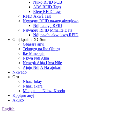
Njikọ RFID PCB
ABS RFID Tags
Efere RFID Tags
RFID Ákwà Tag
Ngwaọrụ RFID na-agụ akwụkwọ
Ndị na-agụ RFID
Ngwaọrụ RFID Mmalite Data
Ndị na-ebi akwụkwọ RFID
Gịnị kpatara XGSun
Gbasara anyị
Teknụzụ na Ihe Ọhụrụ
Ike Mmepụta
Nkwa Ndị Ahịa
Netwọk Ahịa Ụwa Nile
Ajụjụ Ndị A Na-ajụkarị
Nkwado
Ọrụ
Nhazi Inlay
Nhazi akara
Mbipụta na Ndozi Koodu
Kpọtụrụ anyị
Akụkọ
English