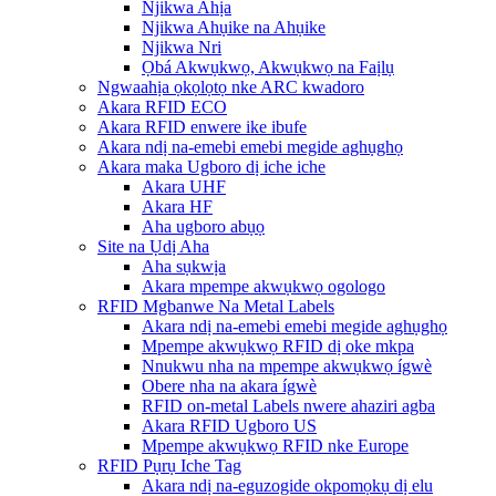
Njikwa Ahịa
Njikwa Ahụike na Ahụike
Njikwa Nri
Ọbá Akwụkwọ, Akwụkwọ na Faịlụ
Ngwaahịa ọkọlọtọ nke ARC kwadoro
Akara RFID ECO
Akara RFID enwere ike ibufe
Akara ndị na-emebi emebi megide aghụghọ
Akara maka Ugboro dị iche iche
Akara UHF
Akara HF
Aha ugboro abụọ
Site na Ụdị Aha
Aha sụkwịa
Akara mpempe akwụkwọ ogologo
RFID Mgbanwe Na Metal Labels
Akara ndị na-emebi emebi megide aghụghọ
Mpempe akwụkwọ RFID dị oke mkpa
Nnukwu nha na mpempe akwụkwọ ígwè
Obere nha na akara ígwè
RFID on-metal Labels nwere ahaziri agba
Akara RFID Ugboro US
Mpempe akwụkwọ RFID nke Europe
RFID Pụrụ Iche Tag
Akara ndị na-eguzogide okpomọkụ dị elu