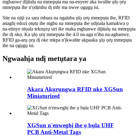
mgbanwe dijitalụ na mmepụta ma na-enyere aka iwulite ụlọ ọrụ
mmepụta ihe n'ọdịnihu dị mfe ma nwee ọgụgụ isi.
Site na ojiji ya sara mbara na ngalaba ụlọ ọrụ mmepụta ihe, RFID
anaghị edozi ọtụtụ ihe mgbu na mmepụta ihe ọdịnala kamakwa ọ
na-etinye ntọala teknụzụ siri ike maka mgbanwe dijitalụ na mmepụta
ihe dị nkọ. Ka ụlọ ọrụ mmepụta ihe 4.0 na-aga n'ihu na-agbanwe,
RFID ga-arụ ọrụ dị oke mkpa n'ịkwalite akpaaka ụlọ ọrụ mmepụta
ihe na ọgụgụ isi.
Ngwaahịa ndị metụtara ya
Akara Akụrụngwa RFID nke XGSun
Miniaturized
XGSun n'enweghị ihe ọ bụla UHF
PCB Anti-Metal Tags