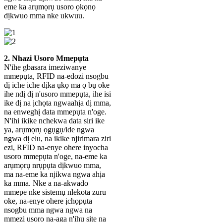
eme ka arụmọrụ usoro ọkọnọ
dịkwuo mma nke ukwuu.
2. Nhazi Usoro Mmepụta
N'ihe gbasara imeziwanye
mmepụta, RFID na-edozi nsogbu
dị iche iche dịka ụkọ ma ọ bụ oke
ihe ndị dị n'usoro mmepụta, ihe isi
ike dị na ịchọta ngwaahịa dị mma,
na enweghị data mmepụta n'oge.
N'ihi ikike nchekwa data siri ike
ya, arụmọrụ ọgụgụ/ide ngwa
ngwa dị elu, na ikike njirimara ziri
ezi, RFID na-enye ohere inyocha
usoro mmepụta n'oge, na-eme ka
arụmọrụ nrụpụta dịkwuo mma,
ma na-eme ka njikwa ngwa ahịa
ka mma. Nke a na-akwado
mmepe nke sistemụ nlekota zuru
oke, na-enye ohere ịchọpụta
nsogbu mma ngwa ngwa na
mmezi usoro na-aga n'ihu site na