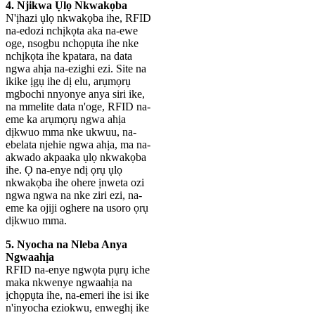
4. Njikwa Ụlọ Nkwakọba
N'ịhazi ụlọ nkwakọba ihe, RFID
na-edozi nchịkọta aka na-ewe
oge, nsogbu nchọpụta ihe nke
nchịkọta ihe kpatara, na data
ngwa ahịa na-ezighi ezi. Site na
ikike ịgụ ihe dị elu, arụmọrụ
mgbochi nnyonye anya siri ike,
na mmelite data n'oge, RFID na-
eme ka arụmọrụ ngwa ahịa
dịkwuo mma nke ukwuu, na-
ebelata njehie ngwa ahịa, ma na-
akwado akpaaka ụlọ nkwakọba
ihe. Ọ na-enye ndị ọrụ ụlọ
nkwakọba ihe ohere ịnweta ozi
ngwa ngwa na nke ziri ezi, na-
eme ka ojiji oghere na usoro ọrụ
dịkwuo mma.
5. Nyocha na Nleba Anya
Ngwaahịa
RFID na-enye ngwọta pụrụ iche
maka nkwenye ngwaahịa na
ịchọpụta ihe, na-emeri ihe isi ike
n'inyocha eziokwu, enweghị ike