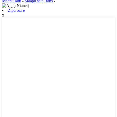
Maapụ saịtị
-
Maapụ saịtịTrans
-
Zipu ozi-e
x