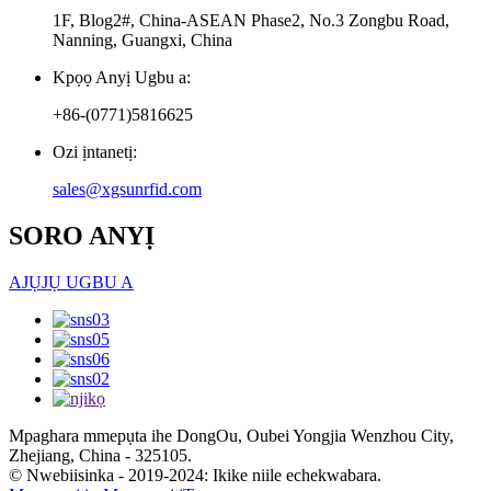
1F, Blog2#, China-ASEAN Phase2, No.3 Zongbu Road,
Nanning, Guangxi, China
Kpọọ Anyị Ugbu a:
+86-(0771)5816625
Ozi ịntanetị:
sales@xgsunrfid.com
SORO ANYỊ
AJỤJỤ UGBU A
Mpaghara mmepụta ihe DongOu, Oubei Yongjia Wenzhou City,
Zhejiang, China - 325105.
© Nwebiisinka - 2019-2024: Ikike niile echekwabara.