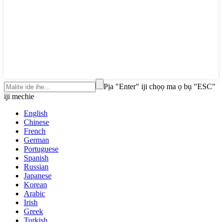
Pịa "Enter" iji chọọ ma ọ bụ "ESC"
iji mechie
English
Chinese
French
German
Portuguese
Spanish
Russian
Japanese
Korean
Arabic
Irish
Greek
Turkish