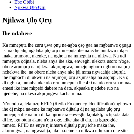
Ebe Obibi
Njikwa Ụlọ Ọrụ
Njikwa Ụlọ Ọrụ
Ihe ndabere
Ka mmepụta ihe zuru ụwa ọnụ na-agba ọsọ gaa na mgbanwe ọgụgụ
isi na dijitalụ, ngalaba ụlọ ọrụ mmepụta ihe na-eche nnukwu mkpa
maka arụmọrụ, nkenke, na nghọta na mmepụta na njikwa. Na ụdị
mmepụta ọdịnala, nleba anya ihe aka, enweghị nlekota usoro n'oge,
obere arụmọrụ na njikwa akụrụngwa, mmejọ ugboro ugboro na ọrụ
nchekwa ihe, na obere nleba anya nke ịdị mma ngwaahịa abụrụla
ihe mgbochi dị ukwuu na arụmọrụ ọrụ azụmaahịa na asọmpi. Ka ọ
dị ugbu a, mmụba nke ụlọ ọrụ mmepụta ihe 4.0 na ụlọ ọrụ smart na-
emesi ike ime mkpebi dabere na data, akpaaka njedebe ruo na
njedebe, na nkesa akụrụngwa kacha mma.
N'ọnọdụ a, teknụzụ RFID (Redio Frequency Identification) aghọwo
ihe dị mkpa na-eme ka mgbanwe dijitalụ dị na ngalaba ụlọ ọrụ
mmepụta ihe na uru dị ka njirimara enweghị kọntaktị, nchịkọta data
dị irè, ịgụ ọtụtụ akara n'otu oge, ịdịte aka dị elu, na iguzogide
mmetọ. RFID na-enye njirimara dijitalụ pụrụ iche maka ihe,
akụrụngwa, na ngwaahịa, nke na-eme ka njikwa ndụ zuru oke site