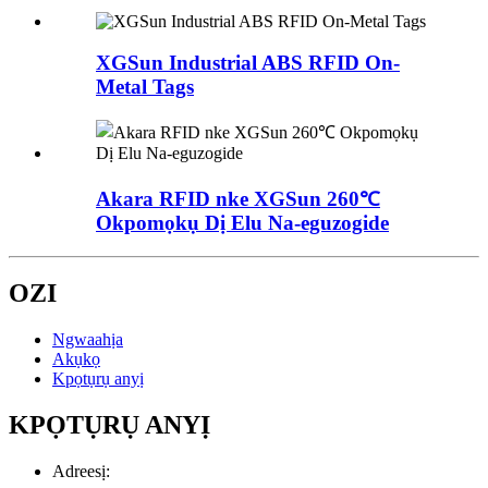
XGSun Industrial ABS RFID On-
Metal Tags
Akara RFID nke XGSun 260℃
Okpomọkụ Dị Elu Na-eguzogide
OZI
Ngwaahịa
Akụkọ
Kpọtụrụ anyị
KPỌTỤRỤ ANYỊ
Adreesị: