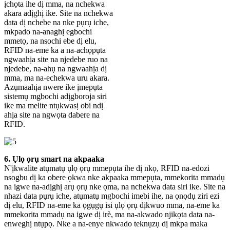
ịchọta ihe dị mma, na nchekwa
akara adịghị ike. Site na nchekwa
data dị nchebe na nke pụrụ iche,
mkpado na-anaghị egbochi
mmetọ, na nsochi ebe dị elu,
RFID na-eme ka a na-achọpụta
ngwaahịa site na njedebe ruo na
njedebe, na-ahụ na ngwaahịa dị
mma, ma na-echekwa uru akara.
Azụmaahịa nwere ike ịmepụta
sistemụ mgbochi adịgboroja siri
ike ma melite ntụkwasị obi ndị
ahịa site na ngwọta dabere na
RFID.
6. Ụlọ ọrụ smart na akpaaka
N'ịkwalite atụmatụ ụlọ ọrụ mmepụta ihe dị nkọ, RFID na-edozi
nsogbu dị ka obere ọkwa nke akpaaka mmepụta, mmekorita mmadụ
na igwe na-adịghị arụ ọrụ nke ọma, na nchekwa data siri ike. Site na
nhazi data pụrụ iche, atụmatụ mgbochi imebi ihe, na ọnọdụ ziri ezi
dị elu, RFID na-eme ka ọgụgụ isi ụlọ ọrụ dịkwuo mma, na-eme ka
mmekorita mmadụ na igwe dị irè, ma na-akwado njikọta data na-
enweghị ntụpọ. Nke a na-enye nkwado teknụzụ dị mkpa maka