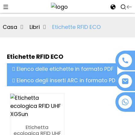
al
Casa
Libri
Etichette RFID ECO
se
e
Etichette RFID ECO
Elenco delle etichette in formato PDF
an
Elenco degli inserti ARC in formato PDF
+86 18076372139
n
Etichetta
ecologica RFID UHF