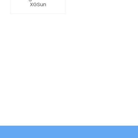
XGSun
ian
am