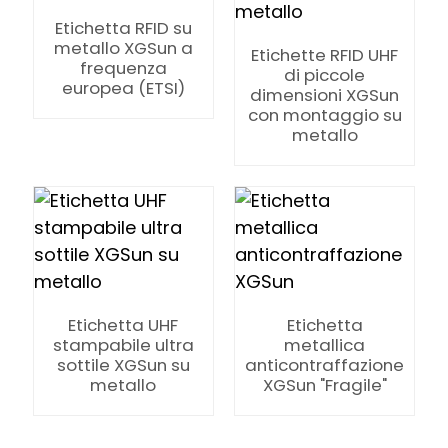
Etichetta RFID su
metallo XGSun a
Etichette RFID UHF
frequenza
di piccole
europea (ETSI)
dimensioni XGSun
con montaggio su
metallo
Etichetta UHF
Etichetta
stampabile ultra
metallica
sottile XGSun su
anticontraffazione
metallo
XGSun "Fragile"
ian
am