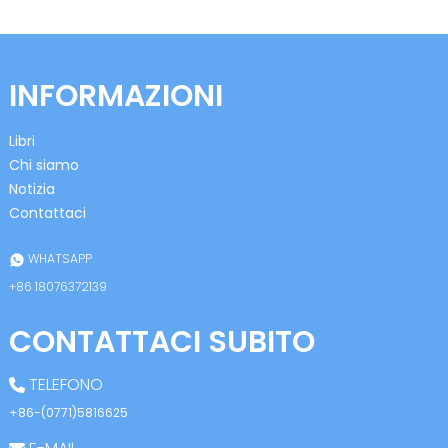
INFORMAZIONI
Libri
Chi siamo
n
Notizia
Contattaci
WHATSAPP
se
+86 18076372139
CONTATTACI SUBITO
ese
TELEFONO
+86-(0771)5816625