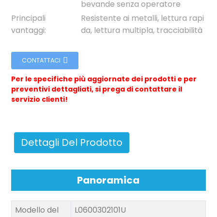
bevande senza operatore
Principali
Resistente ai metalli, lettura rapi
vantaggi:
da, lettura multipla, tracciabilità
CONTATTACI
Per le specifiche più aggiornate dei prodotti e per
n
preventivi dettagliati, si prega di contattare il
servizio clienti!
se
Dettagli Del Prodotto
Panoramica
ese
Modello del
L0600302101U