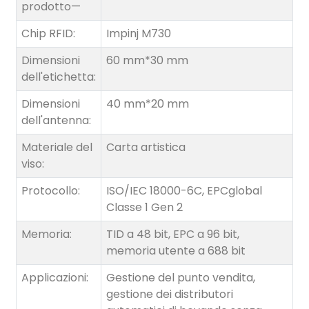
anda
prodotto—
Chip RFID:
Impinj M730
Dimensioni
60 mm*30 mm
dell'etichetta:
Dimensioni
40 mm*20 mm
dell'antenna:
Materiale del
Carta artistica
viso:
Protocollo:
ISO/IEC 18000-6C, EPCglobal
Classe 1 Gen 2
Memoria:
TID a 48 bit, EPC a 96 bit,
memoria utente a 688 bit
Applicazioni:
Gestione del punto vendita,
gestione dei distributori