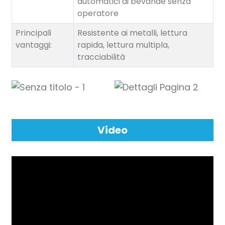
automatici di bevande senza
operatore
Principali
Resistente ai metalli, lettura
vantaggi:
rapida, lettura multipla,
tracciabilità
Video