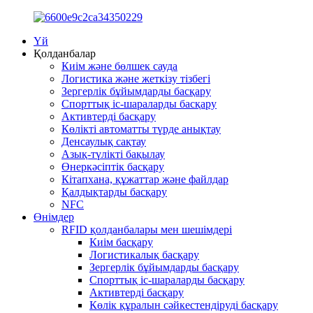
Үй
Қолданбалар
Киім және бөлшек сауда
Логистика және жеткізу тізбегі
Зергерлік бұйымдарды басқару
Спорттық іс-шараларды басқару
Активтерді басқару
Көлікті автоматты түрде анықтау
Денсаулық сақтау
Азық-түлікті бақылау
Өнеркәсіптік басқару
Кітапхана, құжаттар және файлдар
Қалдықтарды басқару
NFC
Өнімдер
RFID қолданбалары мен шешімдері
Киім басқару
Логистикалық басқару
Зергерлік бұйымдарды басқару
Спорттық іс-шараларды басқару
Активтерді басқару
Көлік құралын сәйкестендіруді басқару