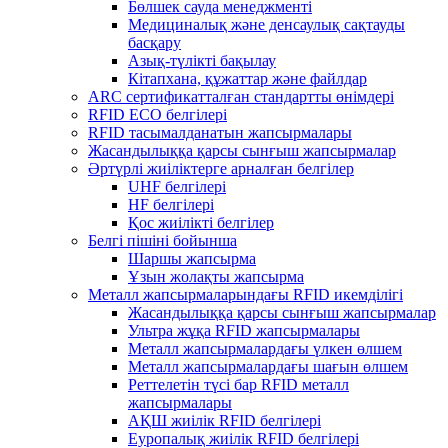
Бөлшек сауда менеджменті
Медициналық және денсаулық сақтауды
басқару
Азық-түлікті бақылау
Кітапхана, құжаттар және файлдар
ARC сертификатталған стандартты өнімдері
RFID ECO белгілері
RFID тасымалданатын жапсырмалары
Жасандылыққа қарсы сынғыш жапсырмалар
Әртүрлі жиіліктерге арналған белгілер
UHF белгілері
HF белгілері
Қос жиілікті белгілер
Белгі пішіні бойынша
Шаршы жапсырма
Ұзын жолақты жапсырма
Металл жапсырмаларындағы RFID икемділігі
Жасандылыққа қарсы сынғыш жапсырмалар
Ультра жұқа RFID жапсырмалары
Металл жапсырмалардағы үлкен өлшем
Металл жапсырмалардағы шағын өлшем
Реттелетін түсі бар RFID металл
жапсырмалары
АҚШ жиілік RFID белгілері
Еуропалық жиілік RFID белгілері