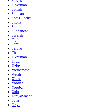
Slovak
Slovenian
Somali
Samoan
Scots Gaelic
Shona
Sindhi
Sundanese
Swahili
Tajik
Tamil
Telugu
Thai
Ukrainian
Urdu
Uzbek
Vietnamese
Welsh
Xhosa
Yiddish
Yoruba
Zulu
Kinyarwanda
Tatar
Oriya