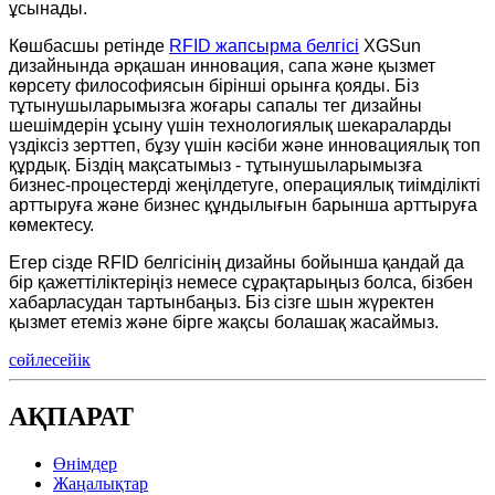
ұсынады.
Көшбасшы ретінде
RFID жапсырма белгісі
XGSun
дизайнында әрқашан инновация, сапа және қызмет
көрсету философиясын бірінші орынға қояды. Біз
тұтынушыларымызға жоғары сапалы тег дизайны
шешімдерін ұсыну үшін технологиялық шекараларды
үздіксіз зерттеп, бұзу үшін кәсіби және инновациялық топ
құрдық. Біздің мақсатымыз - тұтынушыларымызға
бизнес-процестерді жеңілдетуге, операциялық тиімділікті
арттыруға және бизнес құндылығын барынша арттыруға
көмектесу.
Егер сізде RFID белгісінің дизайны бойынша қандай да
бір қажеттіліктеріңіз немесе сұрақтарыңыз болса, бізбен
хабарласудан тартынбаңыз. Біз сізге шын жүректен
қызмет етеміз және бірге жақсы болашақ жасаймыз.
сөйлесейік
АҚПАРАТ
Өнімдер
Жаңалықтар