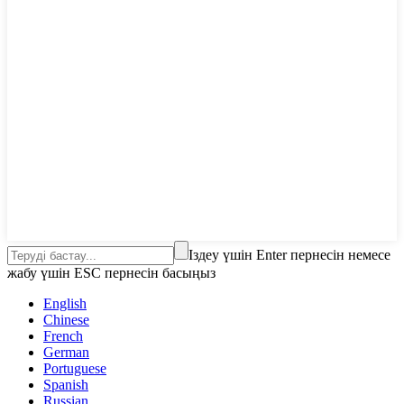
Іздеу үшін Enter пернесін немесе
жабу үшін ESC пернесін басыңыз
English
Chinese
French
German
Portuguese
Spanish
Russian