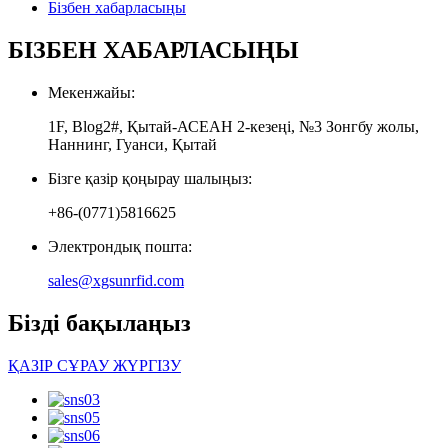
Бізбен хабарласыңы
БІЗБЕН ХАБАРЛАСЫҢЫ
Мекенжайы:
1F, Blog2#, Қытай-АСЕАН 2-кезеңі, №3 Зонгбу жолы,
Наннинг, Гуанси, Қытай
Бізге қазір қоңырау шалыңыз:
+86-(0771)5816625
Электрондық пошта:
sales@xgsunrfid.com
Бізді бақылаңыз
ҚАЗІР СҰРАУ ЖҮРГІЗУ