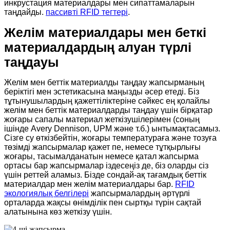
инкрустация материалдары мен сипаттамаларын
таңдайды.
пассивті RFID тегтері
.
Желім материалдары мен беткі
материалдардың алуан түрлі
таңдауы
Желім мен беттік материалды таңдау жапсырманың
беріктігі мен эстетикасына маңызды әсер етеді. Біз
тұтынушылардың қажеттіліктеріне сәйкес ең қолайлы
желім мен беттік материалдарды таңдау үшін бірқатар
жоғары сапалы материал жеткізушілерімен (соның
ішінде Avery Dennison, UPM және т.б.) ынтымақтасамыз.
Сізге су өткізбейтін, жоғары температураға және тозуға
төзімді жапсырмалар қажет пе, немесе тұтқырлығы
жоғары, тасымалданатын немесе қатал жапсырма
ортасы бар жапсырмалар іздесеңіз де, біз оларды сіз
үшін реттей аламыз. Бізде сондай-ақ тағамдық беттік
материалдар мен желім материалдары бар.
RFID
экологиялық белгілері
жапсырмалардың әртүрлі
орталарда жақсы өнімділік пен сыртқы түрін сақтай
алатынына көз жеткізу үшін.