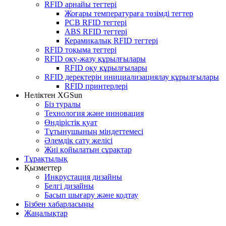
RFID арнайы тегтері
Жоғары температураға төзімді тегтер
PCB RFID тегтері
ABS RFID тегтері
Керамикалық RFID тегтері
RFID тоқыма тегтері
RFID оқу-жазу құрылғылары
RFID оқу құрылғылары
RFID деректерін инициализациялау құрылғылары
RFID принтерлері
Неліктен XGSun
Біз туралы
Технология және инновация
Өндірістік қуат
Тұтынушының міндеттемесі
Әлемдік сату желісі
Жиі қойылатын сұрақтар
Тұрақтылық
Қызметтер
Инкрустация дизайны
Белгі дизайны
Басып шығару және кодтау
Бізбен хабарласыңы
Жаңалықтар