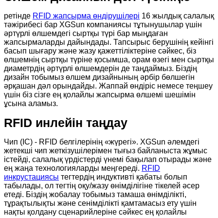
ретінде
RFID жапсырма өндірушілері
16 жылдық салалық
тәжірибесі бар XGSun компаниясы тұтынушылар үшін
әртүрлі өлшемдегі сыртқы түрі бар мыңдаған
жапсырмаларды дайындады. Тапсырыс берушінің кейінгі
басып шығару және жазу қажеттіліктеріне сәйкес, біз
өлшемнің сыртқы түріне қосымша, орам өзегі мен сыртқы
диаметрдің әртүрлі өлшемдерін де таңдаймыз. Біздің
дизайн тобымыз өлшем дизайнының әрбір бөлшегін
әрқашан дәл орындайды. Жаппай өндіріс немесе теңшеу
үшін біз сізге ең қолайлы жапсырма өлшемі шешімін
ұсына аламыз.
RFID инлейін таңдау
Чип (IC) - RFID белгілерінің «жүрегі». XGSun әлемдегі
жетекші чип жеткізушілерімен тығыз байланыста жұмыс
істейді, салалық үрдістерді үнемі бақылап отырады және
ең жаңа технологияларды меңгереді.
RFID
инкрустациясы
тегтердің индуктивті қабаты болып
табылады, ол тегтің оқу/жазу өнімділігіне тікелей әсер
етеді. Біздің жобалау тобымыз тамаша өнімділікті,
тұрақтылықты және сенімділікті қамтамасыз ету үшін
нақты қолдану сценарийлеріне сәйкес ең қолайлы