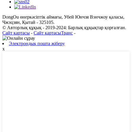
DongOu өнеркәсіптік аймағы, Убей Юнчзя Вэнчжоу қаласы,
Чжэцзян, Қытай - 325105.
© Авторлық құқық - 2019-2024: Барлық құқықтар қорғалған.
Сайт картасы
-
Сайт картасыТранс
-
Электрондық пошта жіберу
x