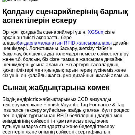
Қолдану сценарийлерінің барлық
аспектілерін ескеру
Әртүрлі қолданба сценарийлері үшін,
XGSun
сізге
әрқашан тиісті ақпаратты бере
алады
бағдарламаланатын RFID жапсырмалары
дизайн
шешімдері. Логистиканы басқару, жеткізу тізбегін
бақылау, бөлшек сауда төлемдері немесе сәйкестендіру
және т.б. болсын, біз сізге тамаша жапсырма дизайны
шешімдерін ұсына аламыз. Біз әртүрлі салалардың
қажеттіліктері мен қиындықтарын терең түсінеміз және
сіз үшін ең қолайлы жапсырма дизайнын жасай аламыз.
Сынақ жабдықтарына көмек
Біздің өндірістік жабдықтарымыз CCD визуалды
тексеруімен және Finnish Voyantic Tag Formance & Tag
Insurance тексеру жүйесімен жабдықталған, бұл процесс
пен өндіріс тұрғысынан RFID белгілерінің дәлдігі мен
өнімділігінің сәйкестігін қамтамасыз етеді және
тұтынушыларға стандартты және беделді тексеру
есептерін және өнімнің сәйкестік сертификатын