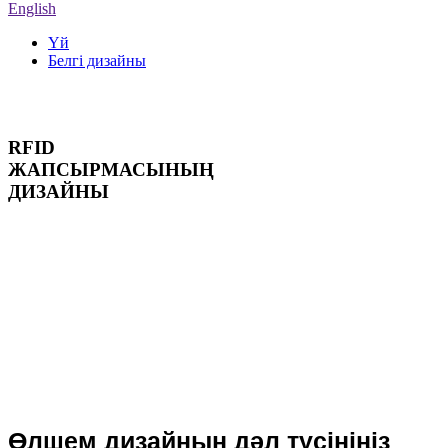
English
Үй
Белгі дизайны
Белгі дизайны
RFID
ЖАПСЫРМАСЫНЫҢ
ДИЗАЙНЫ
Біз барлық
дистрибьюторларға,
шешім жеткізушілеріне
және трейдерлерге
әртүрлі HF және UHF
жапсырмаларын ұсына
аламыз. Бұл сізге қажетті
өнімдерді оңай табуға
мүмкіндік береді!
Өлшем дизайнын дәл түсініңіз