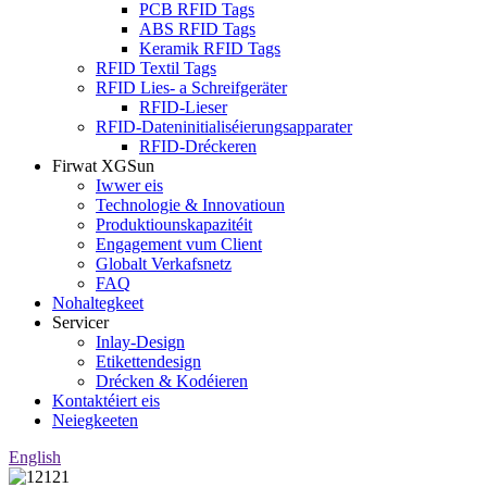
PCB RFID Tags
ABS RFID Tags
Keramik RFID Tags
RFID Textil Tags
RFID Lies- a Schreifgeräter
RFID-Lieser
RFID-Dateninitialiséierungsapparater
RFID-Dréckeren
Firwat XGSun
Iwwer eis
Technologie & Innovatioun
Produktiounskapazitéit
Engagement vum Client
Globalt Verkafsnetz
FAQ
Nohaltegkeet
Servicer
Inlay-Design
Etikettendesign
Drécken & Kodéieren
Kontaktéiert eis
Neiegkeeten
English