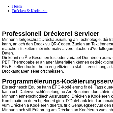
Heem
Drécken & Kodéieren
Drécken & Kodéieren
Professionell Dréckerei Servicer
Mir hunn fortgeschratt Dréckausrüstung an Technologie, déi tr
kann, an och den Drock vu QR-Coden, Zuelen an Text ënners
maachen Etiketten méi informativ a vereinfachen d'Verfollegung
Daten.
Dir kënnt no Äre Besoinen fest oder variabel Donnéeën auswie
PET, Thermopabeier an aner Materialien kënnen gedréckt gin
Eis Etikettendrucker hunn eng effizient a stabil Leeschtung a
Drockaufgaben séier ofschléissen.
Programméierungs-Kodéierungsserv
Eis technesch Equipe kann EPC-Kodéierung fir déi Tags duerch
kann och Datenverschlësselung no Äre Besoinen duerchféier
Mir hunn ënnerschiddlech Ausrüstung, Drécken a Kodéieren k
Kombinatioun duerchgefouert ginn. D'Datebank féiert automat
vum Drécken a Kodéieren duerch, fir d'Genauegkeet vun den I
Mir hunn och vill Erfahrung am Drécken an Kodéieren vum Inh