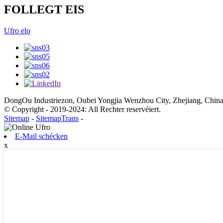
FOLLEGT EIS
Ufro elo
DongOu Industriezon, Oubei Yongjia Wenzhou City, Zhejiang, China
© Copyright - 2019-2024: All Rechter reservéiert.
Sitemap
-
SitemapTrans
-
E-Mail schécken
x