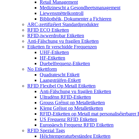
Retail Management
Medizinescht a Gesondheetsmanagement
Liewensmëttelkontroll
Bibliothéik, Dokumenter a Fichieren
ARC-zertifizéiert Standardprodukter
RFID ECO Etiketten
RFID-iwwerdrobar Etiketten
Anti-Fälschung vu fragilen Etiketten
Etiketten fir verschidde Frequenzen
UHF-Etiketten
HF-Etiketten
Duebelfrequenz-Etiketten
No Etikettform
Quadratescht Etikett
Laangsträifen-Etikett
RFID Flexibel Op Metall Etiketten
Anti-Fälschung vu fragilen Etiketten
Ultradënn RFID-Etiketten
Grouss Gréisst op Metalletiketten
Kleng Gréisst op Metalletiketten
RFID-Etiketten op Metall mat personaliséierbarer 
US Frequenz RFID Etiketten
Europäesch Frequenz RFID Etiketten
RFID Spezial Tags
Héichtemperaturbeständeg Etiketten