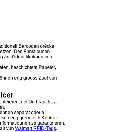
aditionell Barcoden drécke
tëtzen. Dës Funktiounen
 an d'Identifikatioun vun
len, beschichtete Pabeier,
n.
 kënnen eng grouss Zuel vun
icer
féieren, déi Dir braucht, a
en.
ënnen separat oder a
esch eng grëndlech Kontroll
nformatiounen ze garantéieren.
alt vun
Walmart RFID-Tags
.