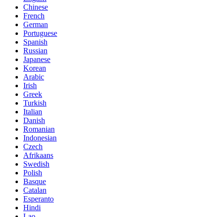
Chinese
French
German
Portuguese
Spanish
Russian
Japanese
Korean
Arabic
Irish
Greek
Turkish
Italian
Danish
Romanian
Indonesian
Czech
Afrikaans
Swedish
Polish
Basque
Catalan
Esperanto
Hindi
Lao