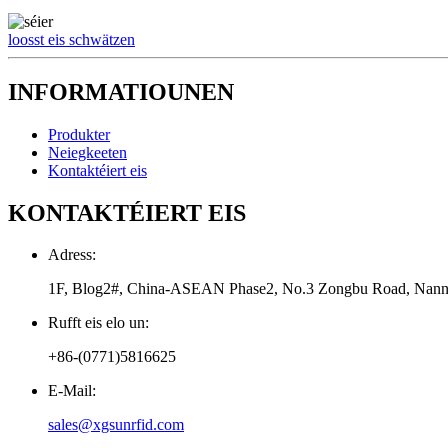
loosst eis schwätzen
INFORMATIOUNEN
Produkter
Neiegkeeten
Kontaktéiert eis
KONTAKTÉIERT EIS
Adress:
1F, Blog2#, China-ASEAN Phase2, No.3 Zongbu Road, Nanni
Rufft eis elo un:
+86-(0771)5816625
E-Mail:
sales@xgsunrfid.com