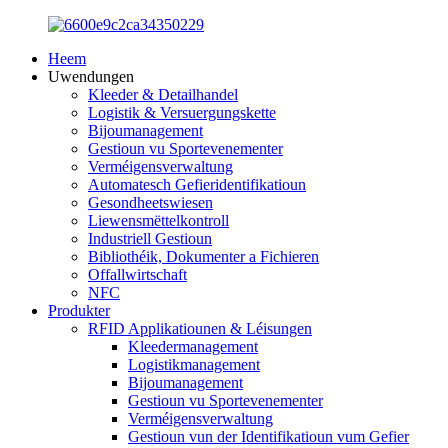
Heem
Uwendungen
Kleeder & Detailhandel
Logistik & Versuergungskette
Bijoumanagement
Gestioun vu Sportevenementer
Verméigensverwaltung
Automatesch Gefieridentifikatioun
Gesondheetswiesen
Liewensmëttelkontroll
Industriell Gestioun
Bibliothéik, Dokumenter a Fichieren
Offallwirtschaft
NFC
Produkter
RFID Applikatiounen & Léisungen
Kleedermanagement
Logistikmanagement
Bijoumanagement
Gestioun vu Sportevenementer
Verméigensverwaltung
Gestioun vun der Identifikatioun vum Gefier