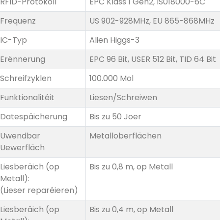
RFID-Protokoll
EPC Klass 1 Gen2, IS018000-6C
Frequenz
US 902-928MHz, EU 865-868MHz
IC-Typ
Alien Higgs-3
Erënnerung
EPC 96 Bit, USER 512 Bit, TID 64 Bit
Schreifzyklen
100.000 Mol
Funktionalitéit
Liesen/Schreiwen
Datespäicherung
Bis zu 50 Joer
Uwendbar
Metalloberflächen
Uewerfläch
Liesberäich (op
Bis zu 0,8 m, op Metall
Metall):
(Lieser reparéieren)
Liesberäich (op
Bis zu 0,4 m, op Metall