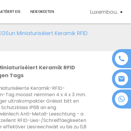
Luxembou..
KTÉIERT EIS
NEIEGKEETEN
XGSun Miniaturiséiert Keramik RFID
iniaturiséiert Keramik RFID
gen Tags
iaturiséierte Keramik-RFID-
n-Tag moosst nëmmen 4 x 4 x 3 mm.
+86 18076372139
ger ultrakompakter Gréisst bitt en
 Schutzklass IP68 an eng
éinlech Anti-Metall-Leeschtung - a
xzellent RFID-Lies-/Schreiffäegkeeten
 effektiver Liesreechwäit vu bis zu 0,8