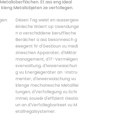
Metalloberflächen. Et ass eng ideal
r kleng Metallobjeten ze verfollegen.
gen:
Dësen Tag weist en aussergew
éinleche Wäert op Uwendunge
n a verschiddene beruffleche
Beräicher a ass besonnesch g
ëeegent fir d'Gestioun vu medi
zineschen Apparater, d'Militär
management, d'IT-Verméigen
sverwaltung, d'Iwwerwaachun
g vu Energiegeräter an -instru
menter, d'Iwwerwaachung vu
klenge mechanesche Metalllei
tungen, d'Verfollegung vu Schi
mmel, souwéi d'effizient Gestio
un an d'Verfollegbarkeet vu M
etallregalsystemer.