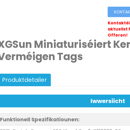
KONTAKT
Kontaktéie
aktuellst 
Offeren!
XGSun Miniaturiséiert Ke
Verméigen Tags
Produktdetailer
Iwwersiicht
Funktionell Spezifikatiounen: