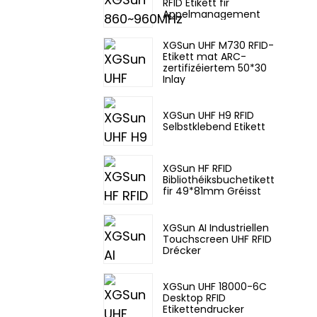
RFID Etikett fir
Appelmanagement
XGSun UHF M730 RFID-
Etikett mat ARC-
zertifizéiertem 50*30
Inlay
XGSun UHF H9 RFID
Selbstklebend Etikett
XGSun HF RFID
Bibliothéiksbuchetikett
fir 49*81mm Gréisst
XGSun AI Industriellen
Touchscreen UHF RFID
Drécker
XGSun UHF 18000-6C
Desktop RFID
Etikettendrucker