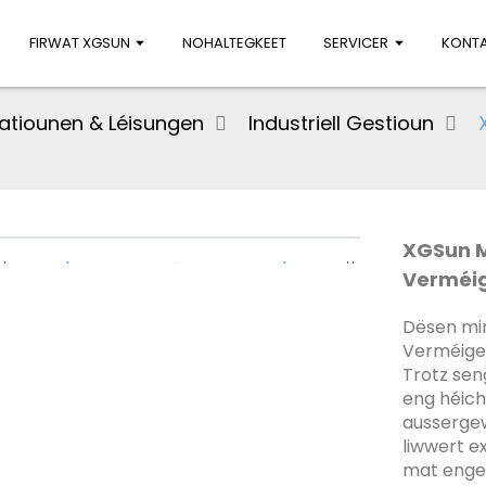
FIRWAT XGSUN
NOHALTEGKEET
SERVICER
KONTA
katiounen & Léisungen
Industriell Gestioun
XGSun M
Verméi
Dësen min
Verméige
Trotz sen
eng héich
aussergew
liwwert e
mat enger