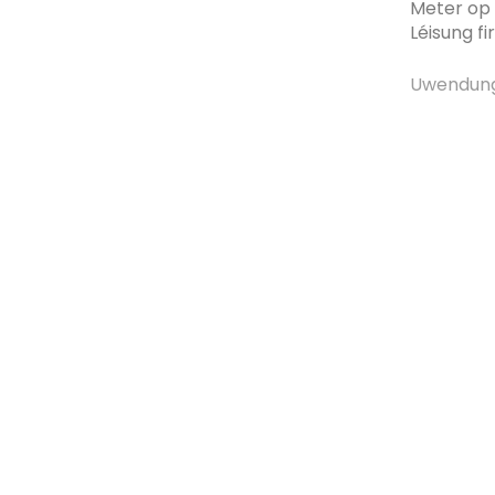
Meter op 
Léisung fi
Uwendun