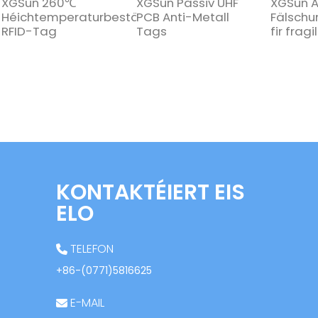
XGSun 260℃
XGSun Passiv UHF
XGSun A
Héichtemperaturbeständeg
PCB Anti-Metall
Fälschu
RFID-Tag
Tags
fir fragi
KONTAKTÉIERT EIS
ELO
TELEFON
+86-(0771)5816625
E-MAIL