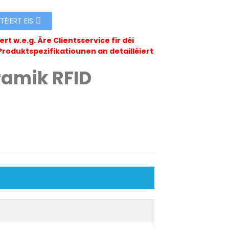
ÉIERT EIS
rt w.e.g. Äre Clientsservice fir déi
Produktspezifikatiounen an detailléiert
ramik RFID