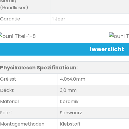
Metall):
(Handlieser)
Garantie
1 Joer
Iwwersiicht
Physikalesch Spezifikatioun:
Gréisst
4,0x4,0mm
Déckt
3,0 mm
Material
Keramik
Faarf
Schwaarz
Montagemethoden
Klebstoff