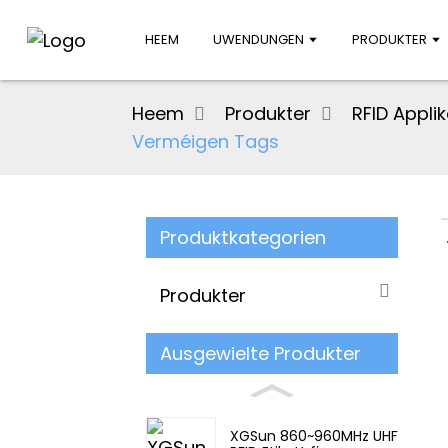
HEEM
UWENDUNGEN
PRODUKTER
Heem
Produkter
RFID Appli
Verméigen Tags
Produktkategorien
Produkter
Ausgewielte Produkter
XGSun 860~960MHz UHF