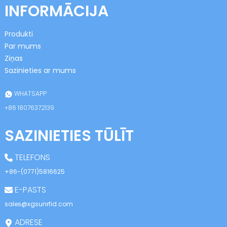
INFORMĀCIJA
Produkti
Par mums
Ziņas
Sazinieties ar mums
n
WHATSAPP
+86 18076372139
SAZINIETIES TŪLĪT
se
TELEFONS
+86-(0771)5816625
E-PASTS
ese
sales@xgsunrfid.com
ADRESE