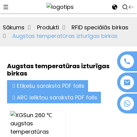
al
Sākums
Produkti
RFID speciālās birkas
se
Augstas temperatūras izturīgas birkas
e
Augstas temperatūras izturīgas
birkas
an
Etiķešu saraksta PDF fails
ARC ieliktņu saraksta PDF fails
+86 18076372139
n