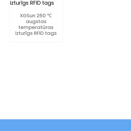
XGSun 260 ℃
augstas
temperatūras
izturīgs RFID tags
ian
am