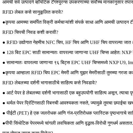
आमची सर्व उत्पादने व्हॉयंटिक टॅगश्युरन्स उपकरणांच्या सर्वोच्च मानकांनुसार त
RFID लेबल कसे सानुकूलित करावे?
●कृपया आमच्या समर्पित विक्री कर्मचाऱ्यांशी संपर्क साधा आणि आमची उत्पादन ट
RFID चिपची निवड कशी करावी?
● RFID उद्योगात नेहमीच NFC चिप, HF चिप आणि UHF चिप वापरल्या जात 
● 128 बिट EPC साठी सामान्यतः वापरल्या जाणाऱ्या UHF चिप्स आहेत: NXP
● सामान्यतः वापरल्या जाणाऱ्या ९६ बिट्स EPC UHF चिप्समध्ये NXP U9, Imp
●कृपया आम्हाला RFID चिप EPC मेमरी आणि युझर मेमरीसाठी तुमच्या गरजा कळवा
RFID लेबलच्या दर्शनी भागासाठीचे साहित्य कसे निवडावे?
● आर्ट पेपर हे लेबलच्या दर्शनी भागासाठी एक बहुउपयोगी साहित्य असून, त्याच
● थर्मल पेपर प्रिंटिंगसाठी रिबनची आवश्यकता नसते, ज्यामुळे तुमचा छपाईचा खर
● पीईटी (PET) हे एक जलरोधक आणि गंज-प्रतिरोधक प्लास्टिक पृष्ठभागाचे साहित्य
●पीपी सिंथेटिक पेपरमध्ये चांगली लवचिकता आणि वृद्धत्व-विरोधी गुणधर्म असता