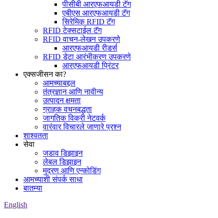
पीसीबी आरएफआयडी टॅग
एबीएस आरएफआयडी टॅग
सिरेमिक RFID टॅग
RFID टेक्सटाईल टॅग
RFID वाचन-लेखन उपकरणे
आरएफआयडी रीडर्स
RFID डेटा आरंभीकरण उपकरणे
आरएफआयडी प्रिंटर
एक्सजीसन का?
आमच्याबद्दल
तंत्रज्ञान आणि नावीन्य
उत्पादन क्षमता
ग्राहक वचनबद्धता
जागतिक विक्री नेटवर्क
वारंवार विचारले जाणारे प्रश्न
शाश्वतता
सेवा
जडाव डिझाइन
लेबल डिझाइन
मुद्रण आणि एन्कोडिंग
आमच्याशी संपर्क साधा
बातम्या
English