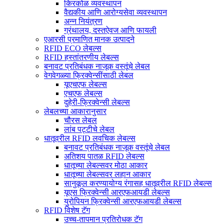
किरकोळ व्यवस्थापन
वैद्यकीय आणि आरोग्यसेवा व्यवस्थापन
अन्न नियंत्रण
ग्रंथालय, दस्तऐवज आणि फायली
एआरसी प्रमाणित मानक उत्पादने
RFID ECO लेबल्स
RFID हस्तांतरणीय लेबल्स
बनावट प्रतिबंधक नाजूक वस्तूंचे लेबल
वेगवेगळ्या फ्रिक्वेन्सींसाठी लेबल
यूएचएफ लेबल्स
एचएफ लेबल्स
दुहेरी-फ्रिक्वेन्सी लेबल्स
लेबलच्या आकारानुसार
चौरस लेबल
लांब पट्टीचे लेबल
धातूवरील RFID लवचिक लेबल्स
बनावट प्रतिबंधक नाजूक वस्तूंचे लेबल
अतिशय पातळ RFID लेबल्स
धातूच्या लेबल्सवर मोठा आकार
धातूच्या लेबल्सवर लहान आकार
सानुकूल करण्यायोग्य रंगासह धातूवरील RFID लेबल्स
यूएस फ्रिक्वेन्सी आरएफआयडी लेबल्स
युरोपियन फ्रिक्वेन्सी आरएफआयडी लेबल्स
RFID विशेष टॅग
उच्च-तापमान प्रतिरोधक टॅग