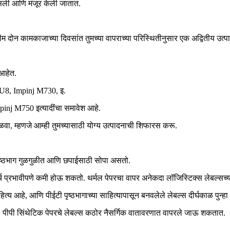
पासली आणि मंजूर केली जातात.
ीम दोन कामकाजाच्या दिवसांत तुमच्या वापराच्या परिस्थितीनुसार एक अद्वितीय उत्
आहेत.
 U8, Impinj M730, इ.
inj M750 इत्यादींचा समावेश आहे.
, म्हणजे आम्ही तुमच्यासाठी योग्य उत्पादनाची शिफारस करू.
ा पृष्ठभाग गुळगुळीत आणि छपाईसाठी सोपा असतो.
्च प्रभावीपणे कमी होऊ शकतो. थर्मल पेपरचा वापर अनेकदा लॉजिस्टिक्स लेबल्सच्या
 आहे, आणि पीईटी पृष्ठभागाच्या साहित्यापासून बनवलेले लेबल्स दीर्घकाळ पुन्हा प
त. पीपी सिंथेटिक पेपरचे लेबल्स कठोर नैसर्गिक वातावरणात वापरले जाऊ शकतात.