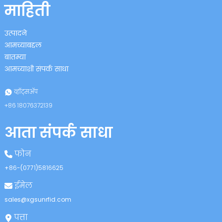
माहिती
उत्पादने
आमच्याबद्दल
बातम्या
आमच्याशी संपर्क साधा
n
व्हॉट्सॲप
+८६ १८०७६३७२१३९
आता संपर्क साधा
se
फोन
+८६-(०७७१)५८१६६२५
ईमेल
ese
sales@xgsunrfid.com
पत्ता