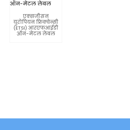
एक्सजीसन
युरोपियन फ्रिक्वेन्सी
(ETSI) आरएफआईडी
ऑन-मेटल लेबल
ian
am