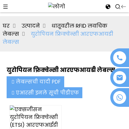
al
घर
उत्पादने
धातूवरील RFID लवचिक
se
लेबल्स
युरोपियन फ्रिक्वेन्सी आरएफआयडी
e
लेबल्स
युरोपियन फ्रिक्वेन्सी आरएफआयडी लेबल्स
an
लेबल्सची यादी PDF
एआरसी इनले सूची पीडीएफ
+८६ १८०७६३७२१३९
n