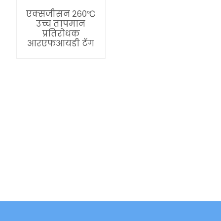
एक्सजीसन २६०℃
उच्च तापमान
प्रतिरोधक
आरएफआयडी टॅग
ian
am