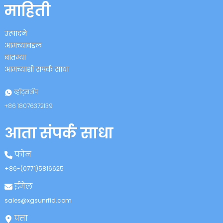
माहिती
उत्पादने
आमच्याबद्दल
बातम्या
आमच्याशी संपर्क साधा
n
व्हॉट्सॲप
+८६ १८०७६३७२१३९
आता संपर्क साधा
se
फोन
+८६-(०७७१)५८१६६२५
ईमेल
ese
sales@xgsunrfid.com
पत्ता