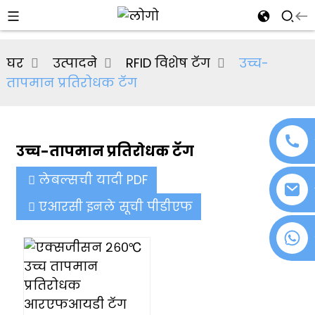
al
घर
उत्पादने
RFID विशेष टॅग
उच्च-
se
तापमान प्रतिरोधक टॅग
e
उच्च-तापमान प्रतिरोधक टॅग
an
लेबल्सची यादी PDF
एआरसी इनले सूची पीडीएफ
+८६ १८०७६३७२१३९
n