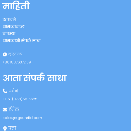
माहिती
उत्पादने
आमच्याबद्दल
बातम्या
आमच्याशी संपर्क साधा
n
व्हॉट्सॲप
+८६ १८०७६३७२१३९
आता संपर्क साधा
se
फोन
+८६-(०७७१)५८१६६२५
ईमेल
ese
sales@xgsunrfid.com
पत्ता