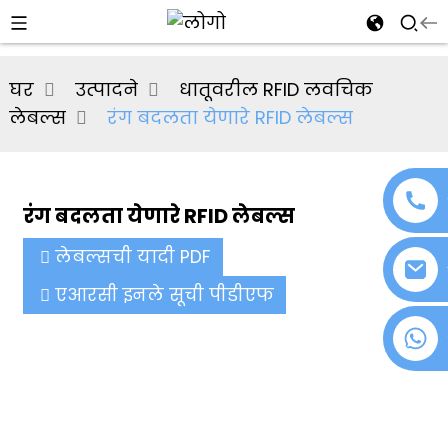
al
घर
उत्पादने
धातूवरील RFID लवचिक
se
लेबल्स
रंग बदलता येणारे RFID लेबल्स
e
रंग बदलता येणारे RFID लेबल्स
an
लेबल्सची यादी PDF
एआरसी इनले सूची पीडीएफ
+८६ १८०७६३७२१३९
n