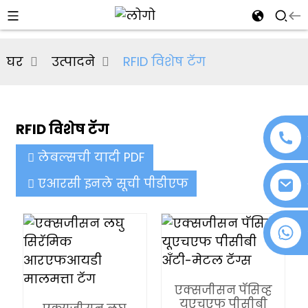
al
घर
उत्पादने
RFID विशेष टॅग
se
e
RFID विशेष टॅग
लेबल्सची यादी PDF
an
एआरसी इनले सूची पीडीएफ
+८६ १८०७६३७२१३९
n
एक्सजीसन पॅसिव्ह
यूएचएफ पीसीबी