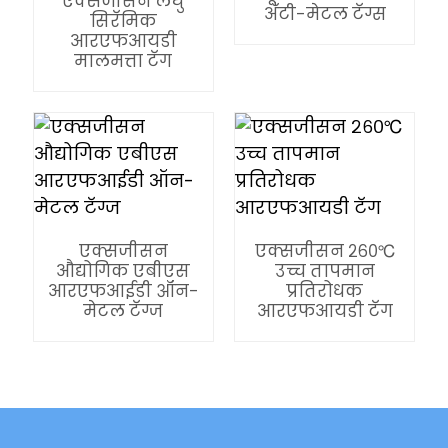
एक्सजीसन लघु
अँटी-मेटल टॅग्स
सिरॅमिक
आरएफआयडी
मालमत्ता टॅग
एक्सजीसन
एक्सजीसन २६०℃
औद्योगिक एबीएस
उच्च तापमान
आरएफआईडी ऑन-
प्रतिरोधक
मेटल टॅग्ज
आरएफआयडी टॅग
ian
am