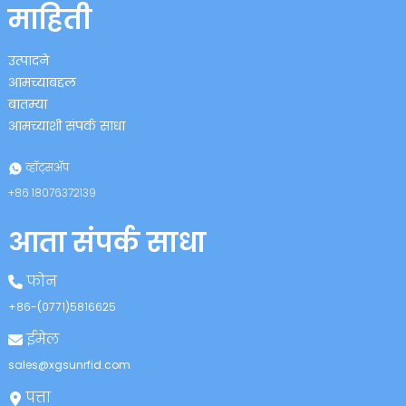
माहिती
उत्पादने
आमच्याबद्दल
बातम्या
आमच्याशी संपर्क साधा
n
व्हॉट्सॲप
+८६ १८०७६३७२१३९
आता संपर्क साधा
se
फोन
+८६-(०७७१)५८१६६२५
ईमेल
ese
sales@xgsunrfid.com
पत्ता