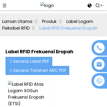
al
Laman Utama
Produk
Label Logam
se
Fleksibel RFID
Label RFID Frekuensi Eropah
e
Label RFID Frekuensi Eropah
an
Senarai Label PDF
Senarai Tatahan ARC PDF
+86 18076372139
n