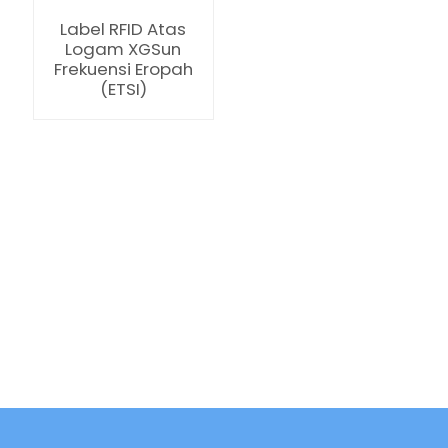
Label RFID Atas
Logam XGSun
Frekuensi Eropah
(ETSI)
ian
am