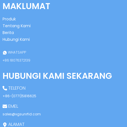
MAKLUMAT
Produk
Tentang Kami
Berita
Hubungi Kami
n
WHATSAPP
+86 18076372139
HUBUNGI KAMI SEKARANG
se
TELEFON
+86-(0771)5816625
EMEL
ese
sales@xgsunrfid.com
ALAMAT