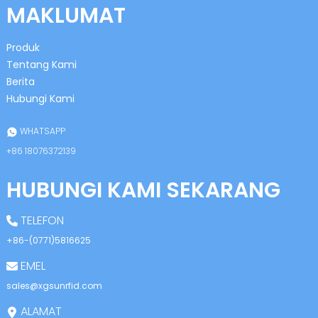
MAKLUMAT
Produk
Tentang Kami
Berita
Hubungi Kami
n
WHATSAPP
+86 18076372139
HUBUNGI KAMI SEKARANG
se
TELEFON
+86-(0771)5816625
EMEL
ese
sales@xgsunrfid.com
ALAMAT