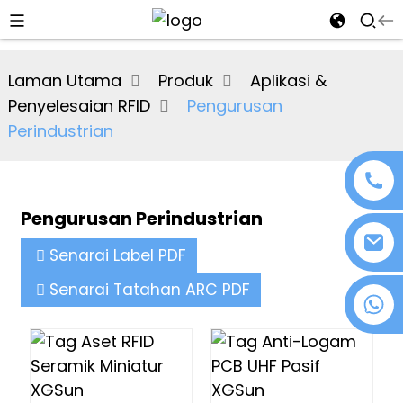
al
Laman Utama
Produk
Aplikasi &
se
Penyelesaian RFID
Pengurusan
e
Perindustrian
Pengurusan Perindustrian
an
Senarai Label PDF
Senarai Tatahan ARC PDF
+86 18076372139
n