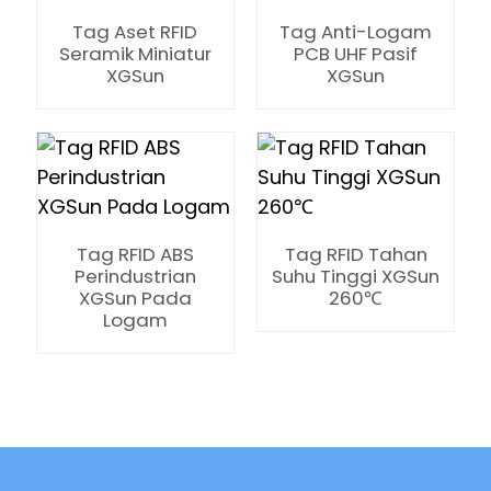
Tag Aset RFID
Tag Anti-Logam
Seramik Miniatur
PCB UHF Pasif
XGSun
XGSun
Tag RFID ABS
Tag RFID Tahan
Perindustrian
Suhu Tinggi XGSun
XGSun Pada
260℃
Logam
ian
am