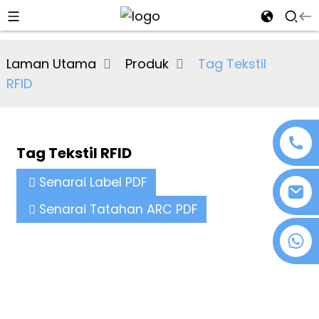
al
Laman Utama
Produk
Tag Tekstil
se
RFID
e
Tag Tekstil RFID
an
Senarai Label PDF
Senarai Tatahan ARC PDF
+86 18076372139
n