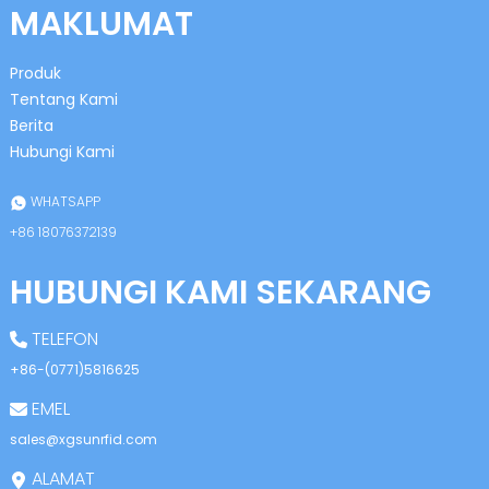
MAKLUMAT
Produk
Tentang Kami
Berita
Hubungi Kami
n
WHATSAPP
+86 18076372139
HUBUNGI KAMI SEKARANG
se
TELEFON
+86-(0771)5816625
EMEL
ese
sales@xgsunrfid.com
ALAMAT