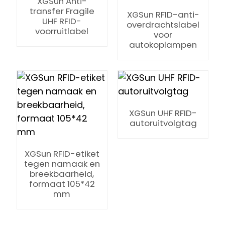
XGSun Anti-
transfer Fragile
XGSun RFID-anti-
UHF RFID-
overdrachtslabel
voorruitlabel
voor
autokoplampen
nt
XGSun UHF RFID-
autoruitvolgtag
XGSun RFID-etiket
tegen namaak en
breekbaarheid,
formaat 105*42
mm
ian
am