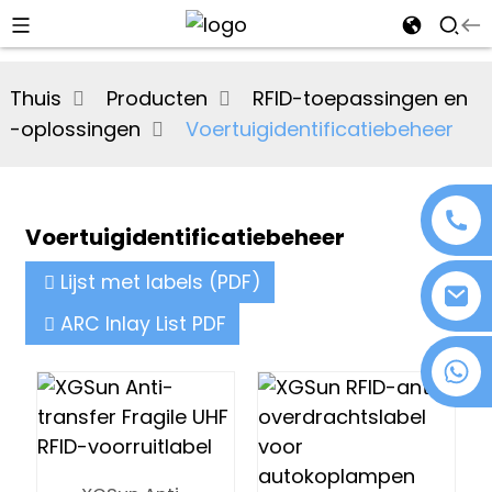
al
Thuis
Producten
RFID-toepassingen en
se
-oplossingen
Voertuigidentificatiebeheer
e
Voertuigidentificatiebeheer
an
Lijst met labels (PDF)
ARC Inlay List PDF
+86 18076372139
n