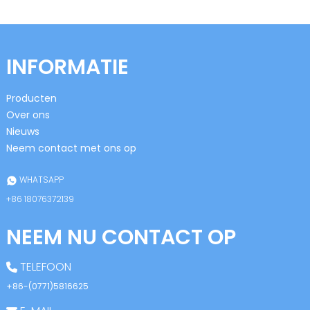
INFORMATIE
Producten
Over ons
n
Nieuws
Neem contact met ons op
WHATSAPP
se
+86 18076372139
NEEM NU CONTACT OP
ese
TELEFOON
+86-(0771)5816625