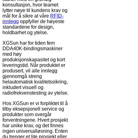
konsultasjon, hvor teamet
lytter nøye til kundens krav og
mål for å sikre at våre
RFID-
innlegg
oppfyller de høyeste
standardene for design,
holdbarhet og ytelse.
XGSun har for tiden fem
DDA40K-bindingsmaskiner
med høy
produksjonskapasitet og kort
leveringstid. Når produktet er
produsert, vil alle innlegg
gjennomgå streng
helautomatisk kvalitetssikring,
inkludert visuell og
radiofrekvenstesting av ytelse.
Hos XGSun er vi forpliktet til å
tilby eksepsjonell service og
produkter som overgår
forventningene. Hvert prosjekt
har unike krav, og det finnes
ingen universalløsning. Enten
du trenger et lite prosjekt eller