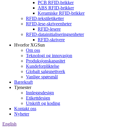
PCB RFID-brikker
ABS RFID-brikker
Keramiske RFID-brikker
RFID-tekstiletiketter
RFID-lese-skriveenheter
RFID-lesere
RFID-datainitialiseringsenheter
RFID-skrivere
Hvorfor XGSun
Om oss
Teknologi og innovasjon
Produksjonskapasitet
Kundeforpliktelse
Globalt salgsnettverk
Vanlige spørsmål
Bærekraft
Tjenester
Innleggsdesign
Etikettdesign
Utskrift og koding
Kontakt oss
Nyheter
English