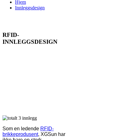
Hjem
Innleggsdesign
Innleggsdesign
RFID-
INNLEGGSDESIGN
Vi kan tilby et bredt
utvalg av HF/UHF tørr-
eller våtinnlegg til alle
leverandører av RFID-
kort,
løsningsleverandører
og produsenter av
RFID-brikker. Du kan
enkelt få det du ønsker!
Som en ledende
RFID-
brikkeprodusent
, XGSun har
ikke bare en sterk