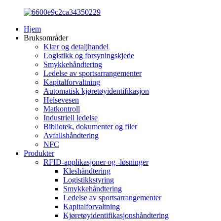
Hjem
Bruksområder
Klær og detaljhandel
Logistikk og forsyningskjede
Smykkehåndtering
Ledelse av sportsarrangementer
Kapitalforvaltning
Automatisk kjøretøyidentifikasjon
Helsevesen
Matkontroll
Industriell ledelse
Bibliotek, dokumenter og filer
Avfallshåndtering
NFC
Produkter
RFID-applikasjoner og -løsninger
Kleshåndtering
Logistikkstyring
Smykkehåndtering
Ledelse av sportsarrangementer
Kapitalforvaltning
Kjøretøyidentifikasjonshåndtering