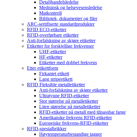
Detaljhandelsledelse
Medisinsk og helsevesensledelse
Matkontroll
Bibliotek, dokumenter og filer
ARC-sertifiserte standardprodukter
RFID ECO-etiketter
RFID-overførbare etiketter
Anti-forfalskning av skjøre etiketter
Etiketter for forskjellige frekvenser
UHF-etiketter
HF-etiketter
Etiketter med dobbel frekvens
Etter etikettform
Firkantet etikett
Lang stripeetikett
RFID Fleksible metalletiketter
Anti-forfalskning av skjøre etiketter
Ultratynne RFID-etiketter
Stor størrelse på metalletiketter
Liten størrelse på metalletiketter
RFID-etiketter på metall med tilpassbar farge
Amerikanske frekvens RFID-etiketter
Europeiske frekvens-RFID-etiketter
RFID-spesialbrikker
Høytemperaturbestandige tagger