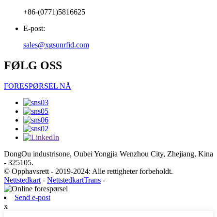
+86-(0771)5816625
E-post:
sales@xgsunrfid.com
FØLG OSS
FORESPØRSEL NÅ
DongOu industrisone, Oubei Yongjia Wenzhou City, Zhejiang, Kina
- 325105.
© Opphavsrett - 2019-2024: Alle rettigheter forbeholdt.
Nettstedkart
-
NettstedkartTrans
-
Send e-post
x