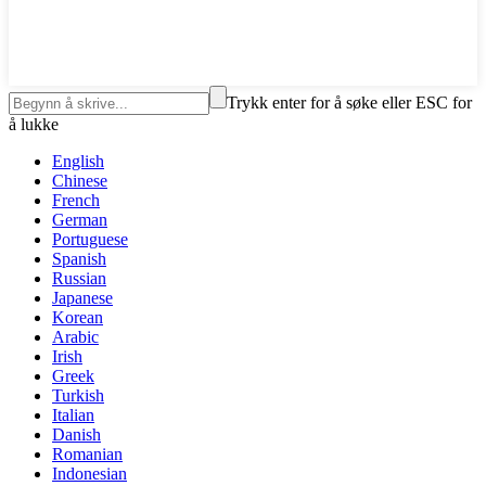
Trykk enter for å søke eller ESC for
å lukke
English
Chinese
French
German
Portuguese
Spanish
Russian
Japanese
Korean
Arabic
Irish
Greek
Turkish
Italian
Danish
Romanian
Indonesian