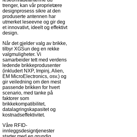
trenger, kan vår proprietære
designprosess sikre at den
produserte antennen har
utmerket leseevne og gir deg
et innovativt, ideelt og effektivt
design.
Når det gjelder valg av brikke,
tilbyr XGSun deg en rekke
valgmuligheter. Vi
samarbeider tett med verdens
ledende brikkeprodusenter
(inkludert NXP, Impinj, Alien,
EM MicroElectronics, osv.) og
gir veiledning om den mest
passende brikken for hvert
scenario, med tanke på
faktorer som
brikkekompatibilitet,
datalagringskapasitet og
kostnadseffektivitet.
Våre RFID-
innleggsdesigntjenester
starter med en grundig