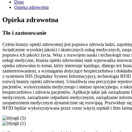
Dom
Opieka zdrowotna
Opieka zdrowotna
Tło i zastosowanie
Celem branży opieki zdrowotnej jest poprawa zdrowia ludzi, zapobieg
świadczenie wysokiej jakości i skutecznych usług medycznych, zaspo
poprawa ich jakości życia. Wraz z rozwojem nauki i technologii or
usługi medyczne, branża opieki zdrowotnej stale wprowadza innowacj
opieka zdrowotna to temat, który interesuje każdego, dlatego też bran
zainteresowaniem, a wymagania dotyczące bezpieczeństwa i dokładn
z systemem HIS (Szpitalny System Informacyjny), technologia RFID 
rozwój branży opieki zdrowotnej. Umożliwia ona precyzyjne rejestr
pacjentów, wykorzystania medycznego i statusu operacyjnego, a takż
bezpieczeństwa i zdrowia pacjentów. Aplikacje takie jak zarządzanie
medycznym, zarządzanie odpadami medycznymi, zarządzanie informac
zaopatrzeniem medycznym dynamicznie się rozwijają. Przewiduje się,
RFID będzie wykorzystywana przez coraz więcej szpitali i firm farm