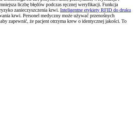
mniejsza liczbę błędów podczas ręcznej weryfikacji. Funkcja
 ryzyko zanieczyszczenia krwi.
Inteligentne etykiety RFID do druku
ywania krwi. Personel medyczny może używać przenośnych
by zapewnić, że pacjent otrzyma krew o identycznej jakości. To