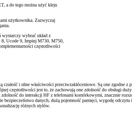
ET, a do tego można użyć kleju
niami użytkownika. Zazwyczaj
ania.
ń wystarczy wybrać układ z
e 8, Ucode 9, Impinj M730, M750,
komplementarności częstotliwości
czułość i silne właściwości przeciwzakłóceniowe. Są one zgodne z
j częstotliwości jest to, że zachowują one zdolność do obsługi duż
zdolność do interakcji HF z telefonami komórkowymi, znacznie rozszer
kie bezpieczeństwo danych, dużą pojemność pamięci, wygodę odczytu
onalizację różnych stylów.