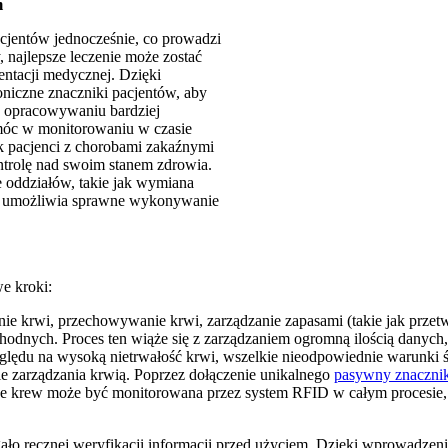
m
acjentów jednocześnie, co prowadzi
najlepsze leczenie może zostać
ntacji medycznej. Dzięki
niczne znaczniki pacjentów, aby
w opracowywaniu bardziej
móc w monitorowaniu w czasie
k pacjenci z chorobami zakaźnymi
ntrolę nad swoim stanem zdrowia.
 oddziałów, takie jak wymiana
ID umożliwia sprawne wykonywanie
e kroki:
nie krwi, przechowywanie krwi, zarządzanie zapasami (takie jak przetw
odnych. Proces ten wiąże się z zarządzaniem ogromną ilością danych, 
zględu na wysoką nietrwałość krwi, wszelkie nieodpowiednie warunki 
e zarządzania krwią. Poprzez dołączenie unikalnego
pasywny znaczni
o, że krew może być monitorowana przez system RFID w całym procesie
ło ręcznej weryfikacji informacji przed użyciem. Dzięki wprowadzeniu