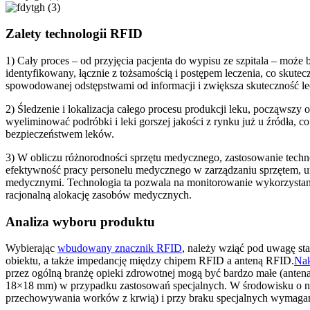
Zalety technologii RFID
1) Cały proces – od przyjęcia pacjenta do wypisu ze szpitala – może
identyfikowany, łącznie z tożsamością i postępem leczenia, co skutec
spowodowanej odstępstwami od informacji i zwiększa skuteczność le
2) Śledzenie i lokalizacja całego procesu produkcji leku, począwsz
wyeliminować podróbki i leki gorszej jakości z rynku już u źródła, co
bezpieczeństwem leków.
3) W obliczu różnorodności sprzętu medycznego, zastosowanie tech
efektywność pracy personelu medycznego w zarządzaniu sprzętem, ur
medycznymi. Technologia ta pozwala na monitorowanie wykorzystani
racjonalną alokację zasobów medycznych.
Analiza wyboru produktu
Wybierając
wbudowany znacznik RFID
, należy wziąć pod uwagę sta
obiektu, a także impedancję między chipem RFID a anteną RFID.
Nak
przez ogólną branżę opieki zdrowotnej mogą być bardzo małe (ante
18×18 mm) w przypadku zastosowań specjalnych. W środowisku o ni
przechowywania worków z krwią) i przy braku specjalnych wymaga