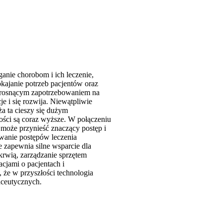
anie chorobom i ich leczenie,
kajanie potrzeb pacjentów oraz
az rosnącym zapotrzebowaniem na
e i się rozwija. Niewątpliwie
ża ta cieszy się dużym
ości są coraz wyższe. W połączeniu
może przynieść znaczący postęp i
owanie postępów leczenia
e zapewnia silne wsparcie dla
 krwią, zarządzanie sprzętem
jami o pacjentach i
 że w przyszłości technologia
aceutycznych.