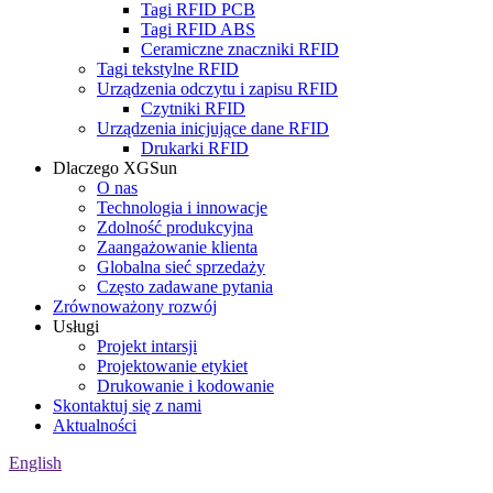
Tagi RFID PCB
Tagi RFID ABS
Ceramiczne znaczniki RFID
Tagi tekstylne RFID
Urządzenia odczytu i zapisu RFID
Czytniki RFID
Urządzenia inicjujące dane RFID
Drukarki RFID
Dlaczego XGSun
O nas
Technologia i innowacje
Zdolność produkcyjna
Zaangażowanie klienta
Globalna sieć sprzedaży
Często zadawane pytania
Zrównoważony rozwój
Usługi
Projekt intarsji
Projektowanie etykiet
Drukowanie i kodowanie
Skontaktuj się z nami
Aktualności
English