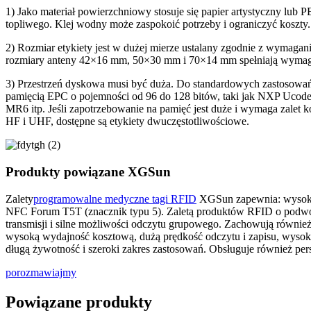
1) Jako materiał powierzchniowy stosuje się papier artystyczny lub P
topliwego. Klej wodny może zaspokoić potrzeby i ograniczyć koszty.
2) Rozmiar etykiety jest w dużej mierze ustalany zgodnie z wymaga
rozmiary anteny 42×16 mm, 50×30 mm i 70×14 mm spełniają wymag
3) Przestrzeń dyskowa musi być duża. Do standardowych zastosowa
pamięcią EPC o pojemności od 96 do 128 bitów, taki jak NXP Ucod
MR6 itp. Jeśli zapotrzebowanie na pamięć jest duże i wymaga zalet 
HF i UHF, dostępne są etykiety dwuczęstotliwościowe.
Produkty powiązane XGSun
Zalety
programowalne medyczne tagi RFID
XGSun zapewnia: wysoką 
NFC Forum T5T (znacznik typu 5). Zaletą produktów RFID o podwójne
transmisji i silne możliwości odczytu grupowego. Zachowują również 
wysoką wydajność kosztową, dużą prędkość odczytu i zapisu, wyso
długą żywotność i szeroki zakres zastosowań. Obsługuje również pers
porozmawiajmy
Powiązane produkty