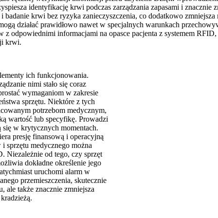
spiesza identyfikację krwi podczas zarządzania zapasami i znacznie z
 i badanie krwi bez ryzyka zanieczyszczenia, co dodatkowo zmniejsza
i mogą działać prawidłowo nawet w specjalnych warunkach przechow
w z odpowiednimi informacjami na opasce pacjenta z systemem RFID, a
i krwi.
elementy ich funkcjonowania.
dzanie nimi stało się coraz
 sprostać wymaganiom w zakresie
ństwa sprzętu. Niektóre z tych
óżnicowanym potrzebom medycznym,
ką wartość lub specyfikę. Prowadzi
ią się w krytycznych momentach.
era presję finansową i operacyjną
w i sprzętu medycznego można
Niezależnie od tego, czy sprzęt
żliwia dokładne określenie jego
natychmiast uruchomi alarm w
anego przemieszczenia, skutecznie
, ale także znacznie zmniejsza
kradzieżą.