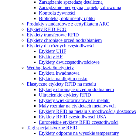
Zarządzanie sprzedażą detaliczną
Zarządzanie medycyną i opieką zdrowotną
Kontrola żywności
Biblioteka, dokumenty i pliki
Produkty standardowe z certyfikatem ARC
Etykiety RFID ECO
Etykiety transferowe RFID
Etykiety chroniące przed podrabianiem
Etykiety dla różnych częstotliwości
Etykiety UHF
Etykiety HF
Etykiety dwuczęstotliwościowe
Według kształtu etykiety
Etykieta kwadratowa
Etykieta na długim pasku
Elastyczne etykiety RFID na metalu
Etykiety chroniące przed podrabianiem
Ultracienkie etykiety RFID
Etykiety wielkoformatowe na metalu
Mały rozmiar na etykietach metalowych
Etykiety RFID na metalu z możliwością dostosowa
Etykiety RFID częstotliwości USA
Europejskie etykiety RFID częstotliwości
Tagi specjalistyczne RFID
Etykiety odporne na wysokie temperatury