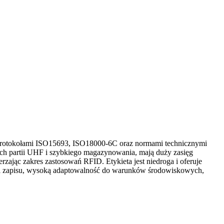
 protokołami ISO15693, ISO18000-6C oraz normami technicznymi
ych partii UHF i szybkiego magazynowania, mają duży zasięg
zając zakres zastosowań RFID. Etykieta jest niedroga i oferuje
 i zapisu, wysoką adaptowalność do warunków środowiskowych,