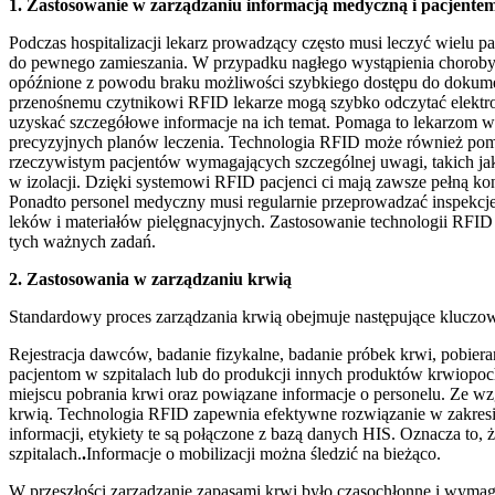
1. Zastosowanie w zarządzaniu informacją medyczną i pacjente
Podczas hospitalizacji lekarz prowadzący często musi leczyć wielu p
do pewnego zamieszania. W przypadku nagłego wystąpienia choroby, 
opóźnione z powodu braku możliwości szybkiego dostępu do dokume
przenośnemu czytnikowi RFID lekarze mogą szybko odczytać elektro
uzyskać szczegółowe informacje na ich temat. Pomaga to lekarzom 
precyzyjnych planów leczenia. Technologia RFID może również po
rzeczywistym pacjentów wymagających szczególnej uwagi, takich ja
w izolacji. Dzięki systemowi RFID pacjenci ci mają zawsze pełną ko
Ponadto personel medyczny musi regularnie przeprowadzać inspekcje
leków i materiałów pielęgnacyjnych. Zastosowanie technologii RF
tych ważnych zadań.
2. Zastosowania w zarządzaniu krwią
Standardowy proces zarządzania krwią obejmuje następujące kluczow
Rejestracja dawców, badanie fizykalne, badanie próbek krwi, pobiera
pacjentom w szpitalach lub do produkcji innych produktów krwiopoch
miejscu pobrania krwi oraz powiązane informacje o personelu. Ze w
krwią. Technologia RFID zapewnia efektywne rozwiązanie w zakresi
informacji, etykiety te są połączone z bazą danych HIS. Oznacza t
szpitalach.
.
Informacje o mobilizacji można śledzić na bieżąco.
W przeszłości zarządzanie zapasami krwi było czasochłonne i wymaga