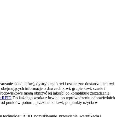
arzanie składników), dystrybucja krwi i ostateczne dostarczanie krwi
obejmujących informacje o dawcach krwi, grupie krwi, czasie i
środowiskowe mogą obniżyć jej jakość, co komplikuje zarządzanie
k RFID
Do każdego worka z krwią i po wprowadzeniu odpowiednich
, od punktów poboru, przez banki krwi, po punkty użycia w
 technologii RFID, pozyskiwanie, przesyłanie, weryfikacja i