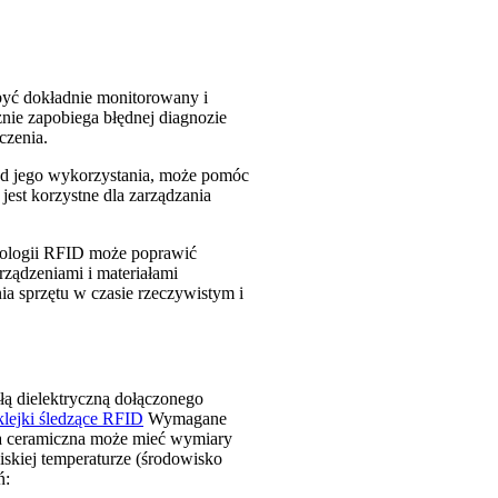
 być dokładnie monitorowany i
znie zapobiega błędnej diagnozie
czenia.
y od jego wykorzystania, może pomóc
 jest korzystne dla zarządzania
nologii RFID może poprawić
ządzeniami i materiałami
a sprzętu w czasie rzeczywistym i
łą dielektryczną dołączonego
lejki śledzące RFID
Wymagane
na ceramiczna może mieć wymiary
skiej temperaturze (środowisko
ń: