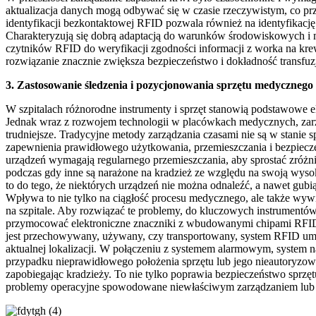
aktualizacja danych mogą odbywać się w czasie rzeczywistym, co przy
identyfikacji bezkontaktowej RFID pozwala również na identyfikację
Charakteryzują się dobrą adaptacją do warunków środowiskowych 
czytników RFID do weryfikacji zgodności informacji z worka na kre
rozwiązanie znacznie zwiększa bezpieczeństwo i dokładność transfuzj
3. Zastosowanie śledzenia i pozycjonowania sprzętu medycznego
W szpitalach różnorodne instrumenty i sprzęt stanowią podstawowe 
Jednak wraz z rozwojem technologii w placówkach medycznych, zarzą
trudniejsze. Tradycyjne metody zarządzania czasami nie są w stanie
zapewnienia prawidłowego użytkowania, przemieszczania i bezpiecze
urządzeń wymagają regularnego przemieszczania, aby sprostać zr
podczas gdy inne są narażone na kradzież ze względu na swoją wyso
to do tego, że niektórych urządzeń nie można odnaleźć, a nawet gub
Wpływa to nie tylko na ciągłość procesu medycznego, ale także wywi
na szpitale. Aby rozwiązać te problemy, do kluczowych instrumentó
przymocować elektroniczne znaczniki z wbudowanymi chipami RFID. 
jest przechowywany, używany, czy transportowany, system RFID umo
aktualnej lokalizacji. W połączeniu z systemem alarmowym, system 
przypadku nieprawidłowego położenia sprzętu lub jego nieautoryzow
zapobiegając kradzieży. To nie tylko poprawia bezpieczeństwo sprzętu
problemy operacyjne spowodowane niewłaściwym zarządzaniem lub 