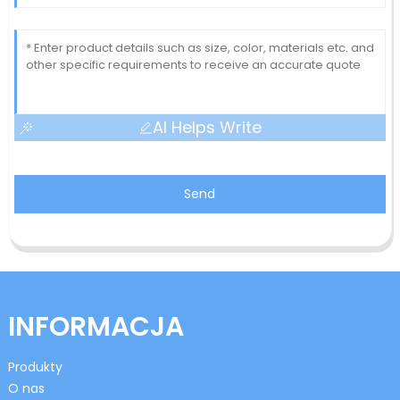
AI Helps Write
Send
INFORMACJA
Produkty
O nas