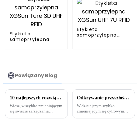
Etykieta
Etykieta
samoprzylepna
samoprzylepna
XGSun UHF 7U RFID
XGSun Ture 3D UHF
RFID
Powiązany Blog
10 najlepszych rozwiązań RFID na metalach w 2025 r. dla ulepszonego śledzenia i zarządzania
Odkrywanie przyszłości zarządzania bibliotekami: wyjaśnienie mocy tagów bibliotecznych RFID
Wiesz, w szybko zmieniającym
W dzisiejszym szybko
się świecie zarządzania
zmieniającym się cyfrowym
łańcuchem dostaw i śledzenia
świecie biblioteki nieustannie
zasobów, rozwiązania RFID dla
poszukują nowych sposobów
metali robią furorę. Jeśli
na usprawnienie działania
zapytasz…
swoich systemów zarządzania i
zwiększenie ich wydajności.