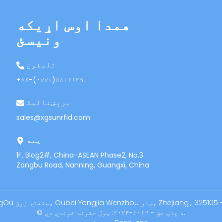
همدا اوس اړیکه
ونیسئ
تلیفون
+۸۶-(۰۷۷۱)۵۸۱۶۶۲۵
برېښنالیک
sales@xgsunrfid.com
پته
1F, Blog2#, China-ASEAN Phase2, No.3
Zongbu Road, Nanning, Guangxi, China
© د چاپ حق - ۲۰۱۹-۲۰۲۴: ټول حقونه خوندي دي.