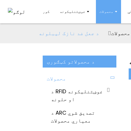
محصولات
غوښتنلیکونه
کور
محصولات
د جعل ضد نازک لیبلونه
د محصولاتو کټګورۍ
محصولات
د RFID غوښتنلیکونه
او حلونه
د ARC تصدیق شوي
معیاري محصولات