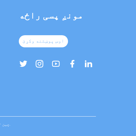
مونږ پسی راځه
اوس پوښتنه وکړئ
DongOu صنعتي زون، Oubei Yongjia Wenzhou ښار، Zhejiang، چین - 325105.