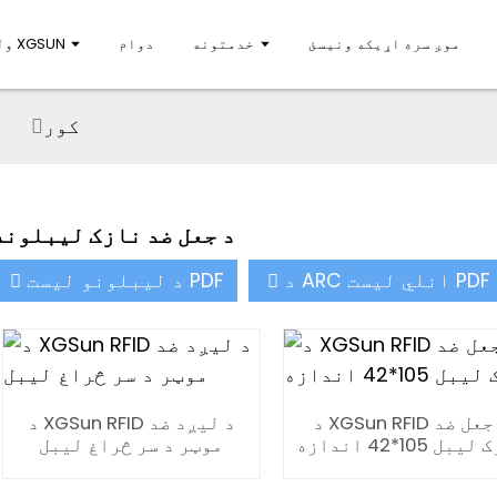
موږ سره اړیکه ونیسئ
خدمتونه
دوام
ولې XGSUN
کور
د جعل ضد نازک لیبلونه
د ARC انلي لیست PDF
د لیبلونو لیست PDF
د XGSun RFID د جعل ضد
د XGSun RFID د لیږد ضد
بل 105*42 اندازه
موټر د سر څراغ لیبل