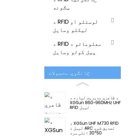
ټګونه
د RFID لوستلو او
لیکلو وسایل
د RFID معلوماتو د
پیل کولو وسایل
ځانګړي محصولات
د ظاهري مدیریت لپاره د
XGSun 860~960MHz UHF
RFID لیبل
د XGSun UHF M730 RFID
لیبل د ARC تصدیق شوي
50*30 انلی سره