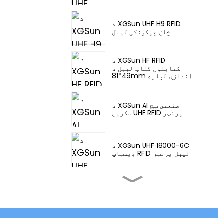
د XGSun UHF H9 RFID
ځان چپکونکی لیبل
د XGSun HF RFID
کتابتون کتاب لیبل د
49*81mm اندازې لپاره
د XGSun AI صنعتي ټچ
سکرین UHF RFID پرنټر
د XGSun UHF 18000-6C
ډیسټاپ RFID لیبل پرنټر
د XGSun صنعتي ټچ سکرین
UHF RFID پرنټر