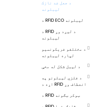
د جعل ضد نازک
لیبلونه
د RFID ECO لیبلونه
د RFID د لیږد وړ
لیبلونه
د مختلفو فریکونسیو
لپاره لیبلونه
د لیبل شکل له مخې
د فلزي لیبلونو په
اړه د RFID انعطاف وړ
د RFID ټوکر ټګونه
د RFID ځانګړتیا