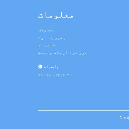
د XGSun اروپایی
فریکونسی (ETSI) RFID آن
معلومات
فلزي لیبل
د XGSun کوچنۍ اندازې
محصولات
UHF RFID فلزي ماونټ
لیبلونه
زموږ په اړه
خبرونه
موږ سره اړیکه ونیسئ
د XGSun الټرا پتلی چاپ
وړ UHF په فلزي لیبل
واټس اپ
+۸۶ ۱۸۰۷۶۳۷۲۱۳۹