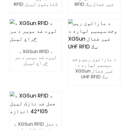
RFID غیر فعال ټګ
RFID کتابتون لیبل
د XGSun RFID د
لیږد ضد موټر د سر
د ماراتون ریس وخت
څراغ لیبل
سیسټم لپاره د
XGSun غیر فعال
UHF RFID ټګ
ian
د XGSun RFID د جعل
am
ضد نازک لیبل