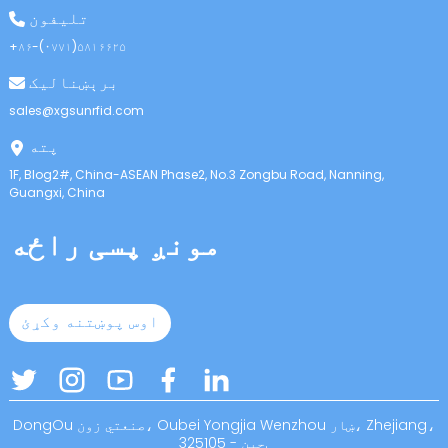
anda
تلیفون
+۸۶-(۰۷۷۱)۵۸۱۶۶۲۵
برېښنالیک
sales@xgsunrfid.com
پته
1F, Blog2#, China-ASEAN Phase2, No.3 Zongbu Road, Nanning,
Guangxi, China
مونږ پسی راځه
اوس پوښتنه وکړئ
DongOu صنعتي زون، Oubei Yongjia Wenzhou ښار، Zhejiang،
چین - 325105.