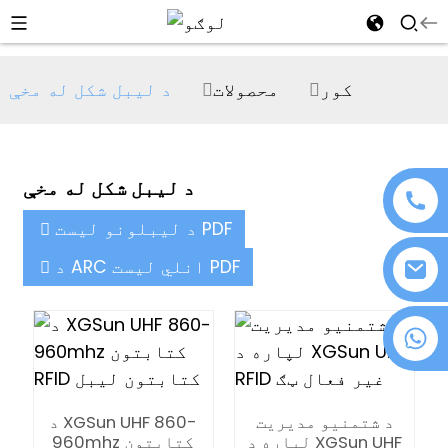
al
کور
محصولات
د لیبل شکل له مخې
se
e
د لیبل شکل له مخې
د لیبلونو لیست PDF
an
د ARC انلي لیست PDF
+۸۶ ۱۸۰۷۶۳۷۲۱۳۹
n
د شتمنیو مدیریت
د XGSun UHF 860-
لپاره د XGSun UHF
960mhz کتابتون