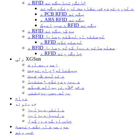
د RFID ځانګړتیا ټګونه
د لوړې تودوخې مقاومت لرونکي ټګونه
د PCB RFID ټګونه
د ABS RFID ټګونه
د سیرامیک RFID ټګونه
د RFID ټوکر ټګونه
د RFID لوستلو او لیکلو وسایل
د RFID لوستونکي
د RFID معلوماتو د پیل کولو وسایل
د RFID چاپګرونه
ولې XGSun
زموږ په اړه
ټیکنالوژي او نوښت
د تولید ظرفیت
د پیرودونکي ژمنتیا
د خرڅلاو نړیواله شبکه
پرله پسې پوښتنې
دوام
خدمتونه
د انلې ډیزاین
د لیبل ډیزاین
چاپ او کوډ ورکول
موږ سره اړیکه ونیسئ
خبرونه