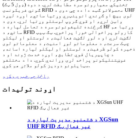
(ډول 5 ټګ) تخنیکي معیارونو سره مطابقت لري. د دوه
ګوني فریکونسۍ RFID محصولاتو ګټه دا ده چې دوی د UHF
لوی بیچ او ګړندي انوینټري وړتیا ساتي، اوږد لیږد
واټن لري، او قوي ګروپ لوستلو وړتیا لري. دوی د
ګرځنده تلیفونونو سره د تعامل لپاره د HF وړتیا هم
ساتي، د RFID کارولو پراخوالی خورا پراخوي. ټګ ټیټ
لګښت لري او د لوړ لګښت فعالیت، د لوستلو او لیکلو
چټک سرعت، د معلوماتو لوړ امنیت، د معلوماتو لوی
ذخیره کولو ظرفیت، د لوستلو او لیکلو لپاره اسانه،
د چاپیریال قوي تطابق، اوږد خدمت ژوند او د
غوښتنلیکونو پراخه لړۍ وړاندې کوي. دا د مختلفو
سټایلونو دودیز کولو ملاتړ هم کوي.
راځئ چې خبرې وکړو
اړوند توليدات
د شتمنیو مدیریت لپاره د XGSun
UHF RFID غیر فعال ټګ