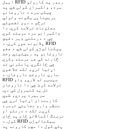
ایبل RFID ریډر په کارولو
سره، ډاکټران کولی شي په
چټکۍ سره د ناروغانو
بریښنایی ټګونه ولولي
ترڅو د دوی تفصيلي
معلومات ترلاسه کړي. دا
ډاکټرانو سره مرسته کوي
چې د درملنې ډیر دقیق
پلانونه جوړ کړي. د RFID
ټیکنالوژي کولی شي د هغو
ناروغانو په ریښتیني وخت
څارنه کې هم مرسته وکړي
چې ځانګړې پاملرنې ته
اړتیا لري، لکه جلا شوي
ساري ناروغۍ ناروغان. د
RFID سیسټم له لارې، ډاډ
ترلاسه کړئ چې دا ناروغان
تل په کنټرول کې دي.
سربیره پردې، طبي
کارمندان اړتیا لري چې
منظم وارډ معاینې ترسره
کړي، لکه د درملو او
نرسنګ اکمالاتو ځای په ځای
کول. د RFID ټیکنالوژۍ
پلي کول دا مهم کارونه په