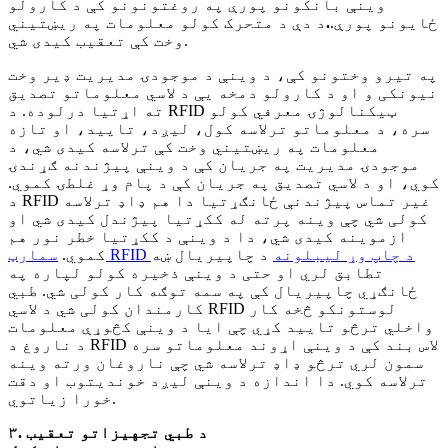
وینې بانکونو پورې په روغتونونو کې د کارولو
ځایونو پورې.
.
د دې د متحرک کولو معلومات په ریښتیني
وخت کې تعقیب کیدی شي.
په تیرو وختونو کې، د وینې د موجودۍ مدیریت ډیر وخت
نیونکی و او د کارولو دمخه یې د لاسي معلوماتو تصدیق
ته اړتیا درلوده. د RFID ټیکنالوژۍ معرفي کولو
سره، د معلوماتو ترلاسه کول، لیږد، تایید، او تازه
معلومات په ریښتیني وخت کې ترلاسه کیدی شي، د
موجودۍ مدیریت په جریان کې د وینې پیژندنه ګړندۍ
کوي، او د لاسي تصدیق په جریان کې د پام وړ غلطۍ کموي.
د RFID غیر تماس پیژندنې ځانګړتیا دا هم ډاډ ترلاسه
کولی شي چې وینه پرته له ککړتیا پیژندل کیدی شي او
ازموینه کیدی شي، دا د وینې د ککړتیا خطر نور هم
سمارټ RFID د چاپ وړ لیبلونه
د چاپیریال ښه
کموي.
تطابق لري او حتی د وینې ذخیره کولو لپاره په
ځانګړي چاپیریال کې په سمه توګه کار کولی شي. طبي
کارمندان کولی شي د لاسي RFID لوستونکو څخه کار
واخلي ترڅو تایید کړي چې ایا د وینې کڅوړې معلومات
د ناروغ د RFID لاس بند کې د وینې اړوند معلوماتو سره
سمون لري ترڅو ډاډ ترلاسه شي چې ناروغان ورته وینه
ترلاسه کوي. دا اندازه د وینې لیږد خوندیتوب او دقت
خورا زیاتوي.
۳. د طبي تجهیزاتو تعقیب