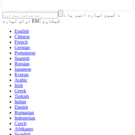
د لټون لپاره انټر یا د
تړلو لپاره ESC کیکاږئ
English
Chinese
French
German
Portuguese
Spanish
Russian
Japanese
Korean
Arabic
Irish
Greek
Turkish
Italian
Danish
Romanian
Indonesian
Czech
Afrikaans
Swedish