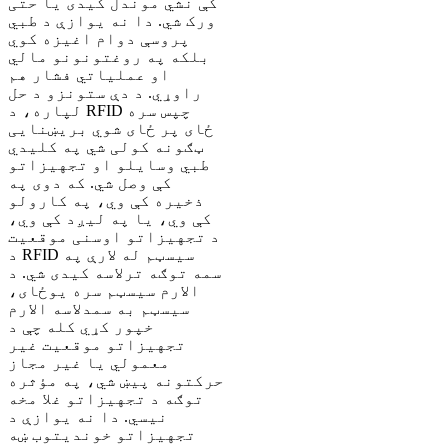
کې نشي موندل کیدی یا حتی
ورک شي. دا نه یوازې د طبي
پروسې دوام اغیزه کوي
بلکه په روغتونونو مالي
او عملیاتي فشار هم
راوړي. د دې ستونزو د حل
لپاره، د RFID چپس سره
ځای پر ځای شوي بریښنایی
ټګونه کولی شي په کلیدي
طبي وسایلو او تجهیزاتو
کې وصل شي. که دوی په
ذخیره کې وي، په کارولو
کې وي، یا په لیږد کې وي،
د تجهیزاتو اوسنی موقعیت
د RFID سیسټم له لارې په
سمه توګه ترلاسه کیدی شي. د
الارم سیسټم سره یوځای،
سیسټم به سمدلاسه الارم
خپور کړي کله چې د
تجهیزاتو موقعیت غیر
معمولي یا غیر مجاز
حرکتونه پیښ شي، په مؤثره
توګه د تجهیزاتو غلا مخه
نیسي. دا نه یوازې د
تجهیزاتو خوندیتوب ښه