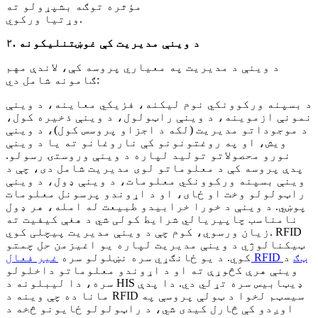
مؤثره توګه بشپړولو ته
وړتیا ورکوي.
۲. د وینې مدیریت کې غوښتنلیکونه
د وینې د مدیریت په معیاري پروسه کې، لاندې مهم
ګامونه شامل دي:
د بسپنه ورکوونکي نوم لیکنه، فزیکي معاینه، د وینې
نمونې ازموینه، د وینې راټولول، د وینې ذخیره کول،
د موجوداتو مدیریت (لکه د اجزاو پروسس کول)، د وینې
ویش، او په روغتونونو کې ناروغانو ته یا د وینې
نورو محصولاتو تولید لپاره د وینې وروستۍ رسولو.
پدې پروسه کې د معلوماتو لوی مدیریت شامل دی، چې د
وینې بسپنه ورکوونکي معلومات، د وینې ډول، د وینې
راټولولو وخت او ځای، او د اړوندو پرسونل معلومات
پوښي. د وینې د خورا خرابیدو طبیعت له امله، هر ډول
نامناسب چاپیریالي شرایط کولی شي د هغې کیفیت ته
زیان ورسوي، کوم چې د وینې مدیریت پیچلی کوي. RFID
ټیکنالوژي د وینې مدیریت لپاره یو اغیزمن حل چمتو
غیر فعال RFID ټګ
د
کوي. د یو ځانګړي سره نښلولو سره
وینې هرې کڅوړې ته او د اړوندو معلوماتو داخلولو
سره، دا لیبلونه د HIS ډیټابیس سره تړلي دي. دا پدې
مانا ده چې وینه د RFID سیسټم لخوا د ټولې پروسې په
اوږدو کې څارل کیدی شي، د راټولولو ځایونو څخه د