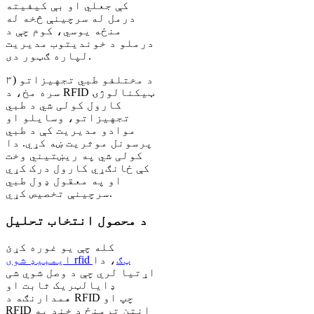
کې جعلي او بې کیفیته
درمل له سرچینې څخه له
منځه یوسي، کوم چې د
درملو د خوندیتوب مدیریت
لپاره ګټور دی.
۳) د مختلفو طبي تجهیزاتو
سره مخ، د RFID ټیکنالوژۍ
کارول کولی شي د طبي
تجهیزاتو، وسایلو او
موادو مدیریت کې د طبي
پرسونل موثریت ښه کړي. دا
کولی شي په ریښتیني وخت
کې ځانګړي کارول درک کړي
او په معقول ډول طبي
سرچینې تخصیص کړي.
د محصول انتخاب تحلیل
کله چې یو غوره کړئ
ایمبیډ شوی rfid ټګ
، دا
اړتیا لري چې د وصل شوي شی
ډایالټریک ثابت او
همدارنګه د RFID چپ او
RFID انتن ترمنځ د خنډ په