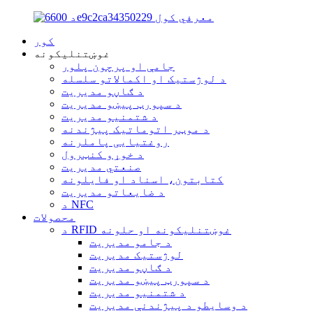
کور
غوښتنلیکونه
جامې او پرچون پلور
د لوژستیک او اکمالاتو سلسله
د ګاڼو مدیریت
د سپورټ پیښو مدیریت
د شتمنیو مدیریت
د موټر اتوماتیک پیژندنه
روغتیایی پاملرنه
د خوړو کنټرول
صنعتي مدیریت
کتابتون، اسناد او فایلونه
د ضایعاتو مدیریت
د NFC
محصولات
د RFID غوښتنلیکونه او حلونه
د جامو مدیریت
لوژستیک مدیریت
د ګاڼو مدیریت
د سپورټ پیښو مدیریت
د شتمنیو مدیریت
د وسایطو د پیژندنې مدیریت