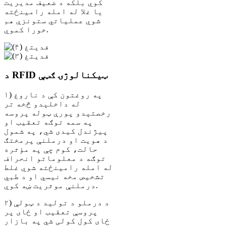
کوي بلکه د ضعیف مدیریت
یا غلا له امله رامینځته
شوي عملیاتي ستونزې هم
خورا کموي.
د RFID ټیکنالوژۍ ګټې
۱) په روغتون کې د ناروغ
له داخلېدو څخه تر
رخصتېدو پورې ټوله پروسه
په سمه توګه تعقیب او
پیژندل کیدی شي، په شمول
د هویت او درملنې پرمختګ
حالت، کوم چې په مؤثره
توګه د معلوماتو انحراف
له امله رامینځته شوي غلط
تشخیص مخه نیسي او د طبي
درملنې موثریت ښه کوي.
۲) د درملو د تولید د ټولې
پروسې تعقیب او ځای پر
ځای کول کولی شي په بازار