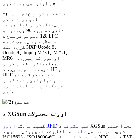
شي اړتیاوې پوره کړي.
۳) د ذخیره کولو ځای باید
لوی وي. د عادي
غوښتنلیکونو لپاره، دا
کافي ده چې د 96 بټونو او
128 بټونو ترمنځ د EPC
حافظې سره یو چپ غوره
کړئ، لکه NXP Ucode 8،
Ucode 9، Impinj M730، M750،
MR6، او نور. که چیرې د
معلوماتو ذخیره کولو
غوښتنه لویه وي، د HF او
UHF بشپړونکو ګټو ته
اړتیا ولرئ، دوه ګونی
فریکونسي لیبلونه شتون
لري.
د XGSun اړوند محصولات
د پروګرام وړ RFID طبي ټګونه
د XGSun لخوا چمتو
ګټې
شوی: لوړ حساسیت او د مداخلې ضد قوي وړتیا. دوی د
ISO15693، ISO18000-6C پروتوکولونو او NFC فورم T5T