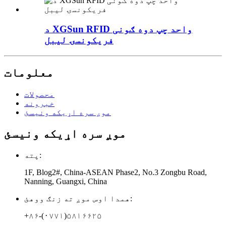
د XGSun RFID واحد چپ دوه ګونی
فریکونسۍ لیبل
معلومات
محصولات
خبرونه
موږ سره اړیکه ونیسئ
موږ سره اړیکه ونیسئ
پته:
1F, Blog2#, China-ASEAN Phase2, No.3 Zongbu Road,
Nanning, Guangxi, China
همدا اوس موږ ته زنګ ووهئ:
+۸۶-(۰۷۷۱)۵۸۱۶۶۲۵