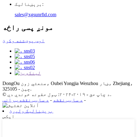
برېښنالیک:
sales@xgsunrfid.com
مونږ پسی راځه
اوس پوښتنه وکړئ
DongOu صنعتي زون، Oubei Yongjia Wenzhou ښار، Zhejiang،
چین - 325105.
© د چاپ حق - ۲۰۱۹-۲۰۲۴: ټول حقونه خوندي دي.
-
د سایټ نقشه
-
د سایټ نقشه ټرانس
برېښنالیک ولېږئ
ایکس