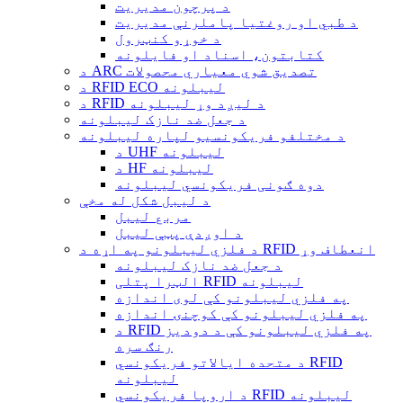
د پرچون مدیریت
د طبي او روغتیا پاملرنې مدیریت
د خوړو کنټرول
کتابتون، اسناد او فایلونه
د ARC تصدیق شوي معیاري محصولات
د RFID ECO لیبلونه
د RFID د لیږد وړ لیبلونه
د جعل ضد نازک لیبلونه
د مختلفو فریکونسیو لپاره لیبلونه
د UHF لیبلونه
د HF لیبلونه
دوه ګونی فریکونسي لیبلونه
د لیبل شکل له مخې
مربع لیبل
د اوږدې پټې لیبل
د فلزي لیبلونو په اړه د RFID انعطاف وړ
د جعل ضد نازک لیبلونه
الټرا پتلی RFID لیبلونه
په فلزي لیبلونو کې لوی اندازه
په فلزي لیبلونو کې کوچنۍ اندازه
د RFID په فلزي لیبلونو کې د دودیز
رنګ سره
د متحده ایالاتو فریکونسي RFID
لیبلونه
د اروپا فریکونسي RFID لیبلونه