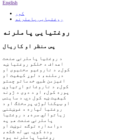
English
کور
روغتیایی پاملرنه
روغتیایی پاملرنه
پس منظر او کاریال
د روغتیا پاملرنې صنعت
اهداف د خلکو روغتیا ښه
کول، د ناروغیو مخنیوی او
درملنه، د لوړ کیفیت او
اغیزمن طبي خدماتو چمتو
کول، د ناروغانو اړتیاوې
پوره کول، او د دوی د ژوند
کیفیت ښه کول دي. د ساینس
او ​​ټیکنالوژۍ پرمختګ او د
روغتیا لپاره د غوښتنې
زیاتوالي سره، د روغتیا
پاملرنې صنعت هم په
دوامداره توګه نوښت او
وده کوي. بې له شکه،
روغتیا پاملرنه یوه