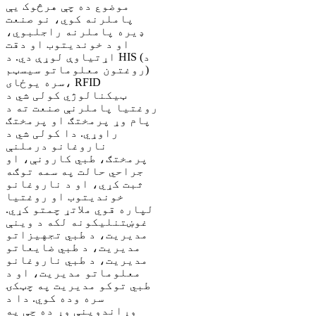
موضوع ده چې هرڅوک یې
پاملرنه کوي، نو صنعت
ډیره پاملرنه راجلبوي،
او د خوندیتوب او دقت
اړتیاوې لوړې دي. د HIS (د
روغتون معلوماتو سیسټم)
سره یوځای، RFID
ټیکنالوژي کولی شي د
روغتیا پاملرنې صنعت ته د
پام وړ پرمختګ او پرمختګ
راوړي. دا کولی شي د
ناروغانو درملنې
پرمختګ، طبي کارونې، او
جراحي حالت په سمه توګه
ثبت کړي، او د ناروغانو
خوندیتوب او روغتیا
لپاره قوي ملاتړ چمتو کړي.
غوښتنلیکونه لکه د وینې
مدیریت، د طبي تجهیزاتو
مدیریت، د طبي ضایعاتو
مدیریت، د طبي ناروغانو
معلوماتو مدیریت، او د
طبي توکو مدیریت په چټکۍ
سره وده کوي. دا د
وړاندوینې وړ ده چې په