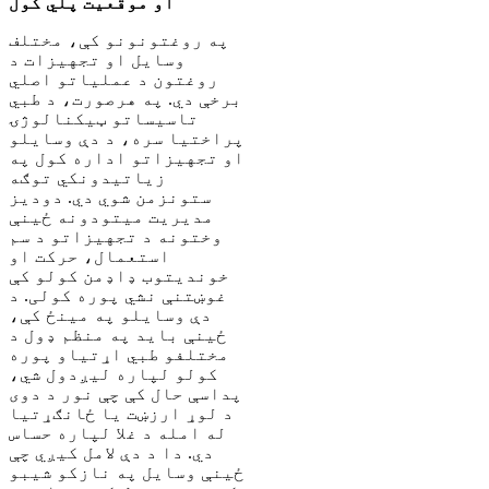
او موقعیت پلي کول
په روغتونونو کې، مختلف
وسایل او تجهیزات د
روغتون د عملیاتو اصلي
برخې دي. په هرصورت، د طبي
تاسیساتو ټیکنالوژۍ
پراختیا سره، د دې وسایلو
او تجهیزاتو اداره کول په
زیاتیدونکي توګه
ستونزمن شوي دي. دودیز
مدیریت میتودونه ځینې
وختونه د تجهیزاتو د سم
استعمال، حرکت او
خوندیتوب ډاډمن کولو کې
غوښتنې نشي پوره کولی. د
دې وسایلو په مینځ کې،
ځینې باید په منظم ډول د
مختلفو طبي اړتیاو پوره
کولو لپاره لیږدول شي،
پداسې حال کې چې نور د دوی
د لوړ ارزښت یا ځانګړتیا
له امله د غلا لپاره حساس
دي. دا د دې لامل کیږي چې
ځینې وسایل په نازکو شیبو