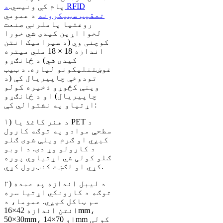
پام کې ونیسي.
د RFID
تعقیب سټیکرونه
د عمومي
روغتیا پاملرنې صنعت
لخوا اړین کیدی شي خورا
کوچنی وي (د سیرامیک انتن
اندازه 18 × 18 ملي میتره
کیدی شي) د ځانګړو
غوښتنلیکونو لپاره. د ټیټ
تودوخې چاپیریال کې (د
وینې کڅوړو ذخیره کولو
چاپیریال) او د ځانګړو
اړتیاو په نشتوالي کې:
۱) د هنر کاغذ یا PET د
سطحې موادو په توګه کارول
کیږي او ګرم ویلې شوی ګلو
د کارولو وړ دی. د اوبو
ګلو کولی شي اړتیاوې پوره
کړي او لګښت کنټرول کړي.
۲) د لیبل اندازه په عمده
توګه د کارونکي اړتیا سره
سم ټاکل کیږي. عموما، د
انتن اندازه 42×16mm،
50×30mm، او 70×14mm کولی