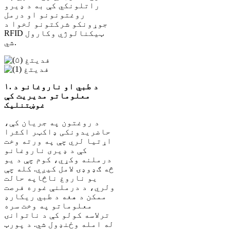
راتلونکي کې به د ډیرو
روغتونونو او درمل
جوړونکو شرکتونو لخوا د
RFID ټیکنالوژي وکارول
شي.
۱. د طبي او ناروغانو د
معلوماتو مدیریت کې
غوښتنلیک
د روغتون په جریان کې،
حاضریدونکی ډاکټر اکثرا
اړتیا لري چې په ورته وخت
کې د ډیری ناروغانو
درملنه وکړي، کوم چې د یو
څه ګډوډۍ لامل کیږي. کله چې
یو ناروغ ناڅاپه حالت
ولري، د درملنې غوره فرصت
ممکن د هغه د طبي ریکارډ
معلوماتو په وخت سره
ترلاسه کولو کې د ناتوانۍ
له امله وځنډول شي. د پورټ