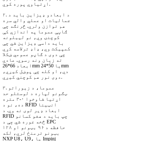
اړتیاوې پوره کوي.
۲. د ابعادو ډیزاین باید د
جمالیات او عملي والي سره
هم توازن ولري. څرنګه چې
ګاڼې عموما په اندازې کې
کوچنۍ وي، نو لیبلونه
باید داسې ډیزاین شي چې
کمپیکٹ وي، ډاډ ترلاسه کړي
چې دوی د ګاڼو عمومي ښکلا
ته زیان ونه رسوي. عادي
ابعاد 66*26mm یا 50*24mm
دي، او کله چې پوښل کیږي،
دوی نور هم کوچني کیږي.
۳. عموما، د زیوراتو
ټګونو لپاره د لوستلو حد
اړتیا شاوخوا ۰-۳ متره
ده، نو د RFID انټینا
ابعاد ډیر لوی نه وي. د
RFID چپ باید د هغو کسانو
څخه غوره شي چې د EPC
حافظه د ۹۶ بټونو او ۱۲۸
بټونو ترمنځ لري، لکه
NXP U8، U9، یا Impinj