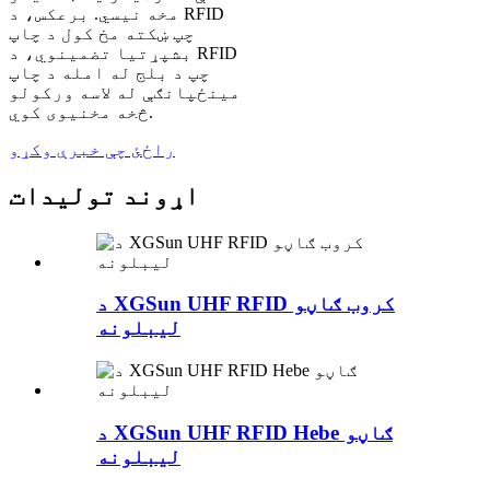
مخه نیسي. برعکس، د RFID
چپ ښکته مخ کول د چاپ
بشپړتیا تضمینوي، د RFID
چپ د بلج له امله د چاپ
مینځپانګې له لاسه ورکولو
څخه مخنیوی کوي.
راځئ چې خبرې وکړو
اړوند توليدات
د XGSun UHF RFID کروب ګاڼو
لیبلونه
د XGSun UHF RFID Hebe ګاڼو
لیبلونه