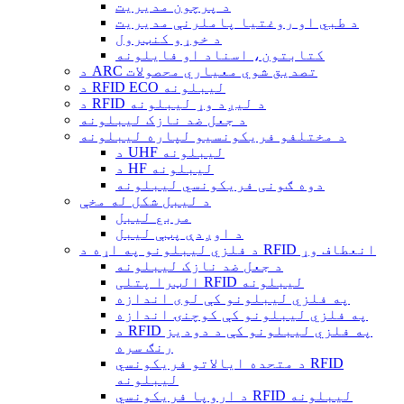
د پرچون مدیریت
د طبي او روغتیا پاملرنې مدیریت
د خوړو کنټرول
کتابتون، اسناد او فایلونه
د ARC تصدیق شوي معیاري محصولات
د RFID ECO لیبلونه
د RFID د لیږد وړ لیبلونه
د جعل ضد نازک لیبلونه
د مختلفو فریکونسیو لپاره لیبلونه
د UHF لیبلونه
د HF لیبلونه
دوه ګونی فریکونسي لیبلونه
د لیبل شکل له مخې
مربع لیبل
د اوږدې پټې لیبل
د فلزي لیبلونو په اړه د RFID انعطاف وړ
د جعل ضد نازک لیبلونه
الټرا پتلی RFID لیبلونه
په فلزي لیبلونو کې لوی اندازه
په فلزي لیبلونو کې کوچنۍ اندازه
د RFID په فلزي لیبلونو کې د دودیز
رنګ سره
د متحده ایالاتو فریکونسي RFID
لیبلونه
د اروپا فریکونسي RFID لیبلونه