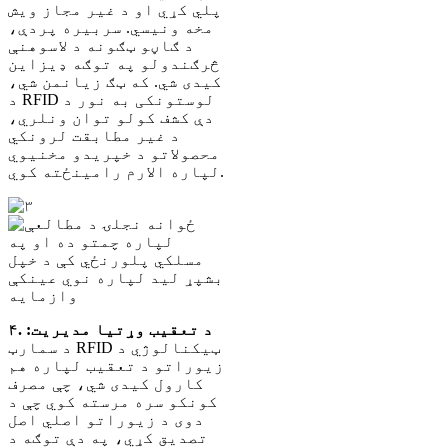
پلي کړي او د غیر مجاز ویش
مخه ونیسي. سربیره پردې،
د ګاڼو ټګونه د لاسوهنې
څرګندولو په توګه ډیزاین
کیدی شي. که ټګ زیانمن شي،
د RFID لوستونکی به نور د
دې کشف کولو توان ونلري،
د غیر مطابقت لرونکي
محصولاتو د خپریدو مخنیوي
لپاره الارم رامینځته کوي.
۴. د تعقیب وړتیا مدیریت:
د سمارټ RFID ټیکنالوژي د
زیوراتو د تعقیب لپاره هم
کارول کیدی شي، چې مصرف
کونکو سره مرسته کوي چې د
دوی د زیوراتو اصلي اصل
تصدیق کړي، په دې توګه د