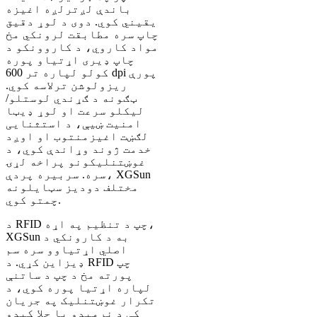
باندې لږترلږه اغیزه
یقیني کوي. دوی د لوړ دقیق
چاپ سره مطابقت لرونکي مخ
مواد کاروي، د کاروونکو د
چاپ ډیری اړتیاو پوره
کولو لپاره تر 600 dpi پورې
ریزولوشن ترلاسه کوي.
ټګونه د ګړندي لوستلو/
لیکلو سرعت او لوړ ډیټا
امنیت ښیې، د استثنایی
لګښت اغیزمنتوب او اوږد
خدمت ژوند وړاندې کوي، د
غوښتنلیکونو پراخه لړۍ
سره. سربیره پردې، XGSun
مختلف دودیز سټایلونه
چمتو کوي.
د RFID چپ د تنظیم په اړه،
XGSun به د کارونکي د
اصلي اړتیاوو سره سم
ډیزاین کړي. د RFID چپ
پورته مخ د چپ د ساتنې
لپاره اړتیا پوره کوي، د
تکرار غوښتنلیک په جریان
کې د نرمیدو یا جلا کیدو