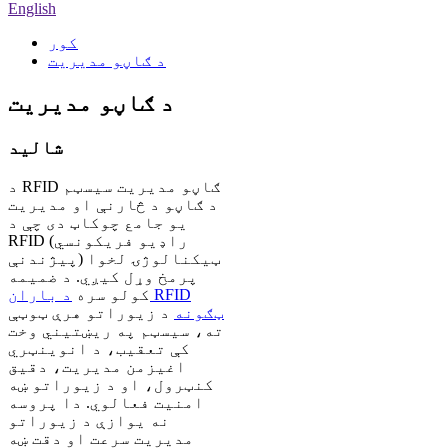
English
کور
د ګاڼو مدیریت
د ګاڼو مدیریت
شاليد
د RFID ګاڼو مدیریت سیسټم
د ګاڼو د څارنې او مدیریت
یو جامع چوکاټ دی چې د
RFID (راډیو فریکونسي
پیژندنې) ټیکنالوژۍ لخوا
پرمخ وړل کیږي. د ضمیمه
کولو سره
د باران RFID
ټګونه
د زیوراتو هرې ټوټې
ته، سیسټم په ریښتیني وخت
کې تعقیب، د انوینټري
اغیزمن مدیریت، دقیق
کنټرول، او د زیوراتو ښه
امنیت فعالوي. دا پروسه
نه یوازې د زیوراتو
مدیریت سرعت او دقت ښه