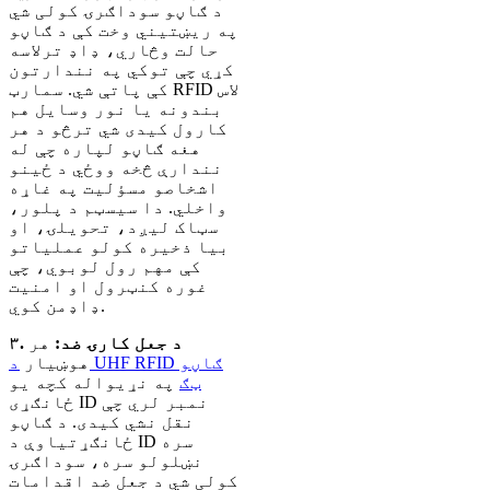
د ګاڼو سوداګرۍ کولی شي
په ریښتیني وخت کې د ګاڼو
حالت وڅاري، ډاډ ترلاسه
کړي چې توکي په نندارتون
کې پاتې شي. سمارټ RFID لاس
بندونه یا نور وسایل هم
کارول کیدی شي ترڅو د هر
هغه ګاڼو لپاره چې له
نندارې څخه ووځي د ځینو
اشخاصو مسؤلیت په غاړه
واخلي. دا سیسټم د پلور،
سټاک لیږد، تحویلۍ، او
بیا ذخیره کولو عملیاتو
کې مهم رول لوبوي، چې
غوره کنټرول او امنیت
ډاډمن کوي.
۳. د جعل کارۍ ضد:
هر
هوښیار
د UHF RFID ګاڼو
ټګ
په نړیواله کچه یو
ځانګړی ID نمبر لري چې
نقل نشي کیدی. د ګاڼو
ځانګړتیاوې د ID سره
نښلولو سره، سوداګرۍ
کولی شي د جعل ضد اقدامات