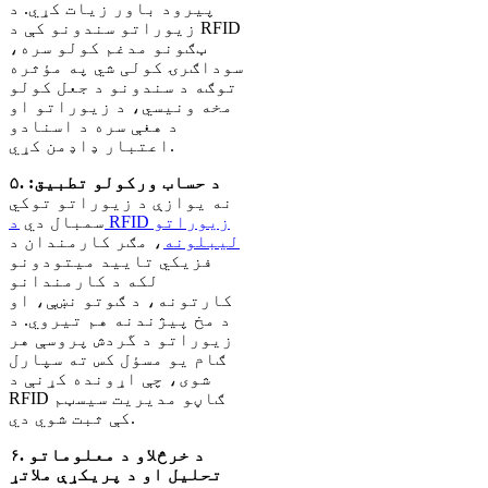
پیرود باور زیات کړي. د
زیوراتو سندونو کې د RFID
ټګونو مدغم کولو سره،
سوداګرۍ کولی شي په مؤثره
توګه د سندونو د جعل کولو
مخه ونیسي، د زیوراتو او
د هغې سره د اسنادو
اعتبار ډاډمن کړي.
۵. د حساب ورکولو تطبیق:
نه یوازې د زیوراتو توکي
سمبال دي
د RFID زیوراتو
لیبلونه
، مګر کارمندان د
فزیکي تایید میتودونو
لکه د کارمندانو
کارتونه، د ګوتو نښې، او
د مخ پیژندنه هم تیروي. د
زیوراتو د گردش پروسې هر
ګام یو مسؤل کس ته سپارل
شوی، چې اړونده کړنې د
RFID ګاڼو مدیریت سیسټم
کې ثبت شوي دي.
۶. د خرڅلاو د معلوماتو
تحلیل او د پریکړې ملاتړ