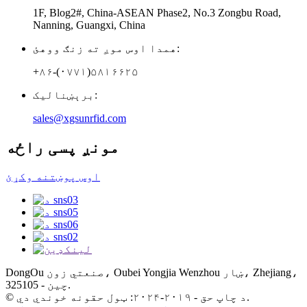
1F, Blog2#, China-ASEAN Phase2, No.3 Zongbu Road,
Nanning, Guangxi, China
همدا اوس موږ ته زنګ ووهئ:
+۸۶-(۰۷۷۱)۵۸۱۶۶۲۵
برېښنالیک:
sales@xgsunrfid.com
مونږ پسی راځه
اوس پوښتنه وکړئ
DongOu صنعتي زون، Oubei Yongjia Wenzhou ښار، Zhejiang،
چین - 325105.
© د چاپ حق - ۲۰۱۹-۲۰۲۴: ټول حقونه خوندي دي.