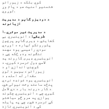
کوي بلکه د زیوراتو
شتمنیو امنیت هم د پام وړ
لوړوي.
د دودیزو ګاڼو د مدیریت
زیانونه:
۱. د مدیریت غیر موثرې
طریقې:
د انوینټري بې
کفایتي د ډیری ګاڼو پرچون
پلورونکو لپاره د اوږدې
مودې راهیسې یوه مهمه
ننګونه وه، ځکه چې د
انوینټري ډیری کارونه په
لاسي ډول ترسره کیږي. د
کوچنۍ اندازې او د
زیوراتو د ټوټو د لوی
مقدار له امله، د
انوینټري یوه غونډه نږدې
پنځه ساعته وخت نیولی شي.
د کار دروند بار د دې لامل
کیږي چې د انوینټري چکونه
یوازې په هرو څو میاشتو
کې ترسره شي، چې په پایله
کې د انوینټري تازه