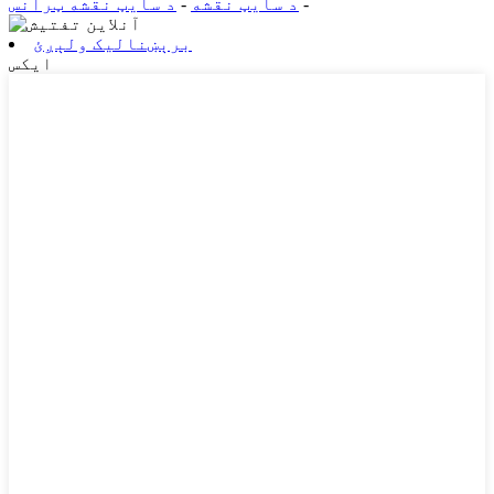
-
د سایټ نقشه
-
د سایټ نقشه ټرانس
برېښنالیک ولېږئ
ایکس