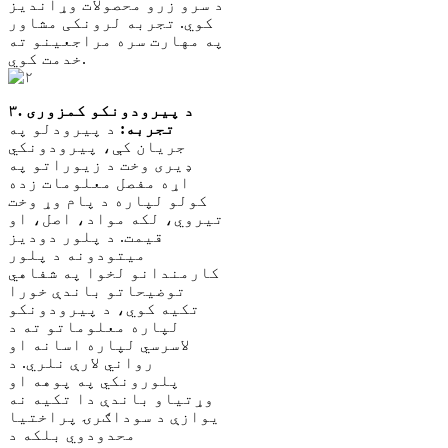
۳. د پیرودونکو کمزوری
تجربه:
د پیرودلو په
جریان کې، پیرودونکي
ډیری وخت د زیوراتو په
اړه مفصل معلومات زده
کولو لپاره د پام وړ وخت
تیروي، لکه مواد، اصل، او
قیمت. د پلور دودیز
میتودونه د پلور
کارمندانو لخوا په شفاهي
توضیحاتو باندې خورا
تکیه کوي، د پیرودونکو
لپاره معلوماتو ته د
لاسرسي لپاره اسانه او
رواني لارې نلري. د
پلورونکي په پوهه او
وړتیاو باندې دا تکیه نه
یوازې د سوداګرۍ پراختیا
محدودوي بلکه د