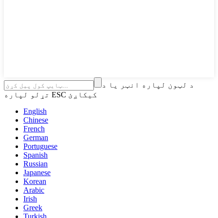
د لټون لپاره انټر یا د
تړلو لپاره ESC کیکاږئ
English
Chinese
French
German
Portuguese
Spanish
Russian
Japanese
Korean
Arabic
Irish
Greek
Turkish