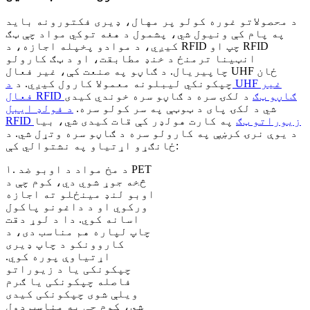
د محصولاتو غوره کولو پر مهال، ډیری فکتورونه باید
په پام کې ونیول شي، پشمول د هغه توکي مواد چې ټګ
کیږي، د موادو پخپله اجازه، د RFID چپ او RFID
انټینا ترمنځ د خنډ مطابقت، او د ټګ کارولو
چاپیریال. د ګاڼو په صنعت کې، غیر فعال UHF ځان
چپکونکي لیبلونه معمولا کارول کیږي. د
د UHF غیر
فعال RFID ګاڼو ټګ
د لکۍ سره د ګاڼو سره خوندي کیدی
شي د لکۍ پای د ټوټې په سر کولو سره.
د فولډ ایبل
RFID زیوراتو ټګ
په کارت هولډر کې قات کیدی شي، بیا
د یوې نرۍ کرښې په کارولو سره د ګاڼو سره وتړل شي. د
ځانګړو اړتیاو په نشتوالي کې:
۱. د مخ مواد د اوبو ضد PET
څخه جوړ شوي دي، کوم چې د
اوبو لنډ مینځلو ته اجازه
ورکوي او د داغونو پاکول
اسانه کوي. دا د لوړ دقت
چاپ لپاره هم مناسب دی، د
کاروونکو د چاپ ډیری
اړتیاوې پوره کوي.
چپکونکی یا د زیوراتو
فاصله چپکونکی یا ګرم
ویلې شوی چپکونکی کیدی
شي، کوم چې په مناسب ډول