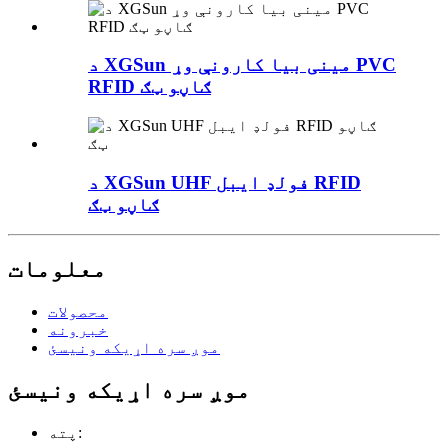
د XGSun مینی بیا کارونې وړ PVC
RFID ګاڼو ټګ
د XGSun UHF فولډ ایبل RFID
ګاڼو ټګ
معلومات
محصولات
خبرونه
موږ سره اړیکه ونیسئ
موږ سره اړیکه ونیسئ
پته: