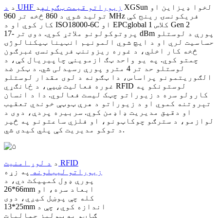
د UHF زیوراتو قیمت ټګونه
د XGSun لخوا ډیزاین او
د
تولید شوي د 860 څخه تر 960 MHz فریکونسۍ رینج کې
کار کوي او د ISO18000-6C او EPCglobal کلاس 1 Gen 2
پروتوکولونو ملاتړ کوي. دوی تر -17 dBm پورې د لوستلو
حساسیت لري او د ایچ شوي المونیم انټینا ټیکنالوژۍ
څخه کار اخلي، د غوره ریزوننټ فریکونسۍ غبرګون
چمتو کوي. په یو واحد ټګ ازموینې چاپیریال کې، د
لوستلو حد تر 4 مترو پورې رسیدلی شي. د ټکر ضد
الګوریتمونو پراساس، دا ټګونه د لوی مقدار لوستلو
غوره فعالیت ښیې، د ځانګړي RFID لوستونکو په
کارولو سره د زیوراتو چټک لیست فعالوي. دا د انسان
تېروتنه کموي او د زیوراتو د هرې ټوټې خوندي تعقیب
او دقیق مدیریت ډاډمن کوي. سربیره پردې، دوی د
لوازمو، د سترګو چوکاټونو، او فلزي ساعتونو په څیر
د توکو مدیریت کې پلي کیدی شي.
د
د لوړ امنیت RFID
زیوراتو لیبلونه
په زړه
پورې ډول کمپیکٹ دي، د
66*26mm ابعاد سره، او
کله چې پوښل کیږي، دوی
25*13mm اندازه کوي، چې د
ګاڼو په ټولیز جمالیات