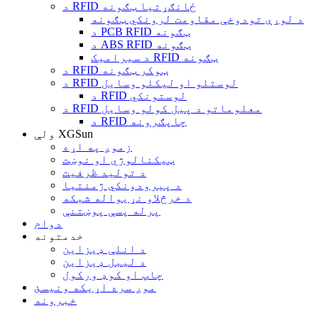
د RFID ځانګړتیا ټګونه
د لوړې تودوخې مقاومت لرونکي ټګونه
د PCB RFID ټګونه
د ABS RFID ټګونه
د سیرامیک RFID ټګونه
د RFID ټوکر ټګونه
د RFID لوستلو او لیکلو وسایل
د RFID لوستونکي
د RFID معلوماتو د پیل کولو وسایل
د RFID چاپګرونه
ولې XGSun
زموږ په اړه
ټیکنالوژي او نوښت
د تولید ظرفیت
د پیرودونکي ژمنتیا
د خرڅلاو نړیواله شبکه
پرله پسې پوښتنې
دوام
خدمتونه
د انلې ډیزاین
د لیبل ډیزاین
چاپ او کوډ ورکول
موږ سره اړیکه ونیسئ
خبرونه