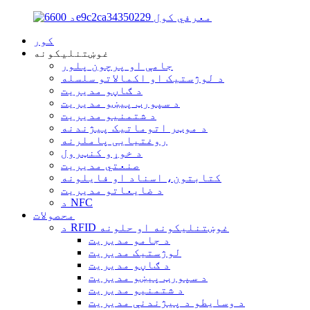
کور
غوښتنلیکونه
جامې او پرچون پلور
د لوژستیک او اکمالاتو سلسله
د ګاڼو مدیریت
د سپورټ پیښو مدیریت
د شتمنیو مدیریت
د موټر اتوماتیک پیژندنه
روغتیایی پاملرنه
د خوړو کنټرول
صنعتي مدیریت
کتابتون، اسناد او فایلونه
د ضایعاتو مدیریت
د NFC
محصولات
د RFID غوښتنلیکونه او حلونه
د جامو مدیریت
لوژستیک مدیریت
د ګاڼو مدیریت
د سپورټ پیښو مدیریت
د شتمنیو مدیریت
د وسایطو د پیژندنې مدیریت