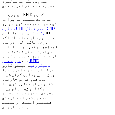
پیرودونکي په ټولیزه
تجربه هم منفي اغیزه کوي.
نن ورځ، د RFID ګاڼو
مدیریت
سیسټم په پراخه
کچه شهرت ترلاسه کوي. هر یو
سمارټ UHF غیر فعال RFID
ټګ
د ګاڼو یو ځانګړی ID
نمبر لري، او معلومات لکه
وزن، پاکوالی، درجه،
ګودام، برخه، او د المارۍ
موقعیت د ملي تفتیش سند
کې ثبت کیږي. د ضمیمه کولو
سره
غیر فعال RFID
سټیکرونه
د قیمتي ګاڼو
توکو لپاره، د اتوماتیک
پیژندنې وسایل کولی شي د
نښه شوي ګاڼو څارنه،
کنټرول او تعقیب کړي. دا
ټیکنالوژي د پام وړ د
موجودي مدیریت موثریت ته
وده ورکوي او د قیمتي
شتمنیو امنیت او تعقیب
وړتیا لوړوي.