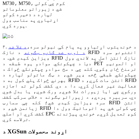
M730، M750، کوم چې کولی
شي د زیوراتو معلوماتو
لپاره د ذخیره کولو
اړتیاوې په مناسب ډول
پوره کړي.
۴. د خوندیتوب اړتیاوو په پام کې نیولو سره،
د غلا ضد
د اوبو ضد ګاڼو ټګونه
د نازک RFID انتنونو سره
ډیزاین کیدی شي. د RFID نازک انتن اصل په لاندې ډول
دی: د چپکونکي موادو یوه طبقه د PET او المونیم
ترمنځ ځای ډکوي. کله چې د مخ موادو چپکونکي ځواک د
چپکونکي طبقې څخه ډیر شي، د ټګ ماتولو لپاره د
بهرني ځواک پلي کول به د RFID انتن مات کړي، د RFID
فعالیت غیر فعال کړي. دا د دې کشف کولو ته اجازه
ورکوي چې ایا زیورات غلا شوي، ورک شوي، یا بدل شوي
دي. سربیره پردې، د زیوراتو ټګونه د خلاص سرکټ کشف
سره ډیزاین کیدی شي؛ کله چې سمارټ RFID انتن
زیانمن شي، د RFID چپ کولی شي په اتوماتيک ډول دا
کشف کړي او اصلي EPC کوډ تعدیل کړي، خوندي پیژندنه
ترلاسه کړي.
د XGSun اړوند محصولات