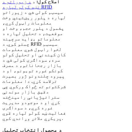
اصلاح کول:
د
د زیوراتو د
نښه کولو لپاره RFID
سیسټم کولی شي د زیوراتو
لپاره د پلور ریښتیني وخت
معلومات راټول کړي،
پشمول د پلور حجم، وخت او
موقعیت، د تحلیل لپاره د
معلوماتو بډایه سرچینه
چمتو کوي. د RFID سیسټم
لخوا راټول شوي معلومات
کان کیندنې او تحلیل کولو
سره، سوداګرۍ کولی شي د
بازار رجحاناتو، د مصرف
کونکو غوره توبونو، او د
پیرود چلندونو ژور بصیرت
ترلاسه کړي. دا معلومات
شرکتونو ته ځواک ورکوي چې
دقیق بازار موندنې
ستراتیژیانې رامینځته
کړي او د موجودو مدیریت
غوره کړي، د سوداګرۍ
فعالیت ښه کولو لپاره قوي
پریکړې ملاتړ وړاندې کوي.
د محصول انتخاب تحلیل