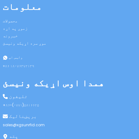
معلومات
محصولات
زموږ په اړه
خبرونه
موږ سره اړیکه ونیسئ
n
واټس اپ
+۸۶ ۱۸۰۷۶۳۷۲۱۳۹
همدا اوس اړیکه ونیسئ
se
تلیفون
+۸۶-(۰۷۷۱)۵۸۱۶۶۲۵
برېښنالیک
ese
sales@xgsunrfid.com
پته