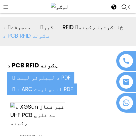
al
د RFID ځانګړتیا ټګونه
کور
محصولات
se
د PCB RFID ټګونه
e
د PCB RFID ټګونه
an
د لیبلونو لیست PDF
د ARC انلي لیست PDF
+۸۶ ۱۸۰۷۶۳۷۲۱۳۹
n