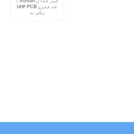
د XGSun غیر فعال
UHF PCB ضد فلزي
ټګونه
ian
am