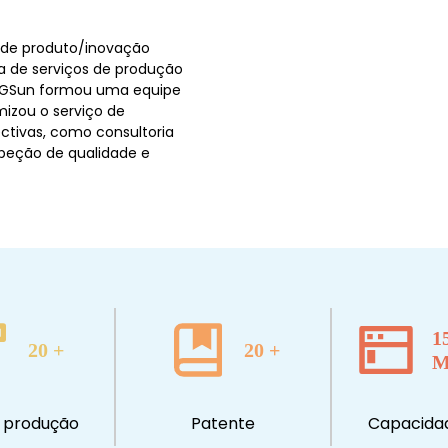
 de produto/inovação
 de serviços de produção
a XGSun formou uma equipe
mizou o serviço de
ectivas, como consultoria
speção de qualidade e
1
20
+
20
+
M
e produção
Patente
Capacidad