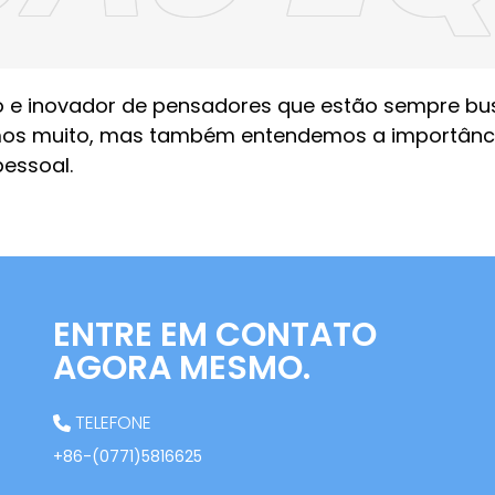
o e inovador de pensadores que estão sempre b
mos muito, mas também entendemos a importânci
pessoal.
ENTRE EM CONTATO
AGORA MESMO.
TELEFONE
+86-(0771)5816625