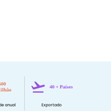
500
40
+ Países
ilhão
e anual
Exportado