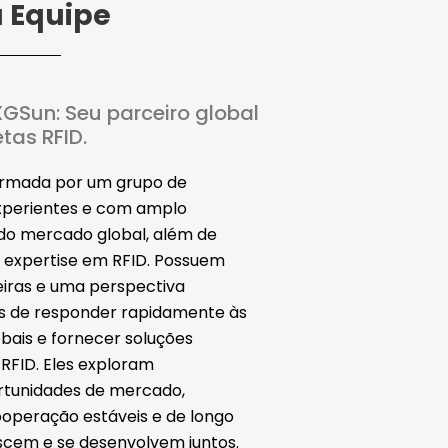
 Equipe
GSun: Seu parceiro global
tas RFID.
ormada por um grupo de
experientes e com amplo
do mercado global, além de
e expertise em RFID.
Possuem
eiras e uma perspectiva
es de responder rapidamente às
obais e fornecer soluções
RFID.
Eles exploram
tunidades de mercado,
peração estáveis ​​e de longo
scem e se desenvolvem juntos.