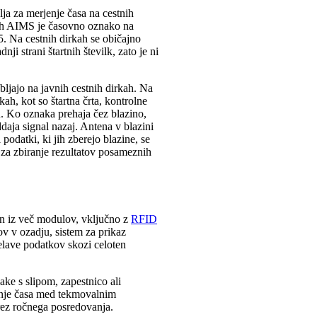
ja za merjenje časa na cestnih
kih AIMS je časovno oznako na
. Na cestnih dirkah se običajno
ji strani štartnih številk, zato je ni
bljajo na javnih cestnih dirkah. Na
ah, kot so štartna črta, kontrolne
u. Ko oznaka prehaja čez blazino,
daja signal nazaj. Antena v blazini
podatki, ki jih zberejo blazine, se
 za zbiranje rezultatov posameznih
en iz več modulov, vključno z
RFID
v v ozadju, sistem za prikaz
elave podatkov skozi celoten
ke s slipom, zapestnico ali
enje časa med tekmovalnim
ez ročnega posredovanja.