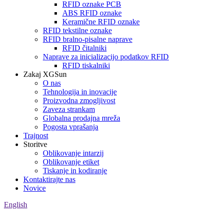
RFID oznake PCB
ABS RFID oznake
Keramične RFID oznake
RFID tekstilne oznake
RFID bralno-pisalne naprave
RFID čitalniki
Naprave za inicializacijo podatkov RFID
RFID tiskalniki
Zakaj XGSun
O nas
Tehnologija in inovacije
Proizvodna zmogljivost
Zaveza strankam
Globalna prodajna mreža
Pogosta vprašanja
Trajnost
Storitve
Oblikovanje intarzij
Oblikovanje etiket
Tiskanje in kodiranje
Kontaktirajte nas
Novice
English