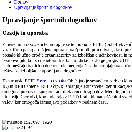
Domov
Upravljanje športnih dogodkov
Upravljanje športnih dogodkov
Ozadje in uporaba
Z nenehnim razvojem tehnologije se tehnologija RFID (radiofrekvenčna
v različnih panogah. Njena uporaba na športnih prireditvah, zlasti pr
postalo ključno orodje organizatorjev za izboljšanje učinkovitosti in n
tekmovanjih, kot so maratoni, triatloni in dirke na dolge proge,
UHF RF
nadomeščajo tradicionalne metode merjenja časa in ponujajo natančne
rešitve za izboljšanje upravljanja dogodkov.
Elektronski
RFID časovna oznaka
Običajno je sestavljen iz dveh kl
IC) in RFID antene. RFID čip, ki shranjuje edinstvene identifikacijsk
omogoča prenos in sprejem radiofrekvenčnih signalov. Med dogodki 
jih nosijo športniki, komunicirajo z RFID bralniki, nameščenimi vzdol
valov, kar omogoča izmenjavo podatkov v realnem času.