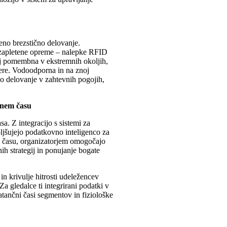
eno brezstično delovanje.
i zapletene opreme – nalepke RFID
ej pomembna v ekstremnih okoljih,
ere. Vodoodporna in na znoj
no delovanje v zahtevnih pogojih,
alnem času
a. Z integracijo s sistemi za
ljšujejo podatkovno inteligenco za
em času, organizatorjem omogočajo
h strategij in ponujanje bogate
in krivulje hitrosti udeležencev
Za gledalce ti integrirani podatki v
ančni časi segmentov in fiziološke