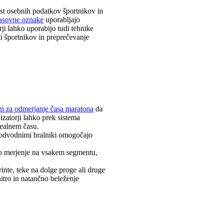
ost osebnih podatkov športnikov in
asovne oznake
uporabljajo
ji lahko uporabijo tudi tehnike
i športnikov in preprečevanje
em za odmerjanje časa maratona
da
izatorji lahko prek sistema
realnem času.
podvodnimi bralniki omogočajo
o merjenje na vsakem segmentu,
rinte, teke na dolge proge ali druge
hitro in natančno beleženje