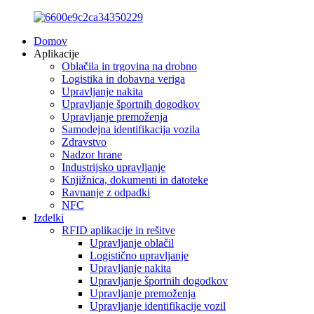
Domov
Aplikacije
Oblačila in trgovina na drobno
Logistika in dobavna veriga
Upravljanje nakita
Upravljanje športnih dogodkov
Upravljanje premoženja
Samodejna identifikacija vozila
Zdravstvo
Nadzor hrane
Industrijsko upravljanje
Knjižnica, dokumenti in datoteke
Ravnanje z odpadki
NFC
Izdelki
RFID aplikacije in rešitve
Upravljanje oblačil
Logistično upravljanje
Upravljanje nakita
Upravljanje športnih dogodkov
Upravljanje premoženja
Upravljanje identifikacije vozil