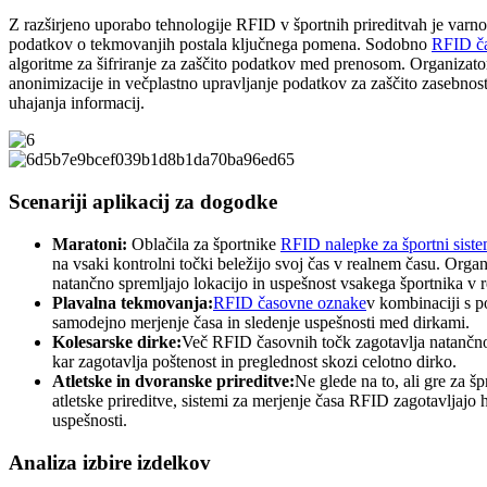
Z razširjeno uporabo tehnologije RFID v športnih prireditvah je varn
podatkov o tekmovanjih postala ključnega pomena. Sodobno
RFID č
algoritme za šifriranje za zaščito podatkov med prenosom. Organizator
anonimizacije in večplastno upravljanje podatkov za zaščito zasebnost
uhajanja informacij.
Scenariji aplikacij za dogodke
Maratoni:
Oblačila za športnike
RFID nalepke za športni sist
na vsaki kontrolni točki beležijo svoj čas v realnem času. Organ
natančno spremljajo lokacijo in uspešnost vsakega športnika v 
Plavalna tekmovanja:
RFID časovne oznake
v kombinaciji s 
samodejno merjenje časa in sledenje uspešnosti med dirkami.
Kolesarske dirke:
Več RFID časovnih točk zagotavlja natančn
kar zagotavlja poštenost in preglednost skozi celotno dirko.
Atletske in dvoranske prireditve:
Ne glede na to, ali gre za šp
atletske prireditve, sistemi za merjenje časa RFID zagotavljajo 
uspešnosti.
Analiza izbire izdelkov