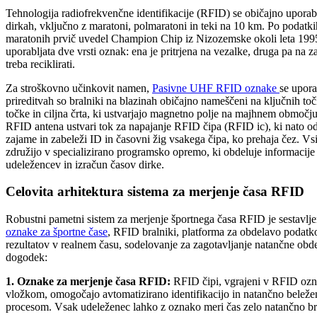
Tehnologija radiofrekvenčne identifikacije (RFID) se običajno uporabl
dirkah, vključno z maratoni, polmaratoni in teki na 10 km. Po podat
maratonih prvič uvedel Champion Chip iz Nizozemske okoli leta 1995
uporabljata dve vrsti oznak: ena je pritrjena na vezalke, druga pa na zadn
treba reciklirati.
Za stroškovno učinkovit namen,
Pasivne UHF RFID oznake
se upora
prireditvah so bralniki na blazinah običajno nameščeni na ključnih točk
točke in ciljna črta, ki ustvarjajo magnetno polje na majhnem območj
RFID antena ustvari tok za napajanje RFID čipa (RFID ic), ki nato od
zajame in zabeleži ID in časovni žig vsakega čipa, ko prehaja čez. Vsi 
združijo v specializirano programsko opremo, ki obdeluje informacije
udeležencev in izračun časov dirke.
Celovita arhitektura sistema za merjenje časa RFID
Robustni pametni sistem za merjenje športnega časa RFID je sestavlj
oznake za športne čase
, RFID bralniki, platforma za obdelavo podatko
rezultatov v realnem času, sodelovanje za zagotavljanje natančne obd
dogodek:
1. Oznake za merjenje časa RFID:
RFID čipi, vgrajeni v RFID ozna
vložkom, omogočajo avtomatizirano identifikacijo in natančno belež
procesom. Vsak udeleženec lahko z oznako meri čas zelo natančno br