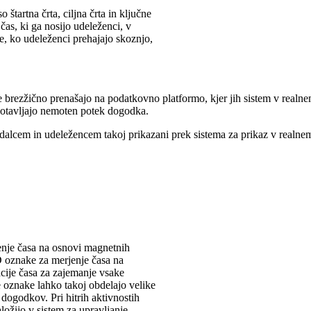
o štartna črta, ciljna črta in ključne
čas, ki ga nosijo udeleženci, v
, ko udeleženci prehajajo skoznjo,
e brezžično prenašajo na podatkovno platformo, kjer jih sistem v realne
gotavljajo nemoten potek dogodka.
ledalcem in udeležencem takoj prikazani prek sistema za prikaz v realn
enje časa na osnovi magnetnih
 oznake za merjenje časa na
cije časa za zajemanje vsake
 oznake lahko takoj obdelajo velike
 dogodkov. Pri hitrih aktivnostih
ložijo v sistem za upravljanje