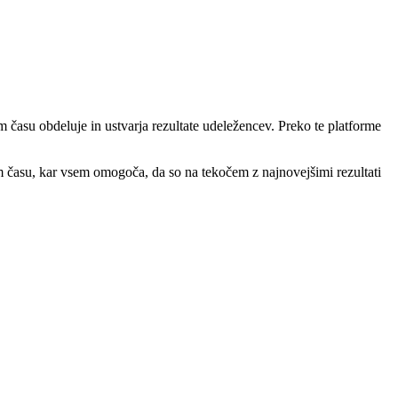
m času obdeluje in ustvarja rezultate udeležencev. Preko te platforme
em času, kar vsem omogoča, da so na tekočem z najnovejšimi rezultati