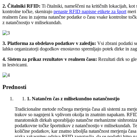
2. Čitalniki RFID:
Ti čitalniki, nameščeni na kritičnih lokacijah, kot s
kontrolne točke, skenirajo
penaste RFID napisne etikete za šport
meri 
realnem času in zajema natančne podatke o času vsake kontrolne točke
z natančnostjo v milisekundah.
3. Platforma za obdelavo podatkov v zaledju:
Vsi zbrani podatki s
lahko organizatorji dogodkov enostavno spremljajo potek dirke in za
4. Sistem za prikaz rezultatov v realnem času:
Rezultati dirk so g
in lestvicami.
Prednosti
1.
Natančen čas z milisekundno natančnostjo
Tradicionalne metode ročnega merjenja časa ali sistemi za merj
trakov so nagnjeni k vplivom okolja in znatnim napakam. RFID
maratonskih dirkah uporabljajo natančne mehanizme sinhroniza
podatkovne točke športnikov z natančnostjo v milisekundah. Te
količine podatkov, kar znatno izboljša natančnost merjenja časa
nizka zakasnitev odziva RFID zagotavlja, da se podatki hitro na