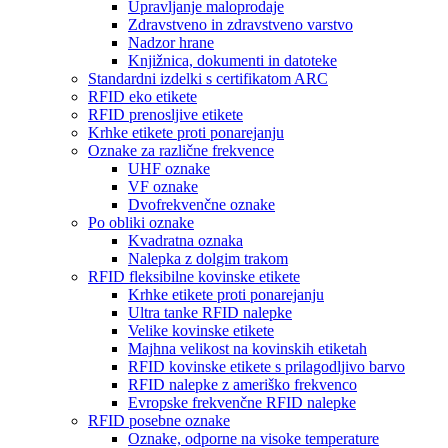
Upravljanje maloprodaje
Zdravstveno in zdravstveno varstvo
Nadzor hrane
Knjižnica, dokumenti in datoteke
Standardni izdelki s certifikatom ARC
RFID eko etikete
RFID prenosljive etikete
Krhke etikete proti ponarejanju
Oznake za različne frekvence
UHF oznake
VF oznake
Dvofrekvenčne oznake
Po obliki oznake
Kvadratna oznaka
Nalepka z dolgim ​​trakom
RFID fleksibilne kovinske etikete
Krhke etikete proti ponarejanju
Ultra tanke RFID nalepke
Velike kovinske etikete
Majhna velikost na kovinskih etiketah
RFID kovinske etikete s prilagodljivo barvo
RFID nalepke z ameriško frekvenco
Evropske frekvenčne RFID nalepke
RFID posebne oznake
Oznake, odporne na visoke temperature