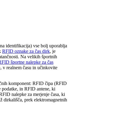
 identifikacija) vse bolj uporablja
ek
RFID oznake za čas dirk
, je
atančnosti. Na velikih športnih
ID športne nalepke za čas
, v realnem času in učinkovite
jučnih komponent: RFID čipa (RFID
e podatke, in RFID antene, ki
RFID nalepke za merjenje časa, ki
ž dirkališča, prek elektromagnetnih