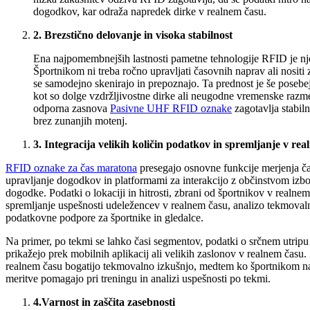
dogodkov, kar odraža napredek dirke v realnem času.
2. Brezstično delovanje in visoka stabilnost
Ena najpomembnejših lastnosti pametne tehnologije RFID je nj
Športnikom ni treba ročno upravljati časovnih naprav ali nosit
se samodejno skenirajo in prepoznajo. Ta prednost je še poseb
kot so dolge vzdržljivostne dirke ali neugodne vremenske razm
odporna zasnova
Pasivne UHF RFID oznake
zagotavlja stabil
brez zunanjih motenj.
3.
Integracija velikih količin podatkov in spremljanje v re
RFID oznake za čas maratona
presegajo osnovne funkcije merjenja čas
upravljanje dogodkov in platformami za interakcijo z občinstvom izbo
dogodke. Podatki o lokaciji in hitrosti, zbrani od športnikov v realn
spremljanje uspešnosti udeležencev v realnem času, analizo tekmovalni
podatkovne podpore za športnike in gledalce.
Na primer, po tekmi se lahko časi segmentov, podatki o srčnem utripu 
prikažejo prek mobilnih aplikacij ali velikih zaslonov v realnem času. 
realnem času bogatijo tekmovalno izkušnjo, medtem ko športnikom nat
meritve pomagajo pri treningu in analizi uspešnosti po tekmi.
4.
Varnost in zaščita zasebnosti