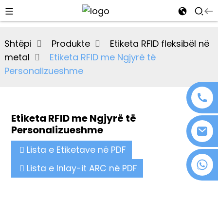
al
Shtëpi
Produkte
Etiketa RFID fleksibël në
se
metal
Etiketa RFID me Ngjyrë të
e
Personalizueshme
Etiketa RFID me Ngjyrë të
an
Personalizueshme
Lista e Etiketave në PDF
+86 18076372139
Lista e Inlay-it ARC në PDF
n