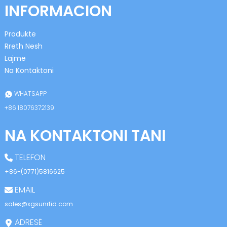
INFORMACION
Produkte
Rreth Nesh
Lajme
Na Kontaktoni
n
WHATSAPP
+86 18076372139
NA KONTAKTONI TANI
se
TELEFON
+86-(0771)5816625
EMAIL
ese
sales@xgsunrfid.com
ADRESË