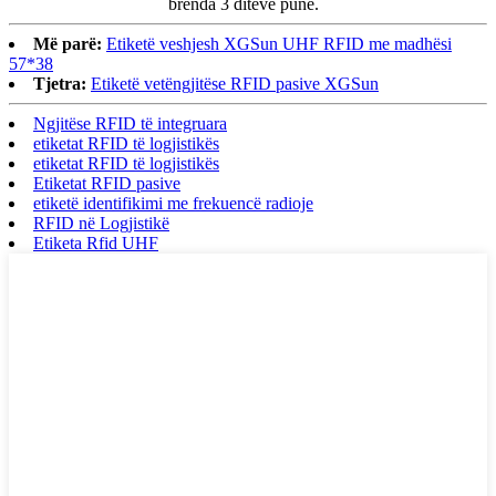
brenda 3 ditëve pune.
Më parë:
Etiketë veshjesh XGSun UHF RFID me madhësi
57*38
Tjetra:
Etiketë vetëngjitëse RFID pasive XGSun
Ngjitëse RFID të integruara
etiketat RFID të logjistikës
etiketat RFID të logjistikës
Etiketat RFID pasive
etiketë identifikimi me frekuencë radioje
RFID në Logjistikë
Etiketa Rfid UHF