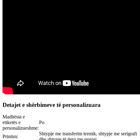
Detajet e shërbimeve të personalizuara
Madhësia e
etiketës e
Po
personalizueshme:
Shtypje me transferim termik, shtypje me serigrafi
Printim:
dhe shtypje të tjera me porosi.