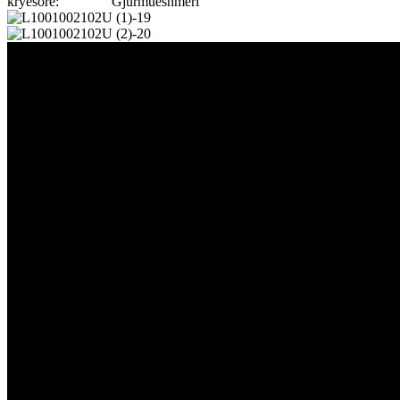
kryesore:
Gjurmueshmëri