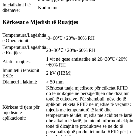
Inicializimi i të
Kodimimi
dhënave:
Kërkesat e Mjedisit të Ruajtjes
Temperatura/Lagështia
-0~60℃ / 20%~80% RH
e Operacionit:
Temperatura/Lagështia
20~30℃ / 20%~60% RH
e Ruajtjes:
1 vit në qese antistatike në 20~30℃ / 20%
Afati i ruajtjes:
~60% RH
Imuniteti i tensionit
2 kV (HBM)
ESD:
Diametri i lakimit:
> 50 mm
Kërkesat tuaja mjedisore për etiketat RFID
do të ndikojnë në përzgjedhjen dhe dizajnin
tonë të etiketave. Për shembull, nëse do të
aplikoni etiketa RFID në mjedise të veçanta:
Kërkesa të tjera për
mjedis me temperaturë të lartë dhe
mjedisin e
temperaturë të ulët; mjedis me aciditet të lartë
aplikacionit:
dhe alkalin të lartë, ju lutemi informoni ekipin
tonë të dizajnit të produkteve se ne do të
personalizojmë produktet unike RFID për ju