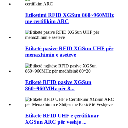
Etiketimi RFID XGSun 860~960MHz
me certifikim ARC
Etiketë pasive RFID XGSun UHF për
menaxhimin e aseteve
Etiketë RFID pasive XGSun
860~960MHz për 8...
Etiketë RFID UHF e çertifikuar
XGSun ARC për veshje ...