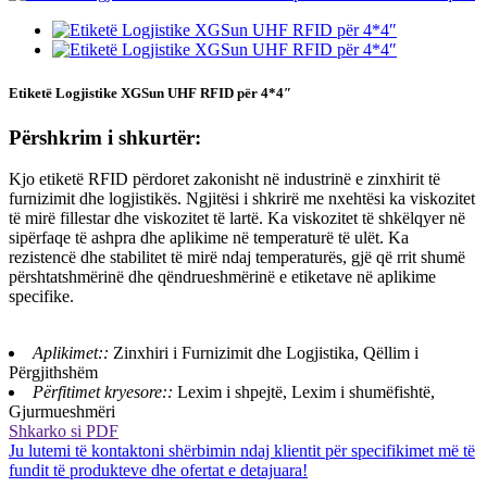
Etiketë Logjistike XGSun UHF RFID për 4*4″
Përshkrim i shkurtër:
Kjo etiketë RFID përdoret zakonisht në industrinë e zinxhirit të
furnizimit dhe logjistikës. Ngjitësi i shkrirë me nxehtësi ka viskozitet
të mirë fillestar dhe viskozitet të lartë. Ka viskozitet të shkëlqyer në
sipërfaqe të ashpra dhe aplikime në temperaturë të ulët. Ka
rezistencë dhe stabilitet të mirë ndaj temperaturës, gjë që rrit shumë
përshtatshmërinë dhe qëndrueshmërinë e etiketave në aplikime
specifike.
Aplikimet::
Zinxhiri i Furnizimit dhe Logjistika, Qëllim i
Përgjithshëm
Përfitimet kryesore::
Lexim i shpejtë, Lexim i shumëfishtë,
Gjurmueshmëri
Shkarko si PDF
Ju lutemi të kontaktoni shërbimin ndaj klientit për specifikimet më të
fundit të produkteve dhe ofertat e detajuara!