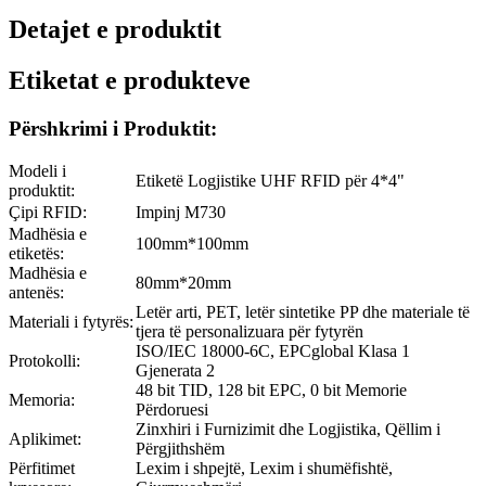
Detajet e produktit
Etiketat e produkteve
Përshkrimi i Produktit:
Modeli i
Etiketë Logjistike UHF RFID për 4*4"
produktit:
Çipi RFID:
Impinj M730
Madhësia e
100mm*100mm
etiketës:
Madhësia e
80mm*20mm
antenës:
Letër arti, PET, letër sintetike PP dhe materiale të
Materiali i fytyrës:
tjera të personalizuara për fytyrën
ISO/IEC 18000-6C, EPCglobal Klasa 1
Protokolli:
Gjenerata 2
48 bit TID, 128 bit EPC, 0 bit Memorie
Memoria:
Përdoruesi
Zinxhiri i Furnizimit dhe Logjistika, Qëllim i
Aplikimet:
Përgjithshëm
Përfitimet
Lexim i shpejtë, Lexim i shumëfishtë,