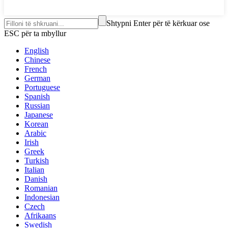
Shtypni Enter për të kërkuar ose
ESC për ta mbyllur
English
Chinese
French
German
Portuguese
Spanish
Russian
Japanese
Korean
Arabic
Irish
Greek
Turkish
Italian
Danish
Romanian
Indonesian
Czech
Afrikaans
Swedish