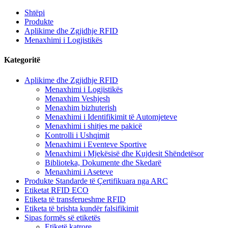
Shtëpi
Produkte
Aplikime dhe Zgjidhje RFID
Menaxhimi i Logjistikës
Kategoritë
Aplikime dhe Zgjidhje RFID
Menaxhimi i Logjistikës
Menaxhim Veshjesh
Menaxhim bizhuterish
Menaxhimi i Identifikimit të Automjeteve
Menaxhimi i shitjes me pakicë
Kontrolli i Ushqimit
Menaxhimi i Eventeve Sportive
Menaxhimi i Mjekësisë dhe Kujdesit Shëndetësor
Biblioteka, Dokumente dhe Skedarë
Menaxhimi i Aseteve
Produkte Standarde të Çertifikuara nga ARC
Etiketat RFID ECO
Etiketa të transferueshme RFID
Etiketa të brishta kundër falsifikimit
Sipas formës së etiketës
Etiketë katrore