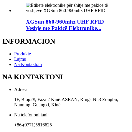
XGSun 860-960mhz UHF RFID
Veshje me Pakicë Elektronike...
INFORMACION
Produkte
Lajme
Na Kontaktoni
NA KONTAKTONI
Adresa:
1F, Blog2#, Faza 2 Kinë-ASEAN, Rruga Nr.3 Zongbu,
Nanning, Guangxi, Kinë
Na telefononi tani:
+86-(0771)5816625