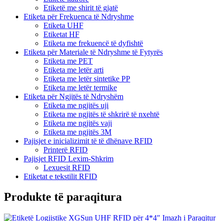
Etiketë me shirit të gjatë
Etiketa për Frekuenca të Ndryshme
Etiketa UHF
Etiketat HF
Etiketa me frekuencë të dyfishtë
Etiketa për Materiale të Ndryshme të Fytyrës
Etiketa me PET
Etiketa me letër arti
Etiketa me letër sintetike PP
Etiketa me letër termike
Etiketa për Ngjitës të Ndryshëm
Etiketa me ngjitës uji
Etiketa me ngjitës të shkrirë të nxehtë
Etiketa me ngjitës vaji
Etiketa me ngjitës 3M
Pajisjet e inicializimit të të dhënave RFID
Printerë RFID
Pajisjet RFID Lexim-Shkrim
Lexuesit RFID
Etiketat e tekstilit RFID
Produkte të paraqitura