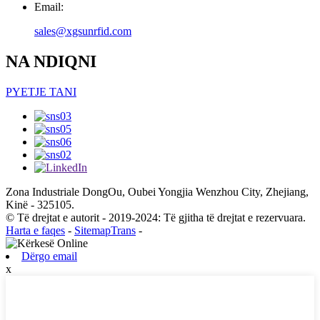
Email:
sales@xgsunrfid.com
NA NDIQNI
PYETJE TANI
Zona Industriale DongOu, Oubei Yongjia Wenzhou City, Zhejiang,
Kinë - 325105.
© Të drejtat e autorit - 2019-2024: Të gjitha të drejtat e rezervuara.
Harta e faqes
-
SitemapTrans
-
Dërgo email
x