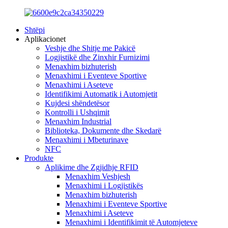
Shtëpi
Aplikacionet
Veshje dhe Shitje me Pakicë
Logjistikë dhe Zinxhir Furnizimi
Menaxhim bizhuterish
Menaxhimi i Eventeve Sportive
Menaxhimi i Aseteve
Identifikimi Automatik i Automjetit
Kujdesi shëndetësor
Kontrolli i Ushqimit
Menaxhim Industrial
Biblioteka, Dokumente dhe Skedarë
Menaxhimi i Mbeturinave
NFC
Produkte
Aplikime dhe Zgjidhje RFID
Menaxhim Veshjesh
Menaxhimi i Logjistikës
Menaxhim bizhuterish
Menaxhimi i Eventeve Sportive
Menaxhimi i Aseteve
Menaxhimi i Identifikimit të Automjeteve