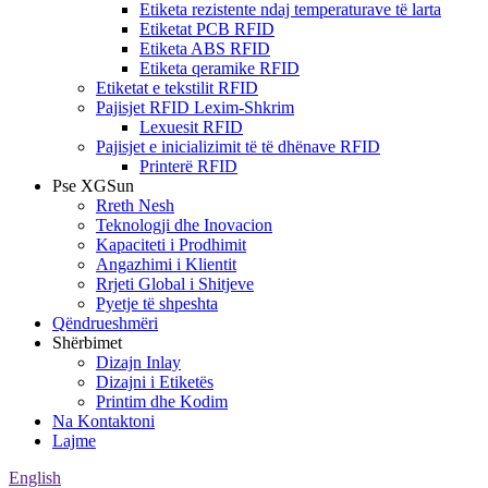
Etiketa rezistente ndaj temperaturave të larta
Etiketat PCB RFID
Etiketa ABS RFID
Etiketa qeramike RFID
Etiketat e tekstilit RFID
Pajisjet RFID Lexim-Shkrim
Lexuesit RFID
Pajisjet e inicializimit të të dhënave RFID
Printerë RFID
Pse XGSun
Rreth Nesh
Teknologji dhe Inovacion
Kapaciteti i Prodhimit
Angazhimi i Klientit
Rrjeti Global i Shitjeve
Pyetje të shpeshta
Qëndrueshmëri
Shërbimet
Dizajn Inlay
Dizajni i Etiketës
Printim dhe Kodim
Na Kontaktoni
Lajme
English