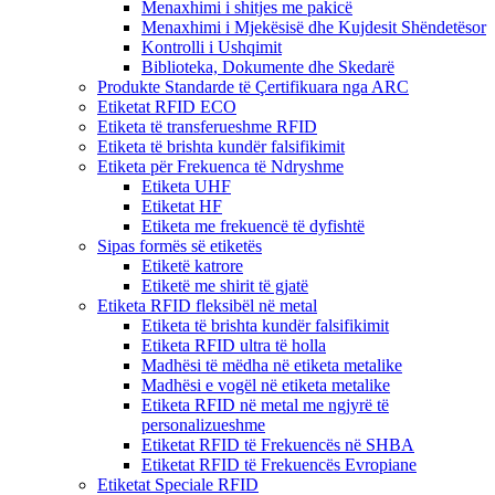
Menaxhimi i shitjes me pakicë
Menaxhimi i Mjekësisë dhe Kujdesit Shëndetësor
Kontrolli i Ushqimit
Biblioteka, Dokumente dhe Skedarë
Produkte Standarde të Çertifikuara nga ARC
Etiketat RFID ECO
Etiketa të transferueshme RFID
Etiketa të brishta kundër falsifikimit
Etiketa për Frekuenca të Ndryshme
Etiketa UHF
Etiketat HF
Etiketa me frekuencë të dyfishtë
Sipas formës së etiketës
Etiketë katrore
Etiketë me shirit të gjatë
Etiketa RFID fleksibël në metal
Etiketa të brishta kundër falsifikimit
Etiketa RFID ultra të holla
Madhësi të mëdha në etiketa metalike
Madhësi e vogël në etiketa metalike
Etiketa RFID në metal me ngjyrë të
personalizueshme
Etiketat RFID të Frekuencës në SHBA
Etiketat RFID të Frekuencës Evropiane
Etiketat Speciale RFID