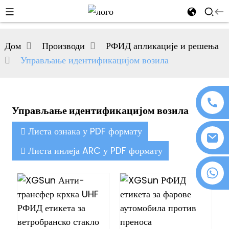
al
Дом
Производи
РФИД апликације и решења
se
Управљање идентификацијом возила
e
Управљање идентификацијом возила
an
Листа ознака у PDF формату
Листа инлеја ARC у PDF формату
+86 18076372139
n