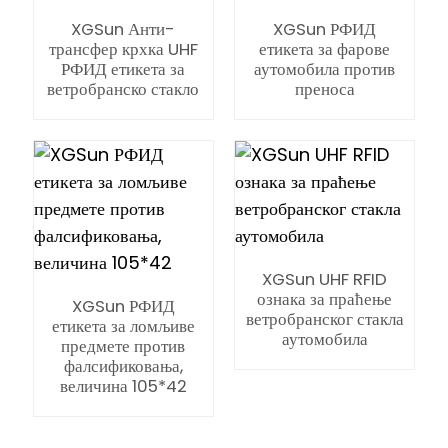
XGSun Анти-
XGSun РФИД
трансфер крхка UHF
етикета за фарове
РФИД етикета за
аутомобила против
ветробранско стакло
преноса
XGSun UHF RFID
ознака за праћење
XGSun РФИД
ветробранског стакла
етикета за ломљиве
аутомобила
предмете против
фалсификовања,
величина 105*42
ian
am