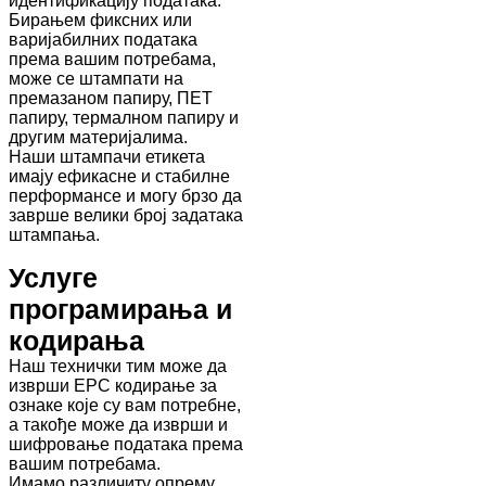
идентификацију података.
Бирањем фиксних или
варијабилних података
према вашим потребама,
може се штампати на
премазаном папиру, ПЕТ
папиру, термалном папиру и
другим материјалима.
Наши штампачи етикета
имају ефикасне и стабилне
перформансе и могу брзо да
заврше велики број задатака
штампања.
Услуге
програмирања и
кодирања
Наш технички тим може да
изврши EPC кодирање за
ознаке које су вам потребне,
а такође може да изврши и
шифровање података према
вашим потребама.
Имамо различиту опрему,