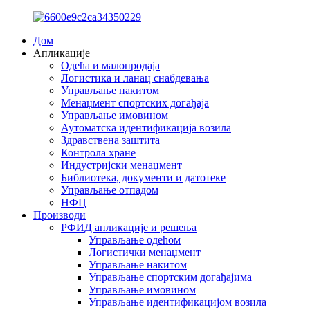
Дом
Апликације
Одећа и малопродаја
Логистика и ланац снабдевања
Управљање накитом
Менаџмент спортских догађаја
Управљање имовином
Аутоматска идентификација возила
Здравствена заштита
Контрола хране
Индустријски менаџмент
Библиотека, документи и датотеке
Управљање отпадом
НФЦ
Производи
РФИД апликације и решења
Управљање одећом
Логистички менаџмент
Управљање накитом
Управљање спортским догађајима
Управљање имовином
Управљање идентификацијом возила