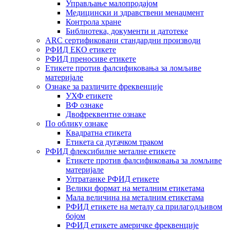
Управљање малопродајом
Медицински и здравствени менаџмент
Контрола хране
Библиотека, документи и датотеке
ARC сертификовани стандардни производи
РФИД ЕКО етикете
РФИД преносиве етикете
Етикете против фалсификовања за ломљиве
материјале
Ознаке за различите фреквенције
УХФ етикете
ВФ ознаке
Двофреквентне ознаке
По облику ознаке
Квадратна етикета
Етикета са дугачком траком
РФИД флексибилне металне етикете
Етикете против фалсификовања за ломљиве
материјале
Ултратанке РФИД етикете
Велики формат на металним етикетама
Мала величина на металним етикетама
РФИД етикете на металу са прилагодљивом
бојом
РФИД етикете америчке фреквенције