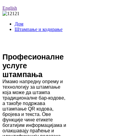
English
Дом
Штампање и кодирање
Штампање и кодирање
Професионалне
услуге
штампања
Имамо напредну опрему и
технологију за штампање
која може да штампа
традиционалне бар-кодове,
а такође подржава
штампање QR кодова,
бројева и текста. Ове
функције чине етикете
богатијим информацијама и
олакшавају праћење и