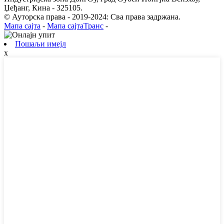
Џеђанг, Кина - 325105.
© Ауторска права - 2019-2024: Сва права задржана.
Мапа сајта
-
Мапа сајтаТранс
-
Пошаљи имејл
x