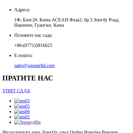
Адреса:
1Ф, Блог2#, Кина-АСЕАН Фаза2, бр.3 Зонгбу Роад,
Наннинг, Гуангки, Кина
Позовите нас сада:
+86-(0771)5816625
Е-пошта:
sales@xgsunrfid.com
ПРАТИТЕ НАС
УПИТ САДА
Индустријска зона ДонгОу, град Оубеи Ионгјиа Вензхоу,