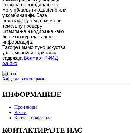
штампање и кодирање се
могу обављати одвојено или
у комбинацији. База
података аутоматски врши
темељну проверу
штампања и кодирања како
би се осигурала тачност
информација.
Такође имамо пуно искуства
у штампању и кодирању
садржаја
Волмарт РФИД
ознаке
.
Хајде да разговарамо
ИНФОРМАЦИЈЕ
Производи
Вести
Контактирајте нас
КОНТАКТИРАЈТЕ НАС