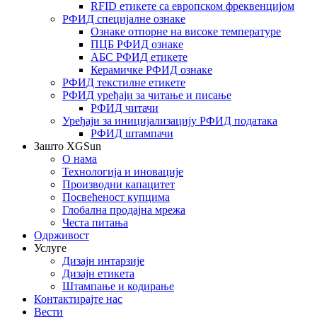
RFID етикете са европском фреквенцијом
РФИД специјалне ознаке
Ознаке отпорне на високе температуре
ПЦБ РФИД ознаке
АБС РФИД етикете
Керамичке РФИД ознаке
РФИД текстилне етикете
РФИД уређаји за читање и писање
РФИД читачи
Уређаји за иницијализацију РФИД података
РФИД штампачи
Зашто XGSun
О нама
Технологија и иновације
Производни капацитет
Посвећеност купцима
Глобална продајна мрежа
Честа питања
Одрживост
Услуге
Дизајн интарзије
Дизајн етикета
Штампање и кодирање
Контактирајте нас
Вести