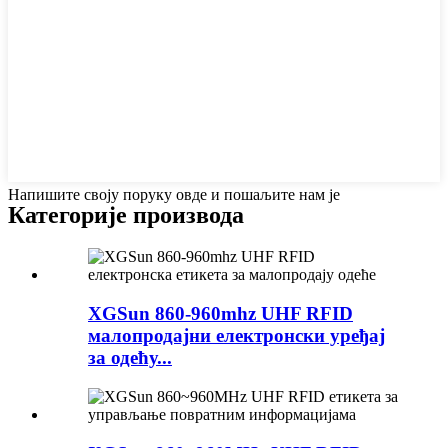
Напишите своју поруку овде и пошаљите нам је
Категорије производа
XGSun 860-960mhz UHF RFID
малопродајни електронски уређај
за одећу...