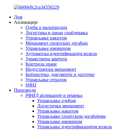
Дом
Апликације
Одећа и малопродаја
Логистика и ланац снабдевања
Управљање накитом
Менаџмент спортских догађаја
Управљање имовином
Аутоматска идентификација возила
Здравствена заштита
Контрола хране
Индустријски менаџмент
Библиотека, документи и датотеке
Управљање отпадом
НФЦ
Производи
РФИД апликације и решења
Управљање одећом
Логистички менаџмент
Управљање накитом
Управљање спортским догађајима
Управљање имовином
Управљање идентификацијом возила