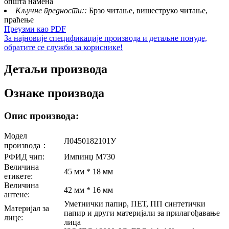
општа намена
Кључне предности::
Брзо читање, вишеструко читање,
праћење
Преузми као PDF
За најновије спецификације производа и детаљне понуде,
обратите се служби за кориснике!
Детаљи производа
Ознаке производа
Опис производа:
Модел
Л0450182101У
производа：
РФИД чип:
Импинџ М730
Величина
45 мм * 18 мм
етикете:
Величина
42 мм * 16 мм
антене:
Уметнички папир, ПЕТ, ПП синтетички
Материјал за
папир и други материјали за прилагођавање
лице:
лица