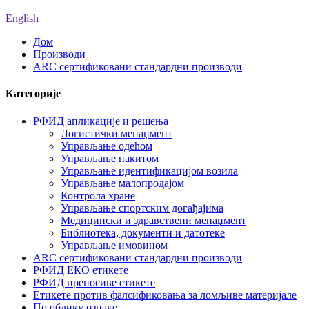
English
Дом
Производи
ARC сертификовани стандардни производи
Категорије
РФИД апликације и решења
Логистички менаџмент
Управљање одећом
Управљање накитом
Управљање идентификацијом возила
Управљање малопродајом
Контрола хране
Управљање спортским догађајима
Медицински и здравствени менаџмент
Библиотека, документи и датотеке
Управљање имовином
ARC сертификовани стандардни производи
РФИД ЕКО етикете
РФИД преносиве етикете
Етикете против фалсификовања за ломљиве материјале
По облику ознаке