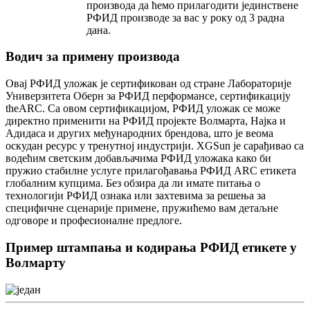
производа да ћемо прилагодити јединствене
РФИД производе за вас у року од 3 радна
дана.
Водич за примену производа
Овај РФИД уложак је сертификован од стране Лабораторије
Универзитета Оберн за РФИД перформансе, сертификацију
theARC. Са овом сертификацијом, РФИД уложак се може
директно применити на РФИД пројекте Волмарта, Најка и
Адидаса и других међународних брендова, што је веома
оскудан ресурс у тренутној индустрији. XGSun је сарађивао са
водећим светским добављачима РФИД уложака како би
пружио стабилне услуге прилагођавања РФИД ARC етикета
глобалним купцима. Без обзира да ли имате питања о
технологији РФИД ознака или захтевима за решења за
специфичне сценарије примене, пружићемо вам детаљне
одговоре и професионалне предлоге.
Пример штампања и кодирања РФИД етикете у
Волмарту