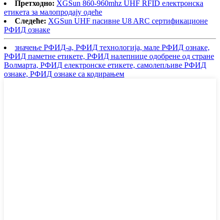
Претходно:
XGSun 860-960mhz UHF RFID електронска
етикета за малопродају одеће
Следеће:
XGSun UHF пасивне U8 ARC сертификационе
РФИД ознаке
значење РФИД-а, РФИД технологија, мале РФИД ознаке,
РФИД паметне етикете, РФИД налепнице одобрене од стране
Волмарта, РФИД електронске етикете, самолепљиве РФИД
ознаке, РФИД ознаке са кодирањем