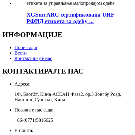
XGSun ARC сертификована UHF
РФИД етикета за одећу ...
ИНФОРМАЦИЈЕ
Производи
Вести
Контактирајте нас
КОНТАКТИРАЈТЕ НАС
Адреса:
1Ф, Блог2#, Кина-АСЕАН Фаза2, бр.3 Зонгбу Роад,
Наннинг, Гуангки, Кина
Позовите нас сада:
+86-(0771)5816625
Е-пошта: