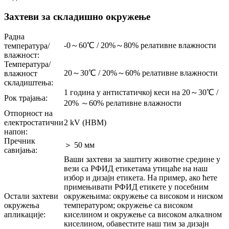
Захтеви за складишно окружење
Радна
-0～60℃ / 20%～80% релативне влажности
температура/
влажност:
Температура/
20～30℃ / 20%～60% релативне влажности
влажност
складиштења:
1 година у антистатичкој кеси на 20～30℃ /
Рок трајања:
20% ～60% релативне влажности
Отпорност на
електростатични
2 kV (HBM)
напон:
Пречник
＞ 50 мм
савијања:
Ваши захтеви за заштиту животне средине у
вези са РФИД етикетама утицаће на наш
избор и дизајн етикета. На пример, ако ћете
примењивати РФИД етикете у посебним
Остали захтеви
окружењима: окружење са високом и ниском
окружења
температуром; окружење са високом
апликације:
киселином и окружење са високом алкалном
киселином, обавестите наш тим за дизајн