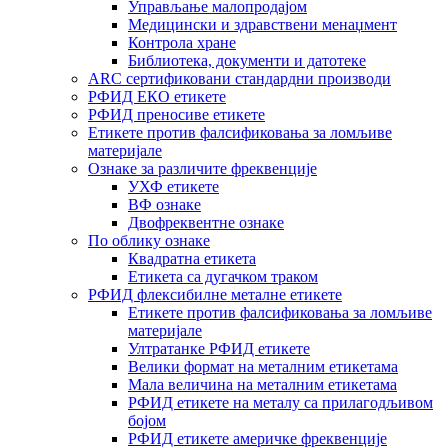
Управљање малопродајом
Медицински и здравствени менаџмент
Контрола хране
Библиотека, документи и датотеке
ARC сертификовани стандардни производи
РФИД ЕКО етикете
РФИД преносиве етикете
Етикете против фалсификовања за ломљиве
материјале
Ознаке за различите фреквенције
УХФ етикете
ВФ ознаке
Двофреквентне ознаке
По облику ознаке
Квадратна етикета
Етикета са дугачком траком
РФИД флексибилне металне етикете
Етикете против фалсификовања за ломљиве
материјале
Ултратанке РФИД етикете
Велики формат на металним етикетама
Мала величина на металним етикетама
РФИД етикете на металу са прилагодљивом
бојом
РФИД етикете америчке фреквенције