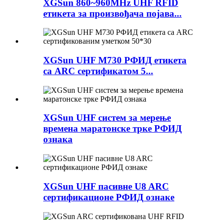
XGSun 860~960MHz UHF RFID
етикета за произвођача појава...
XGSun UHF M730 РФИД етикета
са ARC сертификатом 5...
XGSun UHF систем за мерење
времена маратонске трке РФИД
ознака
XGSun UHF пасивне U8 ARC
сертификационе РФИД ознаке