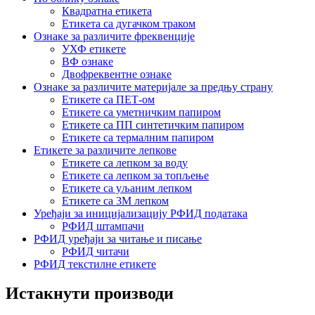
Квадратна етикета
Етикета са дугачком траком
Ознаке за различите фреквенције
УХФ етикете
ВФ ознаке
Двофреквентне ознаке
Ознаке за различите материјале за предњу страну
Етикете са ПЕТ-ом
Етикете са уметничким папиром
Етикете са ПП синтетичким папиром
Етикете са термалним папиром
Етикете за различите лепкове
Етикете са лепком за воду
Етикете са лепком за топљење
Етикете са уљаним лепком
Етикете са 3М лепком
Уређаји за иницијализацију РФИД података
РФИД штампачи
РФИД уређаји за читање и писање
РФИД читачи
РФИД текстилне етикете
Истакнути производи