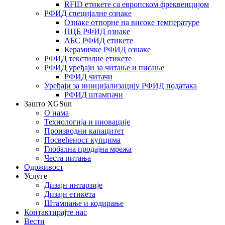
RFID етикете са европском фреквенцијом
РФИД специјалне ознаке
Ознаке отпорне на високе температуре
ПЦБ РФИД ознаке
АБС РФИД етикете
Керамичке РФИД ознаке
РФИД текстилне етикете
РФИД уређаји за читање и писање
РФИД читачи
Уређаји за иницијализацију РФИД података
РФИД штампачи
Зашто XGSun
О нама
Технологија и иновације
Производни капацитет
Посвећеност купцима
Глобална продајна мрежа
Честа питања
Одрживост
Услуге
Дизајн интарзије
Дизајн етикета
Штампање и кодирање
Контактирајте нас
Вести