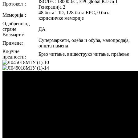
ISO/IEC 18000-6C, EPCglobal Класа 1
Протокол：
Генерација 2
48 бита TID, 128 бита EPC, 0 бита
Меморија：
корисничке меморије
Одобрено од
стране
ДА
Волмарта:
Супермаркети, одећа и обућа, малопродаја,
Примене:
општа намена
Кључне
Брзо читање, вишеструко читање, праћење
предности: