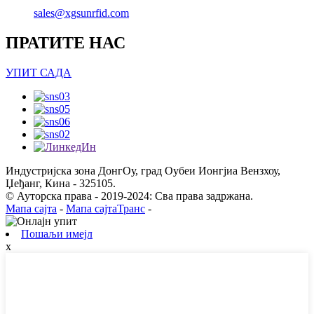
sales@xgsunrfid.com
ПРАТИТЕ НАС
УПИТ САДА
Индустријска зона ДонгОу, град Оубеи Ионгјиа Вензхоу,
Џеђанг, Кина - 325105.
© Ауторска права - 2019-2024: Сва права задржана.
Мапа сајта
-
Мапа сајтаТранс
-
Пошаљи имејл
x