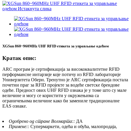
XGSun 860~960MHz UHF RFID етикета за управљање одећом
Кратак опис:
ARC програм је сертификација за висококвалитетне RFID
перформансне интарзије које потичу из RFID лабораторије
Универзитета Оберн. Тренутно је ARC сертификација постала
почетни праг за RFID пројекте за водеће светске брендове
одеће. Предност ових UHF RFID ознака је у томе што су мале
величине и могу се користити у окружењима са
ограничењима величине како би замениле традиционалне
EAS ознаке.
Одобрено од стране Волмарта::
ДА
Примене::
Супермаркети, одећа и обућа, малопродаја,