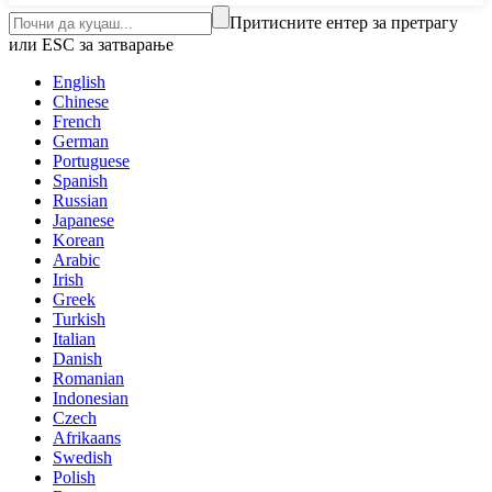
Притисните ентер за претрагу
или ESC за затварање
English
Chinese
French
German
Portuguese
Spanish
Russian
Japanese
Korean
Arabic
Irish
Greek
Turkish
Italian
Danish
Romanian
Indonesian
Czech
Afrikaans
Swedish
Polish