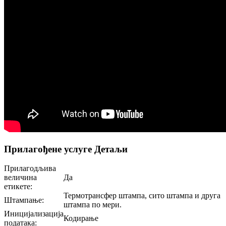
Прилагођене услуге Детаљи
Прилагодљива
величина
Да
етикете:
Термотрансфер штампа, сито штампа и друга
Штампање:
штампа по мери.
Иницијализација
Кодирање
података: