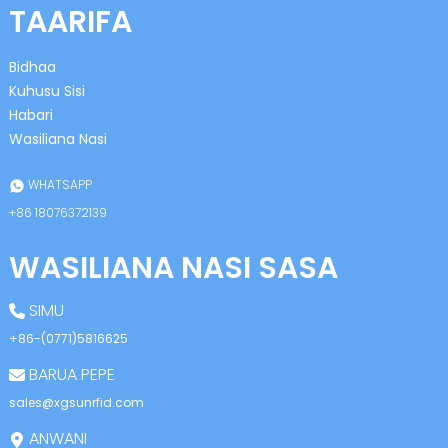
TAARIFA
Bidhaa
Kuhusu Sisi
Habari
Wasiliana Nasi
n
WHATSAPP
+86 18076372139
WASILIANA NASI SASA
se
SIMU
+86-(0771)5816625
BARUA PEPE
ese
sales@xgsunrfid.com
ANWANI