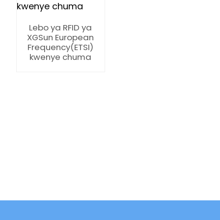
Lebo ya RFID ya
XGSun European
Frequency(ETSI)
kwenye chuma
ian
am