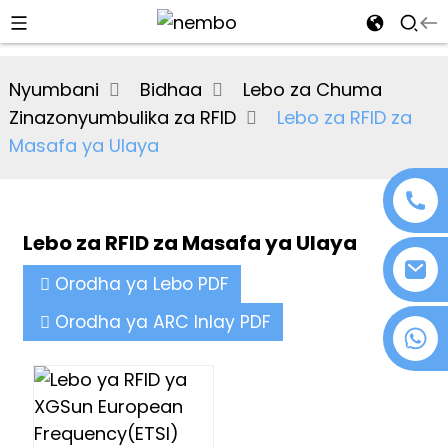
al
Nyumbani
Bidhaa
Lebo za Chuma
se
Zinazonyumbulika za RFID
Lebo za RFID za
e
Masafa ya Ulaya
Lebo za RFID za Masafa ya Ulaya
an
Orodha ya Lebo PDF
Orodha ya ARC Inlay PDF
+86 18076372139
n