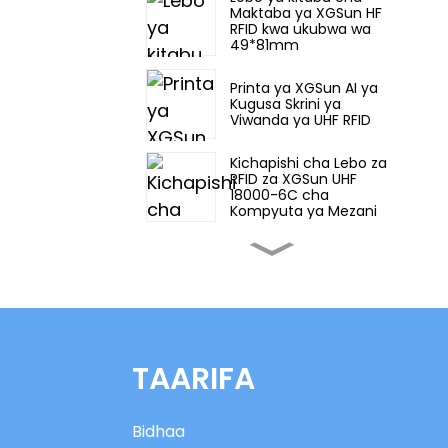
Maktaba ya XGSun HF
RFID kwa ukubwa wa
49*81mm
Printa ya XGSun AI ya
Kugusa Skrini ya
Viwanda ya UHF RFID
Kichapishi cha Lebo za
RFID za XGSun UHF
18000-6C cha
Kompyuta ya Mezani
Printa ya XGSun ya
Kugusa Skrini ya
Viwanda ya UHF RFID
Lebo ya RFID ya XGSun
European
Frequency(ETSI)
TAARIFA
kwenye chuma
Lebo za Kupachika
Chuma za XGSun za
Bidhaa
UHF RFID za Ukubwa