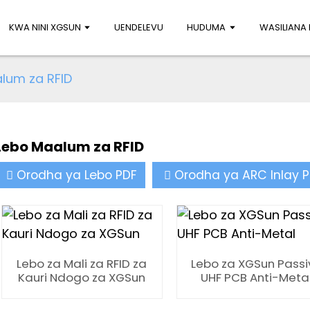
KWA NINI XGSUN
UENDELEVU
HUDUMA
WASILIANA 
lum za RFID
Lebo Maalum za RFID
Orodha ya Lebo PDF
Orodha ya ARC Inlay 
Lebo za Mali za RFID za
Lebo za XGSun Passi
Kauri Ndogo za XGSun
UHF PCB Anti-Meta