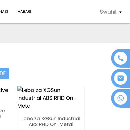
Swahili
NASI
HABARI
PDF
+86 18076372139
ve
l
Lebo za XGSun Industrial
ABS RFID On-Metal