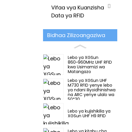
Vifaa vya Kuanzisha
Data ya RFID
Bidhaa Zilizoangaziwa
Lebo ya XGSun
860~960MHz UHF RFID
kwa Usimamizi wa
Matangazo
Lebo ya XGSun UHF
M730 RFID yenye lebo
ya ndani iliyoidhinishwa
na ARC yenye ulalo wa
50*30
Lebo ya kujishikilia ya
XGSun UHF H9 RFID
Lebo ya kitabu cha